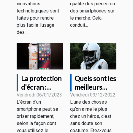
design ?
de qualité ?
innovations
qualité des pièces ou
technologiques sont
des smartphones sur
faites pour rendre
le marché. Cela
plus facile l’usage
conduit...
des...
La protection
Quels sont les
d'écran :
meilleurs
vaut-elle la
casques Iron
Vendredi 06/01/2023
Vendredi 09/12/2022
L'écran d'un
L’une des choses
peine d'être
Man ?
smartphone peut se
qu’on aime le plus
achetée ?
briser rapidement,
chez un héros, c’est
selon la façon dont
sans doute son
vous utilisez le
costume. Êtes-vous