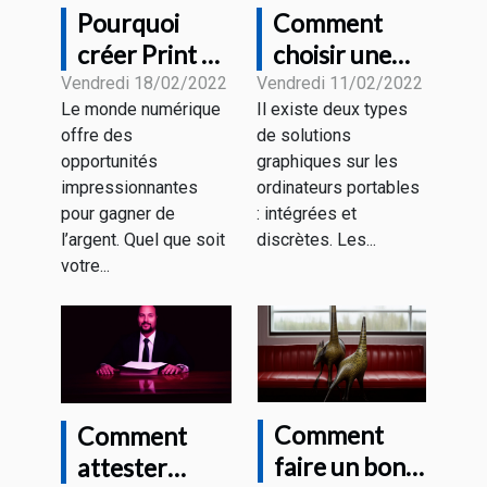
Pourquoi
Comment
créer Print on
choisir une
Demand et
carte
Vendredi 18/02/2022
Vendredi 11/02/2022
Le monde numérique
Il existe deux types
Comment ça
graphique
offre des
de solutions
fonctionne?
pour un
opportunités
graphiques sur les
ordinateur
impressionnantes
ordinateurs portables
portatif ?
pour gagner de
: intégrées et
l’argent. Quel que soit
discrètes. Les...
votre...
Comment
Comment
faire un bon
attester