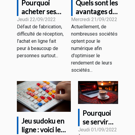
Pourquoi
Quels sont les
acheter ses
avantages du
appareils
marketing
Jeudi 22/09/2022
Mercredi 21/09/2022
Défaut de fabrication,
Actuellement, de
auprès du
digital ?
difficulté de réception,
nombreuses sociétés
Magasin HD
l’achat en ligne fait
optent pour le
PROTECH ?
peur à beaucoup de
numérique afin
personnes surtout...
d'optimiser le
rendement de leurs
sociétés...
Pourquoi
Jeu sudoku en
se servir
ligne : voici le
d'un VPN
Jeudi 01/09/2022