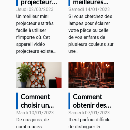
projecteur
meilleures
faut-il choisir
collections de
Jeudi 02/03/2023
Samedi 14/01/2023
Un meilleur mini
Si vous cherchez des
en 2023 ?
CHAMBRE
projecteur est très
lampes pour éclairer
AESTHETIC
facile à utiliser
votre pièce ou celle
LED du
n’importe où. Cet
de vos enfants de
moment
appareil vidéo
plusieurs couleurs sur
projecteurs existe...
une...
Comment
Comment
choisir un
obtenir des
support
pièces ou des
Mardi 10/01/2023
Samedi 07/01/2023
De nos jours, de
Il est parfois difficile
tablette
smartphones
nombreuses
de distinguer la