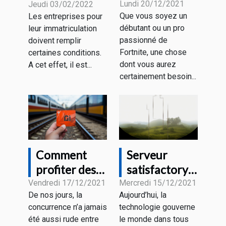
choix de
juridiquement
Lundi 20/12/2021
Jeudi 03/02/2022
Que vous soyez un
Les entreprises pour
souris gamer
de l’existence
débutant ou un pro
leur immatriculation
pour Fortnite
de votre
passionné de
doivent remplir
?
entreprise ?
Fortnite, une chose
certaines conditions.
dont vous aurez
A cet effet, il est...
certainement besoin...
Comment
Serveur
profiter des
satisfactory :
forfaits
Que retenir ?
Vendredi 17/12/2021
Mercredi 15/12/2021
De nos jours, la
Aujourd’hui, la
mobiles sans
concurrence n’a jamais
technologie gouverne
engagement
été aussi rude entre
le monde dans tous