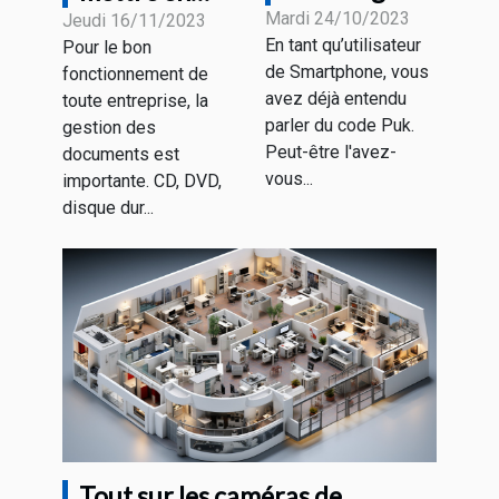
code Puk et
Mardi 24/10/2023
place un
Jeudi 16/11/2023
En tant qu’utilisateur
Pour le bon
où le trouver
meilleur
de Smartphone, vous
fonctionnement de
?
système
avez déjà entendu
toute entreprise, la
d'archivage
parler du code Puk.
gestion des
électronique ?
Peut-être l'avez-
documents est
vous...
importante. CD, DVD,
disque dur...
Tout sur les caméras de