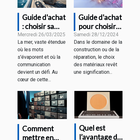
Guide d'achat
Guide d'achat
: choisir sa
pour choisir
radio VHF
les meilleures
Mercredi 26/03/2025
Samedi 28/12/2024
La mer, vaste étendue
Dans le domaine de la
marine en
aiguilles en
où les mots
construction ou de la
fonction de
fibre de verre
s'évaporent et où la
réparation, le choix
ses besoins
et recharges
communication
des matériaux revêt
devient un défi. Au
une signification...
cœur de cette...
Quel est
Comment
l’avantage du
mettre en