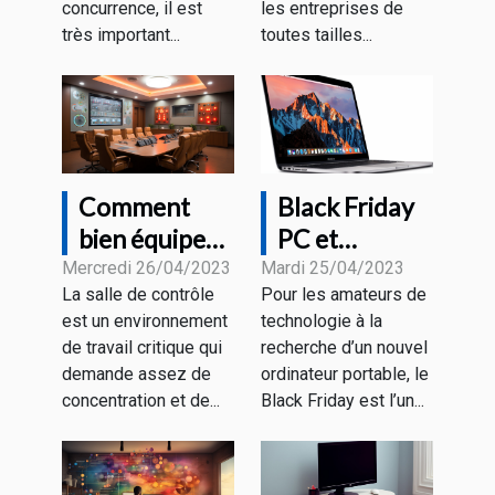
différentes
concurrence, il est
les entreprises de
stratégies ?
très important...
toutes tailles...
Comment
Black Friday
bien équiper
PC et
une salle de
MacBook : à
Mercredi 26/04/2023
Mardi 25/04/2023
La salle de contrôle
Pour les amateurs de
contrôle pour
quoi
est un environnement
technologie à la
un bon
s’attendre
de travail critique qui
recherche d’un nouvel
rendement ?
comme
demande assez de
ordinateur portable, le
promotions ?
concentration et de...
Black Friday est l’un...