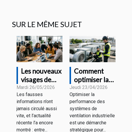
SUR LE MÊME SUJET
Les nouveaux
Comment
visages de
optimiser la
l'information
performance
Mardi 26/05/2026
Jeudi 23/04/2026
Les fausses
Optimiser la
à l'heure des
des systèmes
informations n’ont
performance des
fake news
de ventilation
jamais circulé aussi
systèmes de
industrielle ?
vite, et l’actualité
ventilation industrielle
récente l’a encore
est une démarche
montré : entre...
stratégique pour...