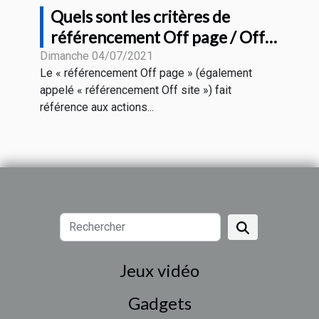
Quels sont les critères de
référencement Off page / Off
site pour le SEO
Dimanche 04/07/2021
Le « référencement Off page » (également
appelé « référencement Off site ») fait
référence aux actions...
Jeux vidéo
Gadgets