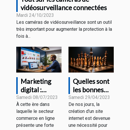
vidéosurveillance connectées
Mardi 24/10/2023
Les caméras de vidéosurveillance sont un outil
très important pour augmenter la protection à la
fois à...
Marketing
Quelles sont
digital :
les bonnes
comment
pratiques
Samedi 08/07/2023
Samedi 29/04/2023
À cette ère dans
De nos jours, la
accroître sa
pour créer un
laquelle le secteur
création d'un site
visibilité
site web
commerce en ligne
internet est devenue
grâce aux
rentable ?
présente une forte
une nécessité pour