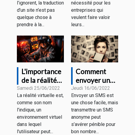
l’ignorent, la traduction
nécessité pour les
choix
d’un site n’est pas
entreprises qui
quelque chose à
veulent faire valoir
prendre à la...
leurs...
L'importance
Comment
de la réalité
envoyer un
virtuelle
SMS
Samedi 25/06/2022
Jeudi 16/06/2022
La réalité virtuelle est,
Envoyer un SMS est
anonyme
comme son nom
une chose facile, mais
gratuitement
l'indique, un
transmettre un SMS
?
environnement virtuel
anonyme peut
dans lequel
s’avérer pénible pour
l'utilisateur peut...
bon nombre...