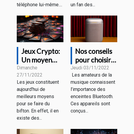
téléphone lui-même....
un fan des...
Jeux Crypto:
Nos conseils
Un moyen
pour choisir
pour se faire
une bonne
Dimanche
Jeudi 03/11/2022
27/11/2022
Les amateurs de la
de l'argent.
enceinte
Les jeux constituent
musique connaissent
Bluetooth
aujourd'hui de
l’importance des
meilleurs moyens
enceintes Bluetooth.
pour se faire du
Ces appareils sont
bifton. En effet, il en
conçus...
existe des...