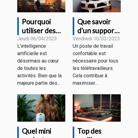
Pourquoi
Que savoir
utiliser des
d’un support
outils de
pour un écran
Jeudi 06/04/2023
Vendredi 10/03/2023
L'intelligence
Un poste de travail
rédaction IA ?
PC ?
artificielle est
confortable est
désormais au cœur
nécessaire pour tous
de toutes les
les télétravailleurs.
activités. Bien que la
Cela contribue à
majeure partie des...
maximiser...
Quel mini
Top des