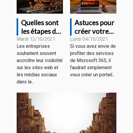
Quelles sont
Astuces pour
les étapes de
créer votre
la création
compte office
Mardi 12/10/2021
Lundi 04/10/2021
Les entreprises
Si vous avez envie de
d'un chatbot
Microsoft
souhaitent souvent
profiter des services
?
365
accroître leur visibilité
de Microsoft 365, il
gratuitement
sur les sites web et
faudrait simplement
les médias sociaux
vous créer un portail...
dans le...