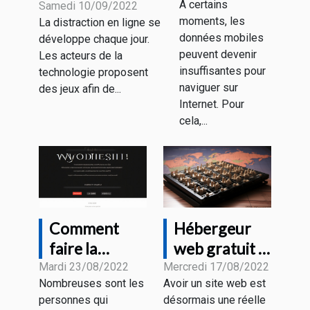
À certains
fonctionnement
Samedi 10/09/2022
sur un Wi-
moments, les
La distraction en ligne se
Fi public ?
données mobiles
développe chaque jour.
peuvent devenir
Les acteurs de la
insuffisantes pour
technologie proposent
naviguer sur
des jeux afin de...
Internet. Pour
cela,...
Comment
Hébergeur
faire la
web gratuit :
traduction de
quelques
Mardi 23/08/2022
Mercredi 17/08/2022
Nombreuses sont les
Avoir un site web est
son site
critères pour
personnes qui
désormais une réelle
internet ?
faire un bon