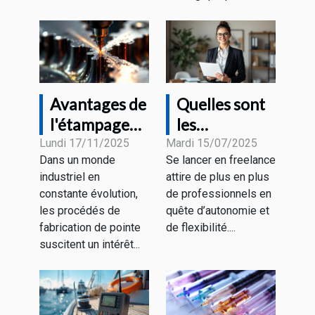
Avantages de
Quelles sont
l'étampage
les
progressif
démarches
Lundi 17/11/2025
Mardi 15/07/2025
Dans un monde
Se lancer en freelance
pour divers
pour devenir
industriel en
attire de plus en plus
secteurs
freelance en
constante évolution,
de professionnels en
industriels
portage
les procédés de
quête d’autonomie et
salarial ?
fabrication de pointe
de flexibilité....
suscitent un intérêt...