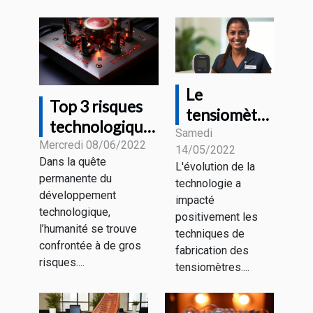
Le
Top 3 risques
tensiomètre
technologiques
connecté :
Samedi
majeurs
Mercredi 08/06/2022
14/05/2022
De quoi
Dans la quête
L'évolution de la
s’agit-il ?
permanente du
technologie a
développement
impacté
technologique,
positivement les
l’humanité se trouve
techniques de
confrontée à de gros
fabrication des
risques....
tensiomètres....