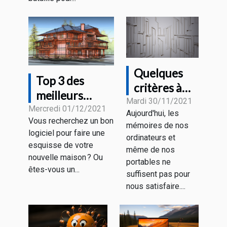
Quelques
Top 3 des
critères à
meilleurs
considérer
Mardi 30/11/2021
logiciels
Mercredi 01/12/2021
Aujourd'hui, les
pour choisir
Vous recherchez un bon
d’architectures
mémoires de nos
un disque
logiciel pour faire une
ordinateurs et
dur
esquisse de votre
même de nos
nouvelle maison ? Ou
portables ne
êtes-vous un...
suffisent pas pour
nous satisfaire....