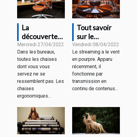
La
Tout savoir
découverte
sur le
de la chaise
streaming
Mercredi 27/04/2022
Vendredi 08/04/2022
Dans les bureaux,
Le streaming a le vent
de bureau
toutes les chaises
en pourpre. Apparu
ergonomique
dont vous vous
récemment, il
servez ne se
fonctionne par
ressemblent pas. Les
transmission en
chaises
continu de contenus...
ergonomiques...