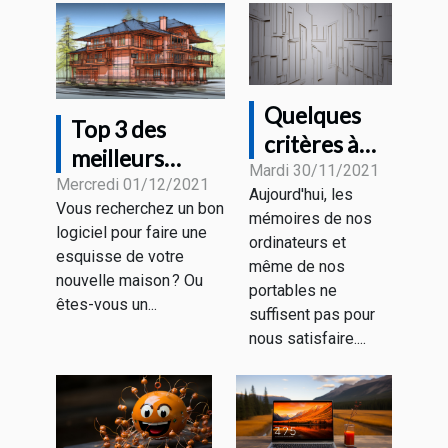
Quelques
Top 3 des
critères à
meilleurs
considérer
Mardi 30/11/2021
logiciels
Mercredi 01/12/2021
Aujourd'hui, les
pour choisir
Vous recherchez un bon
d’architectures
mémoires de nos
un disque
logiciel pour faire une
ordinateurs et
dur
esquisse de votre
même de nos
nouvelle maison ? Ou
portables ne
êtes-vous un...
suffisent pas pour
nous satisfaire....