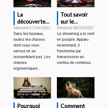
La
Tout savoir
découverte
sur le
de la chaise
streaming
Mercredi 27/04/2022
Vendredi 08/04/2022
Dans les bureaux,
Le streaming a le vent
de bureau
toutes les chaises
en pourpre. Apparu
ergonomique
dont vous vous
récemment, il
servez ne se
fonctionne par
ressemblent pas. Les
transmission en
chaises
continu de contenus...
ergonomiques...
Pourquoi
Comment