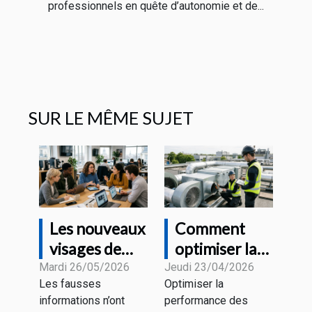
professionnels en quête d’autonomie et de...
SUR LE MÊME SUJET
Les nouveaux
Comment
visages de
optimiser la
l'information
performance
Mardi 26/05/2026
Jeudi 23/04/2026
Les fausses
Optimiser la
à l'heure des
des systèmes
informations n’ont
performance des
fake news
de ventilation