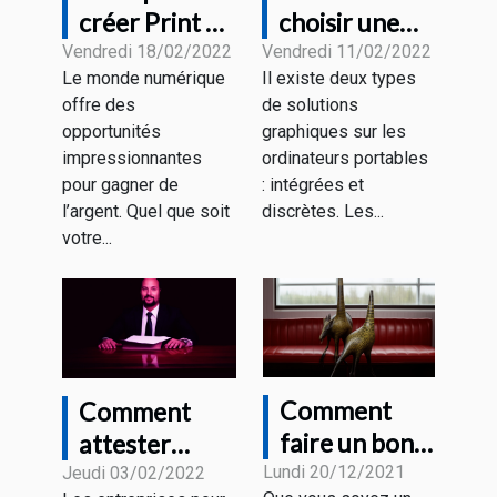
créer Print on
choisir une
Demand et
carte
Vendredi 18/02/2022
Vendredi 11/02/2022
Le monde numérique
Il existe deux types
Comment ça
graphique
offre des
de solutions
fonctionne?
pour un
opportunités
graphiques sur les
ordinateur
impressionnantes
ordinateurs portables
portatif ?
pour gagner de
: intégrées et
l’argent. Quel que soit
discrètes. Les...
votre...
Comment
Comment
faire un bon
attester
choix de
juridiquement
Lundi 20/12/2021
Jeudi 03/02/2022