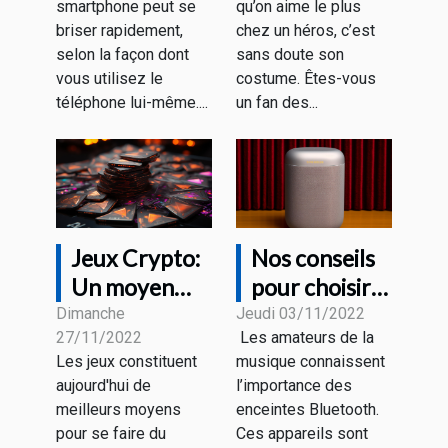
smartphone peut se
qu’on aime le plus
achetée ?
briser rapidement,
chez un héros, c’est
selon la façon dont
sans doute son
vous utilisez le
costume. Êtes-vous
téléphone lui-même....
un fan des...
Jeux Crypto:
Nos conseils
Un moyen
pour choisir
pour se faire
une bonne
Dimanche
Jeudi 03/11/2022
27/11/2022
Les amateurs de la
de l'argent.
enceinte
Les jeux constituent
musique connaissent
Bluetooth
aujourd'hui de
l’importance des
meilleurs moyens
enceintes Bluetooth.
pour se faire du
Ces appareils sont