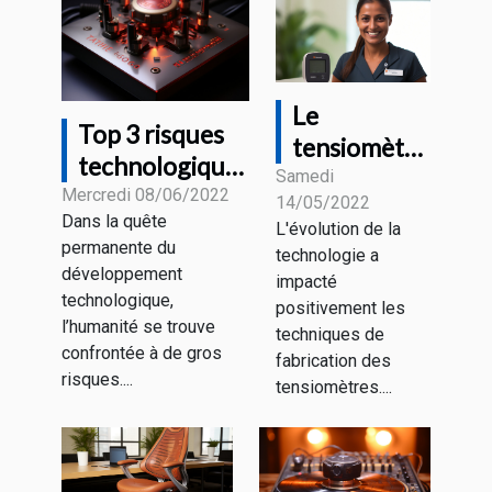
Le
Top 3 risques
tensiomètre
technologiques
connecté :
Samedi
majeurs
Mercredi 08/06/2022
14/05/2022
De quoi
Dans la quête
L'évolution de la
s’agit-il ?
permanente du
technologie a
développement
impacté
technologique,
positivement les
l’humanité se trouve
techniques de
confrontée à de gros
fabrication des
risques....
tensiomètres....