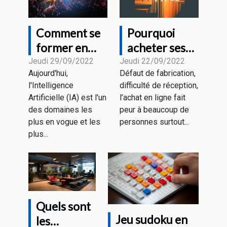
Comment se
Pourquoi
former en
acheter ses
Intelligence
appareils
Jeudi 29/09/2022
Jeudi 22/09/2022
Aujourd'hui,
Défaut de fabrication,
Artificielle ?
auprès du
l'Intelligence
difficulté de réception,
Magasin HD
Artificielle (IA) est l'un
l’achat en ligne fait
PROTECH ?
des domaines les
peur à beaucoup de
plus en vogue et les
personnes surtout...
plus...
Quels sont
Jeu sudoku en
les