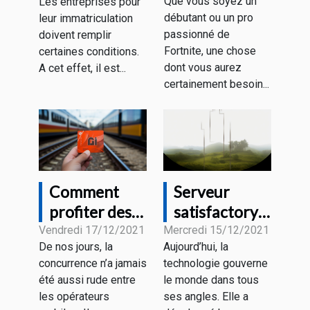
Que vous soyez un
Les entreprises pour
souris gamer
de l’existence
débutant ou un pro
leur immatriculation
pour Fortnite
de votre
passionné de
doivent remplir
?
entreprise ?
Fortnite, une chose
certaines conditions.
dont vous aurez
A cet effet, il est...
certainement besoin...
Comment
Serveur
profiter des
satisfactory :
forfaits
Que retenir ?
Vendredi 17/12/2021
Mercredi 15/12/2021
De nos jours, la
Aujourd’hui, la
mobiles sans
concurrence n’a jamais
technologie gouverne
engagement
été aussi rude entre
le monde dans tous
?
les opérateurs
ses angles. Elle a