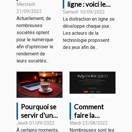
ligne : voici le
avantages
Mercredi
21/09/2022
fonctionnement
Samedi 10/09/2022
du
Actuellement, de
La distraction en ligne se
marketing
nombreuses
développe chaque jour.
digital ?
sociétés optent
Les acteurs de la
pour le numérique
technologie proposent
afin d'optimiser le
des jeux afin de...
rendement de
leurs sociétés...
Pourquoi se
Comment
servir d'un
faire la
VPN sur un
traduction de
Jeudi 01/09/2022
Mardi 23/08/2022
À certains moments,
Nombreuses sont les