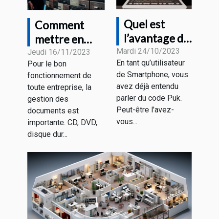
Quel est
Comment
l’avantage du
mettre en
code Puk et
Mardi 24/10/2023
place un
Jeudi 16/11/2023
En tant qu’utilisateur
Pour le bon
où le trouver
meilleur
de Smartphone, vous
fonctionnement de
?
système
avez déjà entendu
toute entreprise, la
d'archivage
parler du code Puk.
gestion des
électronique ?
Peut-être l'avez-
documents est
vous...
importante. CD, DVD,
disque dur...