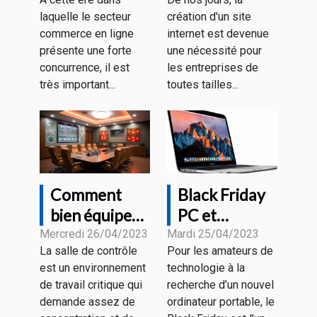
accroître sa
pour créer un
laquelle le secteur
création d'un site
visibilité
site web
commerce en ligne
internet est devenue
grâce aux
rentable ?
présente une forte
une nécessité pour
différentes
concurrence, il est
les entreprises de
stratégies ?
très important...
toutes tailles...
Comment
Black Friday
bien équiper
PC et
une salle de
MacBook : à
Mercredi 26/04/2023
Mardi 25/04/2023
La salle de contrôle
Pour les amateurs de
contrôle pour
quoi
est un environnement
technologie à la
un bon
s’attendre
de travail critique qui
recherche d’un nouvel
rendement ?
comme
demande assez de
ordinateur portable, le