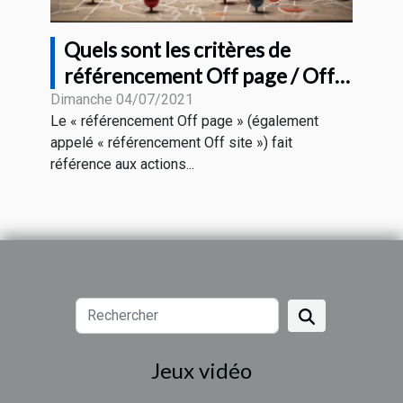
Quels sont les critères de
référencement Off page / Off
site pour le SEO
Dimanche 04/07/2021
Le « référencement Off page » (également
appelé « référencement Off site ») fait
référence aux actions...
Jeux vidéo