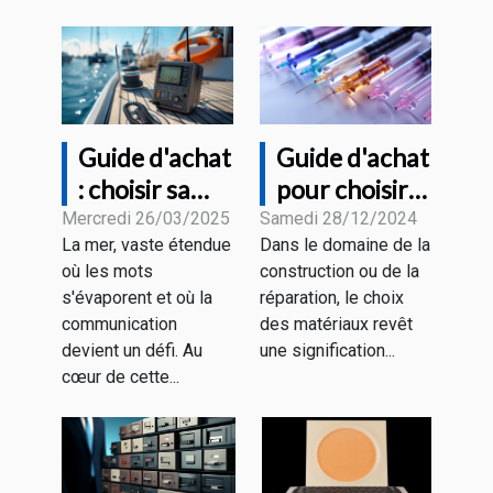
Guide d'achat
Guide d'achat
: choisir sa
pour choisir
radio VHF
les meilleures
Mercredi 26/03/2025
Samedi 28/12/2024
La mer, vaste étendue
Dans le domaine de la
marine en
aiguilles en
où les mots
construction ou de la
fonction de
fibre de verre
s'évaporent et où la
réparation, le choix
ses besoins
et recharges
communication
des matériaux revêt
devient un défi. Au
une signification...
cœur de cette...