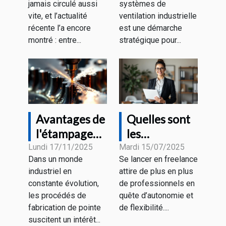
jamais circulé aussi
systèmes de
industrielle ?
vite, et l’actualité
ventilation industrielle
récente l’a encore
est une démarche
montré : entre...
stratégique pour...
Avantages de
Quelles sont
l'étampage
les
progressif
démarches
Lundi 17/11/2025
Mardi 15/07/2025
Dans un monde
Se lancer en freelance
pour divers
pour devenir
industriel en
attire de plus en plus
secteurs
freelance en
constante évolution,
de professionnels en
industriels
portage
les procédés de
quête d’autonomie et
salarial ?
fabrication de pointe
de flexibilité....
suscitent un intérêt...