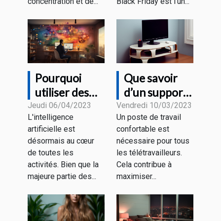
promotions ?
concentration et de...
Black Friday est l’un...
Pourquoi
Que savoir
utiliser des
d’un support
outils de
pour un écran
Jeudi 06/04/2023
Vendredi 10/03/2023
L'intelligence
Un poste de travail
rédaction IA ?
PC ?
artificielle est
confortable est
désormais au cœur
nécessaire pour tous
de toutes les
les télétravailleurs.
activités. Bien que la
Cela contribue à
majeure partie des...
maximiser...