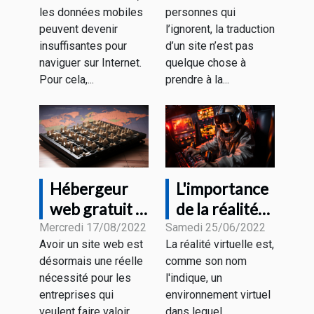
Wi-Fi public ?
son site
les données mobiles
personnes qui
internet ?
peuvent devenir
l’ignorent, la traduction
insuffisantes pour
d’un site n’est pas
naviguer sur Internet.
quelque chose à
Pour cela,...
prendre à la...
Hébergeur
L'importance
web gratuit :
de la réalité
quelques
virtuelle
Mercredi 17/08/2022
Samedi 25/06/2022
Avoir un site web est
La réalité virtuelle est,
critères pour
désormais une réelle
comme son nom
faire un bon
nécessité pour les
l'indique, un
choix
entreprises qui
environnement virtuel
veulent faire valoir
dans lequel