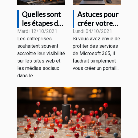
Quelles sont
Astuces pour
les étapes de
créer votre
la création
compte office
Mardi 12/10/2021
Lundi 04/10/2021
Les entreprises
Si vous avez envie de
d'un chatbot
Microsoft
souhaitent souvent
profiter des services
?
365
accroître leur visibilité
de Microsoft 365, il
gratuitement
sur les sites web et
faudrait simplement
les médias sociaux
vous créer un portail...
dans le...