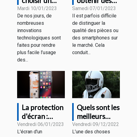
choisir un
obtenir des
support
pièces ou des
Mardi 10/01/2023
Samedi 07/01/2023
De nos jours, de
Il est parfois difficile
tablette
smartphones
nombreuses
de distinguer la
design ?
de qualité ?
innovations
qualité des pièces ou
technologiques sont
des smartphones sur
faites pour rendre
le marché. Cela
plus facile l’usage
conduit...
des...
La protection
Quels sont les
d'écran :
meilleurs
vaut-elle la
casques Iron
Vendredi 06/01/2023
Vendredi 09/12/2022
L'écran d'un
L’une des choses
peine d'être
Man ?