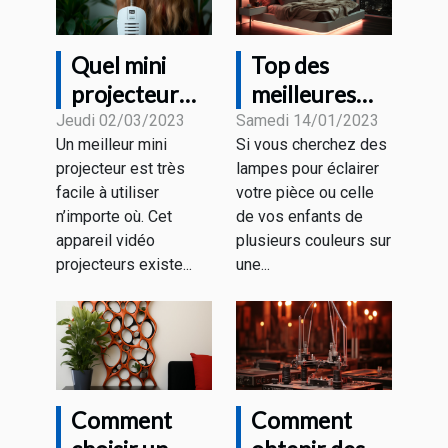
Quel mini
Top des
projecteur
meilleures
faut-il choisir
collections de
Jeudi 02/03/2023
Samedi 14/01/2023
Un meilleur mini
Si vous cherchez des
en 2023 ?
CHAMBRE
projecteur est très
lampes pour éclairer
AESTHETIC
facile à utiliser
votre pièce ou celle
LED du
n’importe où. Cet
de vos enfants de
moment
appareil vidéo
plusieurs couleurs sur
projecteurs existe...
une...
Comment
Comment