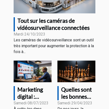
Tout sur les caméras de
vidéosurveillance connectées
Mardi 24/10/2023
Les caméras de vidéosurveillance sont un outil
très important pour augmenter la protection à la
fois à...
Marketing
Quelles sont
digital :
les bonnes
comment
pratiques
Samedi 08/07/2023
Samedi 29/04/2023
À cette ère dans
De nos jours, la