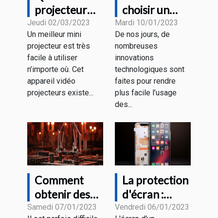
projecteur
choisir un
faut-il choisir
support
Jeudi 02/03/2023
Mardi 10/01/2023
Un meilleur mini
De nos jours, de
en 2023 ?
tablette
projecteur est très
nombreuses
design ?
facile à utiliser
innovations
n’importe où. Cet
technologiques sont
appareil vidéo
faites pour rendre
projecteurs existe...
plus facile l’usage
des...
Comment
La protection
obtenir des
d'écran :
pièces ou des
vaut-elle la
Samedi 07/01/2023
Vendredi 06/01/2023