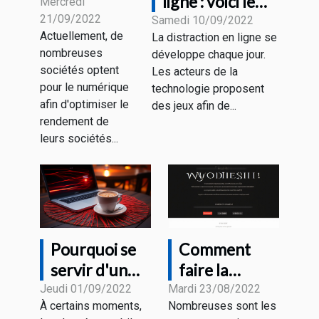
ligne : voici le
avantages
Mercredi
21/09/2022
fonctionnement
Samedi 10/09/2022
du
Actuellement, de
La distraction en ligne se
marketing
nombreuses
développe chaque jour.
digital ?
sociétés optent
Les acteurs de la
pour le numérique
technologie proposent
afin d'optimiser le
des jeux afin de...
rendement de
leurs sociétés...
Pourquoi se
Comment
servir d'un
faire la
VPN sur un
traduction de
Jeudi 01/09/2022
Mardi 23/08/2022
À certains moments,
Nombreuses sont les
Wi-Fi public ?
son site