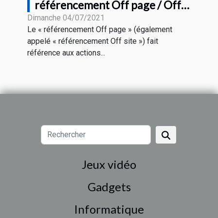
référencement Off page / Off
site pour le SEO
Dimanche 04/07/2021
Le « référencement Off page » (également
appelé « référencement Off site ») fait
référence aux actions...
Jeux vidéo
Gadgets
Informatique