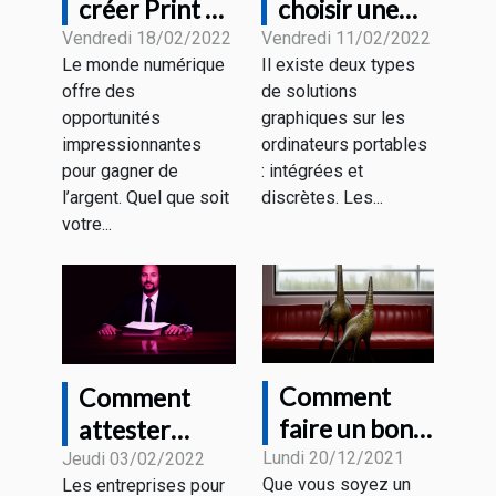
créer Print on
choisir une
Demand et
carte
Vendredi 18/02/2022
Vendredi 11/02/2022
Le monde numérique
Il existe deux types
Comment ça
graphique
offre des
de solutions
fonctionne?
pour un
opportunités
graphiques sur les
ordinateur
impressionnantes
ordinateurs portables
portatif ?
pour gagner de
: intégrées et
l’argent. Quel que soit
discrètes. Les...
votre...
Comment
Comment
faire un bon
attester
choix de
juridiquement
Lundi 20/12/2021
Jeudi 03/02/2022
Que vous soyez un
Les entreprises pour
souris gamer
de l’existence