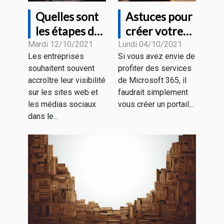
Quelles sont
Astuces pour
les étapes de
créer votre
la création
compte office
Mardi 12/10/2021
Lundi 04/10/2021
Les entreprises
Si vous avez envie de
d'un chatbot
Microsoft
souhaitent souvent
profiter des services
?
365
accroître leur visibilité
de Microsoft 365, il
gratuitement
sur les sites web et
faudrait simplement
les médias sociaux
vous créer un portail...
dans le...