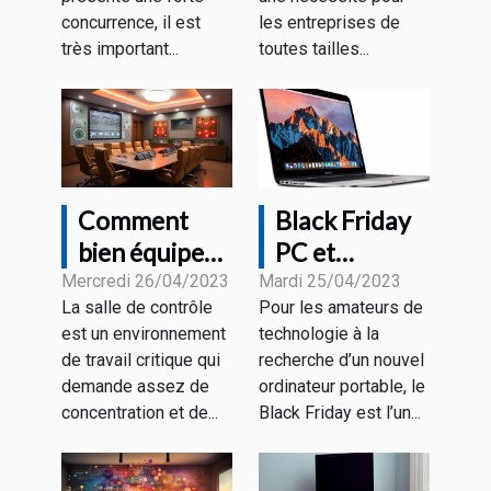
différentes
concurrence, il est
les entreprises de
stratégies ?
très important...
toutes tailles...
Comment
Black Friday
bien équiper
PC et
une salle de
MacBook : à
Mercredi 26/04/2023
Mardi 25/04/2023
La salle de contrôle
Pour les amateurs de
contrôle pour
quoi
est un environnement
technologie à la
un bon
s’attendre
de travail critique qui
recherche d’un nouvel
rendement ?
comme
demande assez de
ordinateur portable, le
promotions ?
concentration et de...
Black Friday est l’un...