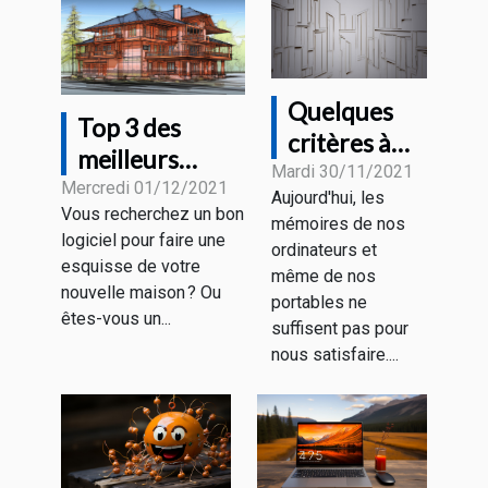
Quelques
Top 3 des
critères à
meilleurs
considérer
Mardi 30/11/2021
logiciels
Mercredi 01/12/2021
Aujourd'hui, les
pour choisir
Vous recherchez un bon
d’architectures
mémoires de nos
un disque
logiciel pour faire une
ordinateurs et
dur
esquisse de votre
même de nos
nouvelle maison ? Ou
portables ne
êtes-vous un...
suffisent pas pour
nous satisfaire....