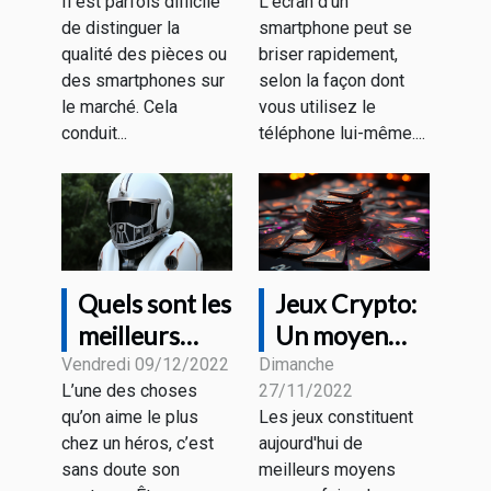
Il est parfois difficile
L'écran d'un
smartphones
peine d'être
de distinguer la
smartphone peut se
de qualité ?
achetée ?
qualité des pièces ou
briser rapidement,
des smartphones sur
selon la façon dont
le marché. Cela
vous utilisez le
conduit...
téléphone lui-même....
Quels sont les
Jeux Crypto:
meilleurs
Un moyen
casques Iron
pour se faire
Vendredi 09/12/2022
Dimanche
L’une des choses
27/11/2022
Man ?
de l'argent.
qu’on aime le plus
Les jeux constituent
chez un héros, c’est
aujourd'hui de
sans doute son
meilleurs moyens