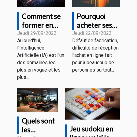
Comment se
Pourquoi
former en
acheter ses
Intelligence
appareils
Jeudi 29/09/2022
Jeudi 22/09/2022
Aujourd'hui,
Défaut de fabrication,
Artificielle ?
auprès du
l'Intelligence
difficulté de réception,
Magasin HD
Artificielle (IA) est l'un
l’achat en ligne fait
PROTECH ?
des domaines les
peur à beaucoup de
plus en vogue et les
personnes surtout...
plus...
Quels sont
Jeu sudoku en
les