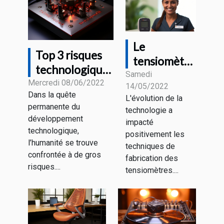
Le
Top 3 risques
tensiomètre
technologiques
connecté :
Samedi
majeurs
Mercredi 08/06/2022
14/05/2022
De quoi
Dans la quête
L'évolution de la
s’agit-il ?
permanente du
technologie a
développement
impacté
technologique,
positivement les
l’humanité se trouve
techniques de
confrontée à de gros
fabrication des
risques....
tensiomètres....