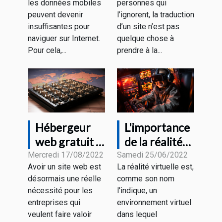
les données mobiles
personnes qui
internet ?
peuvent devenir
l’ignorent, la traduction
insuffisantes pour
d’un site n’est pas
naviguer sur Internet.
quelque chose à
Pour cela,...
prendre à la...
Hébergeur
L'importance
web gratuit :
de la réalité
quelques
virtuelle
Mercredi 17/08/2022
Samedi 25/06/2022
Avoir un site web est
La réalité virtuelle est,
critères pour
désormais une réelle
comme son nom
faire un bon
nécessité pour les
l'indique, un
choix
entreprises qui
environnement virtuel
veulent faire valoir
dans lequel