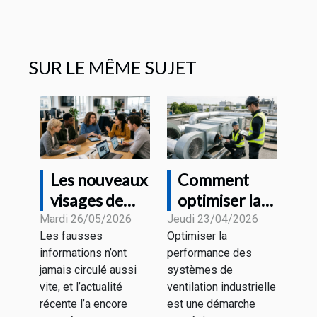
SUR LE MÊME SUJET
Les nouveaux
Comment
visages de
optimiser la
l'information
performance
Mardi 26/05/2026
Jeudi 23/04/2026
Les fausses
Optimiser la
à l'heure des
des systèmes
informations n’ont
performance des
fake news
de ventilation
jamais circulé aussi
systèmes de
industrielle ?
vite, et l’actualité
ventilation industrielle
récente l’a encore
est une démarche