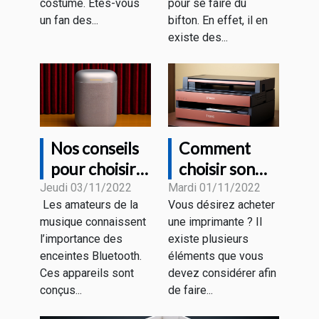
costume. Êtes-vous
pour se faire du
un fan des...
bifton. En effet, il en
existe des...
Nos conseils
Comment
pour choisir
choisir son
une bonne
imprimante ?
Jeudi 03/11/2022
Mardi 01/11/2022
Les amateurs de la
Vous désirez acheter
enceinte
musique connaissent
une imprimante ? Il
Bluetooth
l’importance des
existe plusieurs
enceintes Bluetooth.
éléments que vous
Ces appareils sont
devez considérer afin
conçus...
de faire...