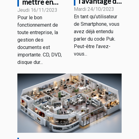
l’avantage du
mettre en
code Puk et
Mardi 24/10/2023
place un
Jeudi 16/11/2023
En tant qu’utilisateur
Pour le bon
où le trouver
meilleur
de Smartphone, vous
fonctionnement de
?
système
avez déjà entendu
toute entreprise, la
d'archivage
parler du code Puk.
gestion des
électronique ?
Peut-être l'avez-
documents est
vous...
importante. CD, DVD,
disque dur...