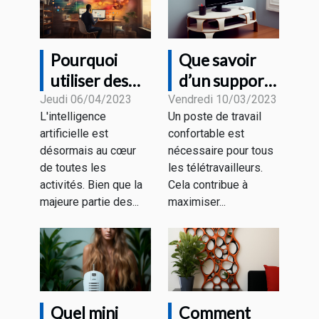
Pourquoi
Que savoir
utiliser des
d’un support
outils de
pour un écran
Jeudi 06/04/2023
Vendredi 10/03/2023
L'intelligence
Un poste de travail
rédaction IA ?
PC ?
artificielle est
confortable est
désormais au cœur
nécessaire pour tous
de toutes les
les télétravailleurs.
activités. Bien que la
Cela contribue à
majeure partie des...
maximiser...
Quel mini
Comment