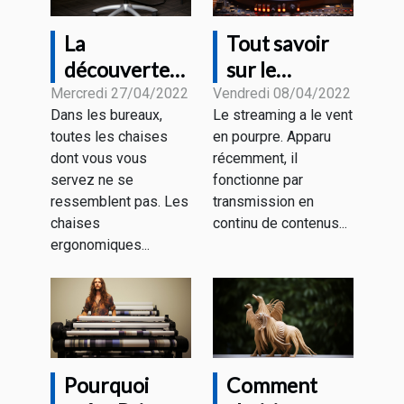
La
Tout savoir
découverte
sur le
de la chaise
streaming
Mercredi 27/04/2022
Vendredi 08/04/2022
Dans les bureaux,
Le streaming a le vent
de bureau
toutes les chaises
en pourpre. Apparu
ergonomique
dont vous vous
récemment, il
servez ne se
fonctionne par
ressemblent pas. Les
transmission en
chaises
continu de contenus...
ergonomiques...
Pourquoi
Comment