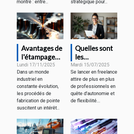
montré : entre...
stratégique pour...
Avantages de
Quelles sont
l'étampage
les
progressif
démarches
Lundi 17/11/2025
Mardi 15/07/2025
Dans un monde
Se lancer en freelance
pour divers
pour devenir
industriel en
attire de plus en plus
secteurs
freelance en
constante évolution,
de professionnels en
industriels
portage
les procédés de
quête d’autonomie et
salarial ?
fabrication de pointe
de flexibilité....
suscitent un intérêt...