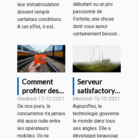
débutant ou un pro
leur immatriculation
pour Fortnite
de votre
passionné de
doivent remplir
?
entreprise ?
Fortnite, une chose
certaines conditions.
dont vous aurez
A cet effet, il est...
certainement besoin...
Comment
Serveur
profiter des
satisfactory :
forfaits
Que retenir ?
Vendredi 17/12/2021
Mercredi 15/12/2021
De nos jours, la
Aujourd’hui, la
mobiles sans
concurrence n’a jamais
technologie gouverne
engagement
été aussi rude entre
le monde dans tous
?
les opérateurs
ses angles. Elle a
mobiles. Ils ne
développé beaucoup