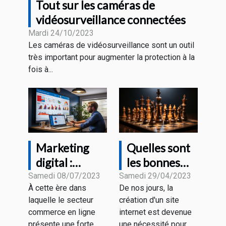
Tout sur les caméras de
vidéosurveillance connectées
Mardi 24/10/2023
Les caméras de vidéosurveillance sont un outil
très important pour augmenter la protection à la
fois à...
Marketing
Quelles sont
digital :
les bonnes
comment
pratiques
Samedi 08/07/2023
Samedi 29/04/2023
À cette ère dans
De nos jours, la
accroître sa
pour créer un
laquelle le secteur
création d'un site
visibilité
site web
commerce en ligne
internet est devenue
grâce aux
rentable ?
présente une forte
une nécessité pour