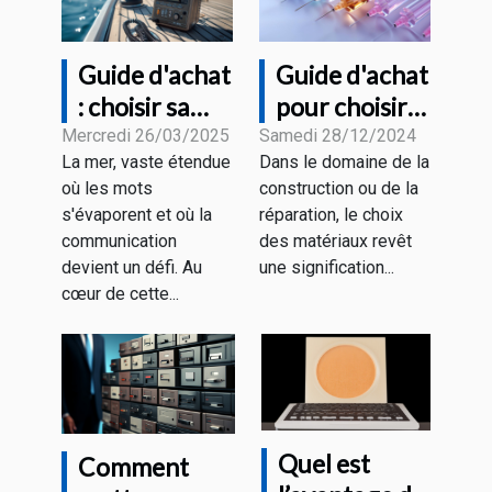
Guide d'achat
Guide d'achat
: choisir sa
pour choisir
radio VHF
les meilleures
Mercredi 26/03/2025
Samedi 28/12/2024
La mer, vaste étendue
Dans le domaine de la
marine en
aiguilles en
où les mots
construction ou de la
fonction de
fibre de verre
s'évaporent et où la
réparation, le choix
ses besoins
et recharges
communication
des matériaux revêt
devient un défi. Au
une signification...
cœur de cette...
Quel est
Comment