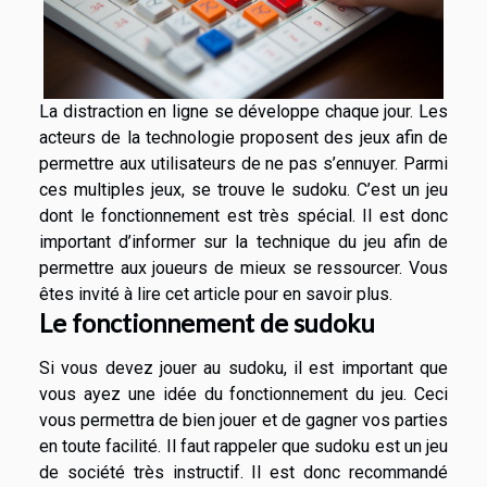
La distraction en ligne se développe chaque jour. Les
acteurs de la technologie proposent des jeux afin de
permettre aux utilisateurs de ne pas s’ennuyer. Parmi
ces multiples jeux, se trouve le sudoku. C’est un jeu
dont le fonctionnement est très spécial. Il est donc
important d’informer sur la technique du jeu afin de
permettre aux joueurs de mieux se ressourcer. Vous
êtes invité à lire cet article pour en savoir plus.
Le fonctionnement de sudoku
Si vous devez
jouer au sudoku
, il est important que
vous ayez une idée du fonctionnement du jeu. Ceci
vous permettra de bien jouer et de gagner vos parties
en toute facilité. Il faut rappeler que sudoku est un jeu
de société très instructif. Il est donc recommandé