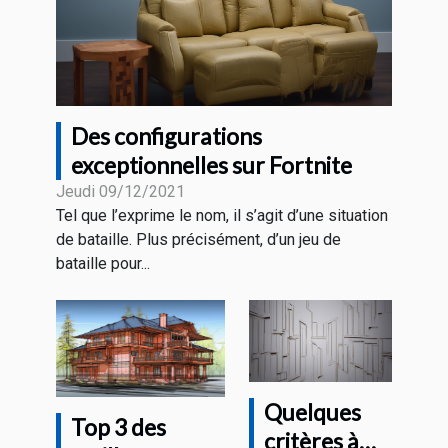
Des configurations
exceptionnelles sur Fortnite
Jeudi 09/12/2021
Tel que l’exprime le nom, il s’agit d’une situation
de bataille. Plus précisément, d’un jeu de
bataille pour...
Quelques
Top 3 des
critères à