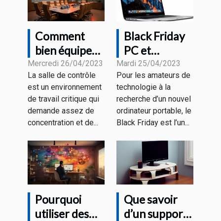
Comment
Black Friday
bien équiper
PC et
une salle de
MacBook : à
Mercredi 26/04/2023
Mardi 25/04/2023
La salle de contrôle
Pour les amateurs de
contrôle pour
quoi
est un environnement
technologie à la
un bon
s’attendre
de travail critique qui
recherche d’un nouvel
rendement ?
comme
demande assez de
ordinateur portable, le
promotions ?
concentration et de...
Black Friday est l’un...
Pourquoi
Que savoir
utiliser des
d’un support