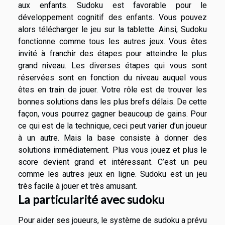
aux enfants. Sudoku est favorable pour le
développement cognitif des enfants. Vous pouvez
alors télécharger le jeu sur la tablette. Ainsi, Sudoku
fonctionne comme tous les autres jeux. Vous êtes
invité à franchir des étapes pour atteindre le plus
grand niveau. Les diverses étapes qui vous sont
réservées sont en fonction du niveau auquel vous
êtes en train de jouer. Votre rôle est de trouver les
bonnes solutions dans les plus brefs délais. De cette
façon, vous pourrez gagner beaucoup de gains. Pour
ce qui est de la technique, ceci peut varier d’un joueur
à un autre. Mais la base consiste à donner des
solutions immédiatement. Plus vous jouez et plus le
score devient grand et intéressant. C’est un peu
comme les autres jeux en ligne. Sudoku est un jeu
très facile à jouer et très amusant.
La particularité avec sudoku
Pour aider ses joueurs, le système de sudoku a prévu