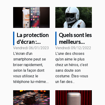
La protection
Quels sont les
d'écran :
meilleurs
vaut-elle la
casques Iron
Vendredi 06/01/2023
Vendredi 09/12/2022
L'écran d'un
L’une des choses
peine d'être
Man ?
smartphone peut se
qu’on aime le plus
achetée ?
briser rapidement,
chez un héros, c’est
selon la façon dont
sans doute son
vous utilisez le
costume. Êtes-vous
téléphone lui-même....
un fan des...