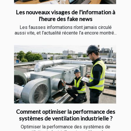
Les nouveaux visages de l'information à
l'heure des fake news
Les fausses informations n’ont jamais circulé
aussi vite, et l’actualité récente l’a encore montré...
Comment optimiser la performance des
systèmes de ventilation industrielle ?
Optimiser la performance des systèmes de