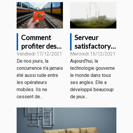
Comment
Serveur
profiter des
satisfactory :
forfaits
Que retenir ?
Vendredi 17/12/2021
Mercredi 15/12/2021
De nos jours, la
Aujourd’hui, la
mobiles sans
concurrence n’a jamais
technologie gouverne
engagement
été aussi rude entre
le monde dans tous
?
les opérateurs
ses angles. Elle a
mobiles. Ils ne
développé beaucoup
cessent de...
de jeux...