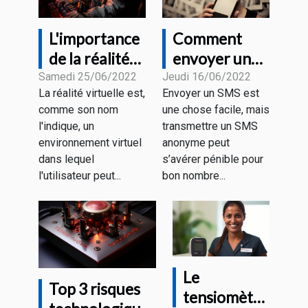
L'importance
Comment
de la réalité
envoyer un
virtuelle
SMS
Samedi 25/06/2022
Jeudi 16/06/2022
La réalité virtuelle est,
Envoyer un SMS est
anonyme
comme son nom
une chose facile, mais
gratuitement
l'indique, un
transmettre un SMS
?
environnement virtuel
anonyme peut
dans lequel
s’avérer pénible pour
l'utilisateur peut...
bon nombre...
Le
Top 3 risques
tensiomètre