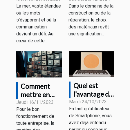
La mer, vaste étendue
Dans le domaine de la
marine en
aiguilles en
où les mots
construction ou de la
fonction de
fibre de verre
s'évaporent et où la
réparation, le choix
ses besoins
et recharges
communication
des matériaux revêt
devient un défi. Au
une signification...
cœur de cette...
Quel est
Comment
l’avantage du
mettre en
code Puk et
Mardi 24/10/2023
place un
Jeudi 16/11/2023
En tant qu’utilisateur
Pour le bon
où le trouver
meilleur
de Smartphone, vous
fonctionnement de
?
système
avez déjà entendu
toute entreprise, la
d'archivage
parler du code Puk.