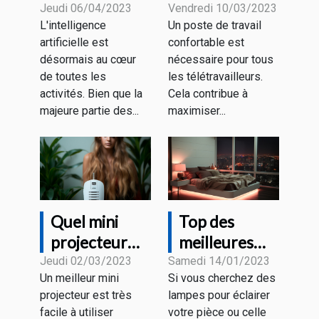
outils de
pour un écran
Jeudi 06/04/2023
Vendredi 10/03/2023
L'intelligence
Un poste de travail
rédaction IA ?
PC ?
artificielle est
confortable est
désormais au cœur
nécessaire pour tous
de toutes les
les télétravailleurs.
activités. Bien que la
Cela contribue à
majeure partie des...
maximiser...
Quel mini
Top des
projecteur
meilleures
faut-il choisir
collections de
Jeudi 02/03/2023
Samedi 14/01/2023
Un meilleur mini
Si vous cherchez des
en 2023 ?
CHAMBRE
projecteur est très
lampes pour éclairer
AESTHETIC
facile à utiliser
votre pièce ou celle