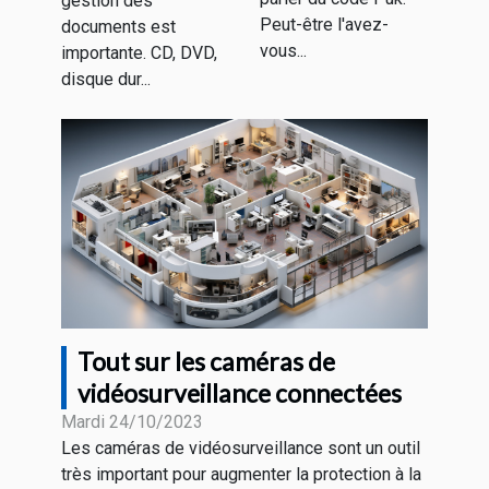
gestion des
électronique ?
Peut-être l'avez-
documents est
vous...
importante. CD, DVD,
disque dur...
Tout sur les caméras de
vidéosurveillance connectées
Mardi 24/10/2023
Les caméras de vidéosurveillance sont un outil
très important pour augmenter la protection à la