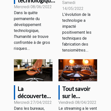
technologiques
connecté :
Samedi
majeurs
Mercredi 08/06/2022
14/05/2022
De quoi
Dans la quête
L'évolution de la
s’agit-il ?
permanente du
technologie a
développement
impacté
technologique,
positivement les
l’humanité se trouve
techniques de
confrontée à de gros
fabrication des
risques....
tensiomètres....
La
Tout savoir
découverte
sur le
de la chaise
streaming
Mercredi 27/04/2022
Vendredi 08/04/2022
Dans les bureaux,
Le streaming a le vent
de bureau