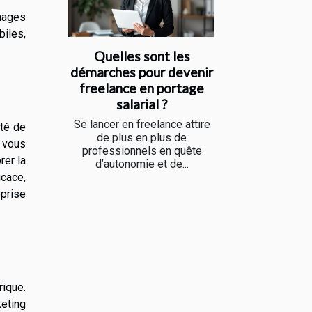
images
biles,
Quelles sont les
démarches pour devenir
freelance en portage
salarial ?
Se lancer en freelance attire
ité de
de plus en plus de
 vous
professionnels en quête
rer la
d’autonomie et de...
icace,
eprise
rique.
keting