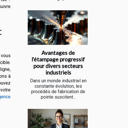
suivre
t
Avantages de
 vous
l'étampage progressif
cible.
pour divers secteurs
igne,
industriels
ions à
Dans un monde industriel en
pouvez
constante évolution, les
votre
procédés de fabrication de
gence
pointe suscitent...