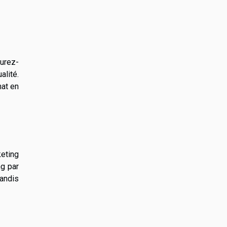
surez-
alité.
hat en
eting
ng par
tandis