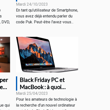
e
trouver ?
Mardi 24/10/2023
e
En tant qu’utilisateur de Smartphone,
es
vous avez déjà entendu parler du
, DVD,
code Puk. Peut-être l'avez-vous...
per
Black Friday PC et
le
MacBook : à quoi
s’attendre comme
Mardi 25/04/2023
Pour les amateurs de technologie à
promotions ?
ue qui
la recherche d’un nouvel ordinateur