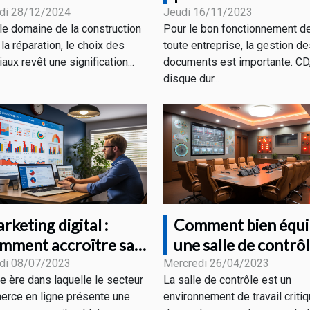
système d'archivag
guilles en fibre de
Jeudi 16/11/2023
di 28/12/2024
Pour le bon fonctionnement d
le domaine de la construction
électronique ?
rre et recharges
toute entreprise, la gestion d
la réparation, le choix des
documents est importante. CD
aux revêt une signification...
disque dur...
rketing digital :
Comment bien équi
mment accroître sa
une salle de contrô
sibilité grâce aux
pour un bon
di 08/07/2023
Mercredi 26/04/2023
te ère dans laquelle le secteur
La salle de contrôle est un
fférentes stratégies ?
rendement ?
rce en ligne présente une
environnement de travail critiq