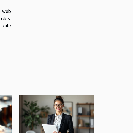
se web
 clés.
 site