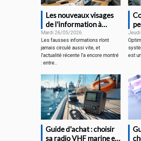
Les nouveaux visages
Co
de l'information à
pe
l'heure des fake news
sy
Mardi 26/05/2026
Jeudi
Les fausses informations n’ont
Optim
in
jamais circulé aussi vite, et
systè
l’actualité récente l’a encore montré
est u
: entre...
Guide d'achat : choisir
Gu
sa radio VHF marine en
ch