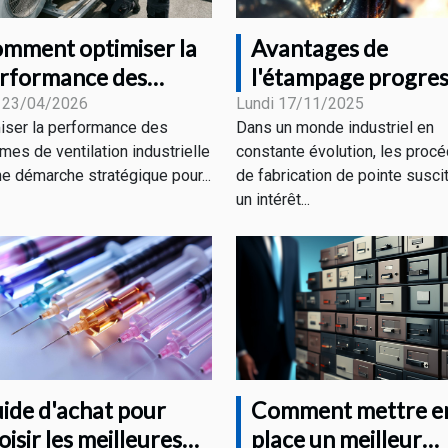
mment optimiser la
Avantages de
rformance des
l'étampage progres
stèmes de ventilation
pour divers secteur
 23/04/2026
Lundi 17/11/2025
iser la performance des
Dans un monde industriel en
dustrielle ?
industriels
mes de ventilation industrielle
constante évolution, les proc
ne démarche stratégique pour...
de fabrication de pointe susci
un intérêt...
Comment mettre e
ide d'achat pour
place un meilleur
oisir les meilleures