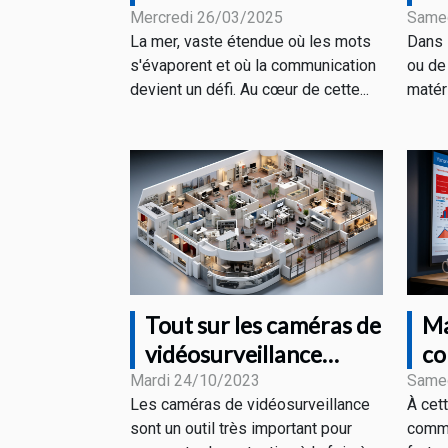
fonction de ses besoins
ai
Mercredi 26/03/2025
Same
La mer, vaste étendue où les mots
Dans 
ve
s'évaporent et où la communication
ou de 
devient un défi. Au cœur de cette...
matéri
Tout sur les caméras de
Ma
vidéosurveillance
co
connectées
vi
Mardi 24/10/2023
Same
Les caméras de vidéosurveillance
À cet
di
sont un outil très important pour
comme