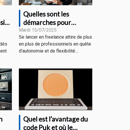
Quelles sont les
sif
démarches pour
s
devenir freelance en
Mardi 15/07/2025
Se lancer en freelance attire de plus
portage salarial ?
édés
en plus de professionnels en quête
tent
d’autonomie et de flexibilité....
n
Quel est l’avantage du
code Puk et où le