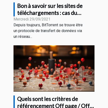
Bon à savoir sur les sites de
téléchargements : cas du
BitTorrent
Mercredi 29/09/2021
Depuis toujours, BitTorrent se trouve être
un protocole de transfert de données via
un réseau...
Quels sont les critères de
référencement Off page / Off