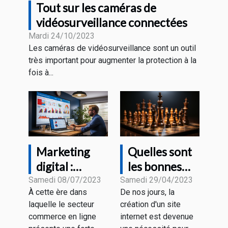
Tout sur les caméras de
vidéosurveillance connectées
Mardi 24/10/2023
Les caméras de vidéosurveillance sont un outil
très important pour augmenter la protection à la
fois à...
Marketing
Quelles sont
digital :
les bonnes
comment
pratiques
Samedi 08/07/2023
Samedi 29/04/2023
À cette ère dans
De nos jours, la
accroître sa
pour créer un
laquelle le secteur
création d'un site
visibilité
site web
commerce en ligne
internet est devenue
grâce aux
rentable ?