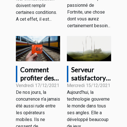
pour Fortnite
de votre
passionné de
doivent remplir
?
entreprise ?
Fortnite, une chose
certaines conditions.
dont vous aurez
A cet effet, il est...
certainement besoin...
Comment
Serveur
profiter des
satisfactory :
forfaits
Que retenir ?
Vendredi 17/12/2021
Mercredi 15/12/2021
De nos jours, la
Aujourd’hui, la
mobiles sans
concurrence n’a jamais
technologie gouverne
engagement
été aussi rude entre
le monde dans tous
?
les opérateurs
ses angles. Elle a
mobiles. Ils ne
développé beaucoup
cessent de...
de jeux...