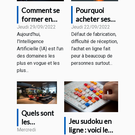
Comment se
Pourquoi
former en
acheter ses
Intelligence
appareils
Jeudi 29/09/2022
Jeudi 22/09/2022
Aujourd'hui,
Défaut de fabrication,
Artificielle ?
auprès du
l'Intelligence
difficulté de réception,
Magasin HD
Artificielle (IA) est l'un
l’achat en ligne fait
PROTECH ?
des domaines les
peur à beaucoup de
plus en vogue et les
personnes surtout...
plus...
Quels sont
Jeu sudoku en
les
ligne : voici le
avantages
Mercredi