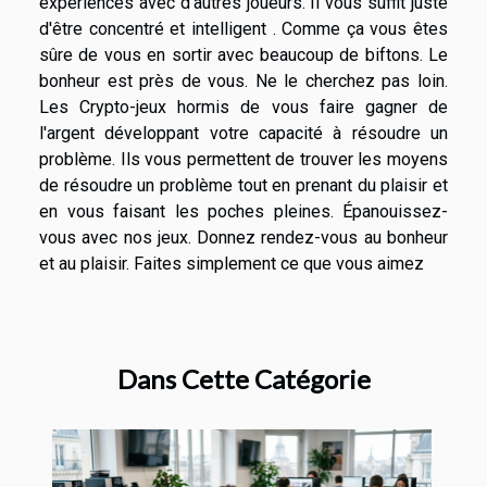
expériences avec d'autres joueurs. Il vous suffit juste
d'être concentré et intelligent . Comme ça vous êtes
sûre de vous en sortir avec beaucoup de biftons. Le
bonheur est près de vous. Ne le cherchez pas loin.
Les Crypto-jeux hormis de vous faire gagner de
l'argent développant votre capacité à résoudre un
problème. Ils vous permettent de trouver les moyens
de résoudre un problème tout en prenant du plaisir et
en vous faisant les poches pleines. Épanouissez-
vous avec nos jeux. Donnez rendez-vous au bonheur
et au plaisir. Faites simplement ce que vous aimez
Dans Cette Catégorie