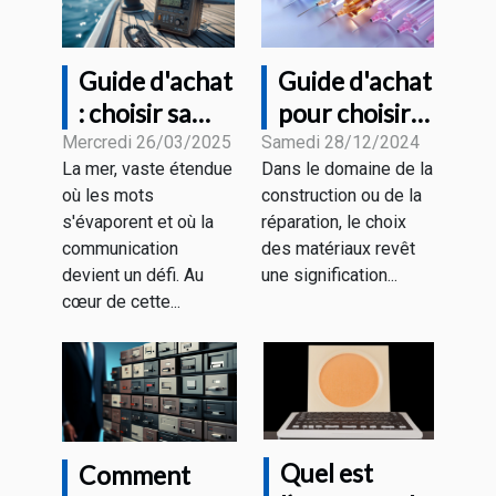
Guide d'achat
Guide d'achat
: choisir sa
pour choisir
radio VHF
les meilleures
Mercredi 26/03/2025
Samedi 28/12/2024
La mer, vaste étendue
Dans le domaine de la
marine en
aiguilles en
où les mots
construction ou de la
fonction de
fibre de verre
s'évaporent et où la
réparation, le choix
ses besoins
et recharges
communication
des matériaux revêt
devient un défi. Au
une signification...
cœur de cette...
Quel est
Comment