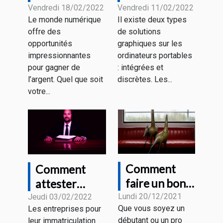
Demand et
carte
Vendredi 18/02/2022
Vendredi 11/02/2022
Le monde numérique
Il existe deux types
Comment ça
graphique
offre des
de solutions
fonctionne?
pour un
opportunités
graphiques sur les
ordinateur
impressionnantes
ordinateurs portables
portatif ?
pour gagner de
: intégrées et
l’argent. Quel que soit
discrètes. Les...
votre...
Comment
Comment
faire un bon
attester
choix de
juridiquement
Lundi 20/12/2021
Jeudi 03/02/2022
Que vous soyez un
Les entreprises pour
souris gamer
de l’existence
débutant ou un pro
leur immatriculation