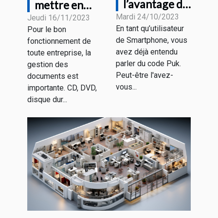
l’avantage du
mettre en
code Puk et
Mardi 24/10/2023
place un
Jeudi 16/11/2023
En tant qu’utilisateur
Pour le bon
où le trouver
meilleur
de Smartphone, vous
fonctionnement de
?
système
avez déjà entendu
toute entreprise, la
d'archivage
parler du code Puk.
gestion des
électronique ?
Peut-être l'avez-
documents est
vous...
importante. CD, DVD,
disque dur...