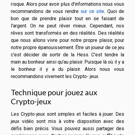
risque. Alors pour avoir plus d'informations nous vous
recommandons de vous rendre
sur ce site
. Quoi de
bon que de prendre plaisir tout en se faisant de
l'argent. On ne peut rêver mieux. Cependant, nos
rêves sont transformés en des réalités. Des réalités
que nous allons vivre pour notre propre plaisir, pour
notre propre épanouissement. Être un joueur de ce jeu
c'est décider de sortir de la Hess. C'est tendre la
main au bonheur ainsi qu'au plaisir. Puisque là où il y a
le bonheur il y a du plaisir. Alors nous vous
recommandons vivement les Crypto- jeux.
Technique pour jouez aux
Crypto-jeux
Les Crypto-jeux sont simples et faciles à jouer. Des
jeux vidéo sont mis à votre disposition avec des
défis bien précis. Vous pouvez aussi partager des