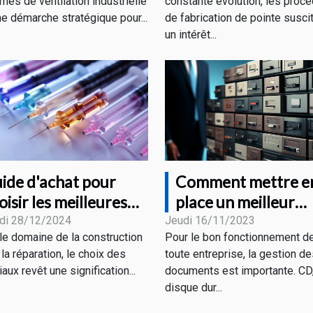
mes de ventilation industrielle
constante évolution, les proc
ne démarche stratégique pour...
de fabrication de pointe susci
un intérêt...
Comment mettre e
ide d'achat pour
place un meilleur
oisir les meilleures
système d'archivag
guilles en fibre de
Jeudi 16/11/2023
di 28/12/2024
Pour le bon fonctionnement d
le domaine de la construction
électronique ?
rre et recharges
toute entreprise, la gestion d
la réparation, le choix des
documents est importante. CD
aux revêt une signification...
disque dur...