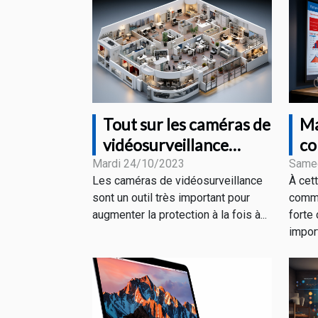
Tout sur les caméras de
Ma
vidéosurveillance
co
connectées
vi
Mardi 24/10/2023
Same
Les caméras de vidéosurveillance
À cet
di
sont un outil très important pour
comme
augmenter la protection à la fois à...
forte 
import