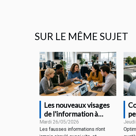
SUR LE MÊME SUJET
Les nouveaux visages
Co
de l'information à
pe
l'heure des fake news
sy
Mardi 26/05/2026
Jeudi
Les fausses informations n’ont
Optim
in