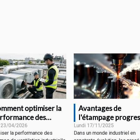
mment optimiser la
Avantages de
rformance des
l'étampage progres
stèmes de ventilation
pour divers secteur
 23/04/2026
Lundi 17/11/2025
iser la performance des
Dans un monde industriel en
dustrielle ?
industriels