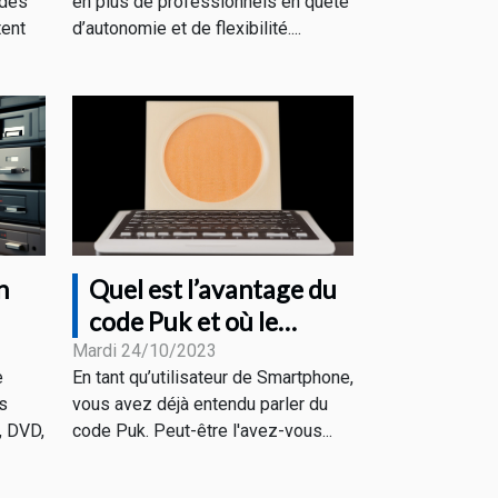
édés
en plus de professionnels en quête
tent
d’autonomie et de flexibilité....
n
Quel est l’avantage du
code Puk et où le
e
trouver ?
Mardi 24/10/2023
e
En tant qu’utilisateur de Smartphone,
es
vous avez déjà entendu parler du
, DVD,
code Puk. Peut-être l'avez-vous...