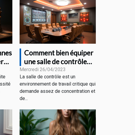
nnes
Comment bien équiper
er
une salle de contrôle
e ?
pour un bon
Mercredi 26/04/2023
ite
La salle de contrôle est un
rendement ?
ssité
environnement de travail critique qui
s
demande assez de concentration et
de...