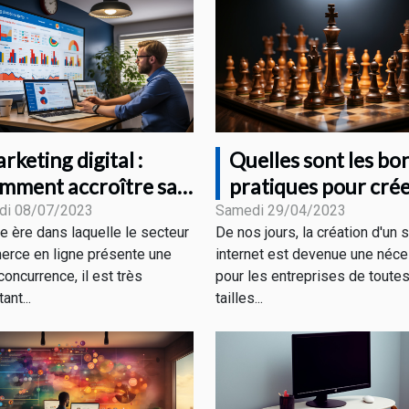
rketing digital :
Quelles sont les bo
mment accroître sa
pratiques pour cré
sibilité grâce aux
un site web rentabl
di 08/07/2023
Samedi 29/04/2023
te ère dans laquelle le secteur
De nos jours, la création d'un s
fférentes stratégies ?
rce en ligne présente une
internet est devenue une néce
concurrence, il est très
pour les entreprises de toute
ant...
tailles...