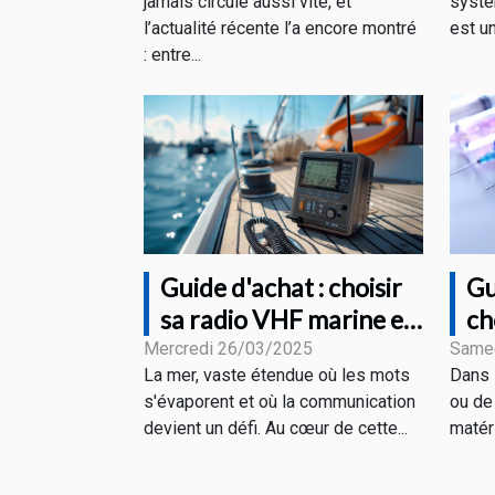
jamais circulé aussi vite, et
systè
l’actualité récente l’a encore montré
est u
: entre...
Guide d'achat : choisir
Gu
sa radio VHF marine en
ch
fonction de ses besoins
ai
Mercredi 26/03/2025
Same
La mer, vaste étendue où les mots
Dans 
ve
s'évaporent et où la communication
ou de 
devient un défi. Au cœur de cette...
matéri