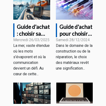
Guide d'achat
Guide d'achat
: choisir sa
pour choisir
radio VHF
les meilleures
Mercredi 26/03/2025
Samedi 28/12/2024
La mer, vaste étendue
Dans le domaine de la
marine en
aiguilles en
où les mots
construction ou de la
fonction de
fibre de verre
s'évaporent et où la
réparation, le choix
ses besoins
et recharges
communication
des matériaux revêt
devient un défi. Au
une signification...
cœur de cette...