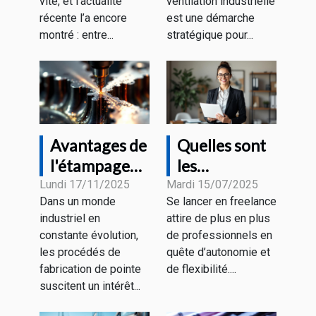
vite, et l’actualité
ventilation industrielle
récente l’a encore
est une démarche
montré : entre...
stratégique pour...
Avantages de
Quelles sont
l'étampage
les
progressif
démarches
Lundi 17/11/2025
Mardi 15/07/2025
Dans un monde
Se lancer en freelance
pour divers
pour devenir
industriel en
attire de plus en plus
secteurs
freelance en
constante évolution,
de professionnels en
industriels
portage
les procédés de
quête d’autonomie et
salarial ?
fabrication de pointe
de flexibilité....
suscitent un intérêt...