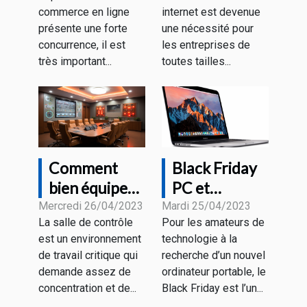
visibilité
site web
commerce en ligne
internet est devenue
grâce aux
rentable ?
présente une forte
une nécessité pour
différentes
concurrence, il est
les entreprises de
stratégies ?
très important...
toutes tailles...
Comment
Black Friday
bien équiper
PC et
une salle de
MacBook : à
Mercredi 26/04/2023
Mardi 25/04/2023
La salle de contrôle
Pour les amateurs de
contrôle pour
quoi
est un environnement
technologie à la
un bon
s’attendre
de travail critique qui
recherche d’un nouvel
rendement ?
comme
demande assez de
ordinateur portable, le
promotions ?
concentration et de...
Black Friday est l’un...