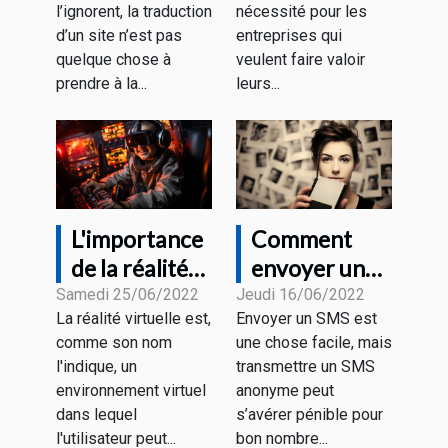
l’ignorent, la traduction
nécessité pour les
choix
d’un site n’est pas
entreprises qui
quelque chose à
veulent faire valoir
prendre à la...
leurs...
L'importance
Comment
de la réalité
envoyer un
virtuelle
SMS
Samedi 25/06/2022
Jeudi 16/06/2022
La réalité virtuelle est,
Envoyer un SMS est
anonyme
comme son nom
une chose facile, mais
gratuitement
l'indique, un
transmettre un SMS
?
environnement virtuel
anonyme peut
dans lequel
s’avérer pénible pour
l'utilisateur peut...
bon nombre...