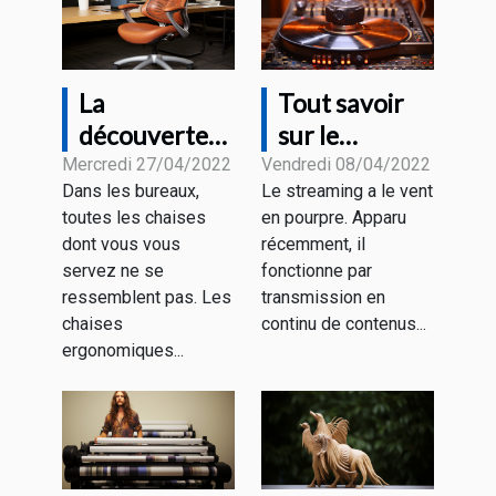
La
Tout savoir
découverte
sur le
de la chaise
streaming
Mercredi 27/04/2022
Vendredi 08/04/2022
Dans les bureaux,
Le streaming a le vent
de bureau
toutes les chaises
en pourpre. Apparu
ergonomique
dont vous vous
récemment, il
servez ne se
fonctionne par
ressemblent pas. Les
transmission en
chaises
continu de contenus...
ergonomiques...