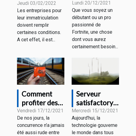
choix de
juridiquement
Lundi 20/12/2021
Jeudi 03/02/2022
Que vous soyez un
Les entreprises pour
souris gamer
de l’existence
débutant ou un pro
leur immatriculation
pour Fortnite
de votre
passionné de
doivent remplir
?
entreprise ?
Fortnite, une chose
certaines conditions.
dont vous aurez
A cet effet, il est...
certainement besoin...
Comment
Serveur
profiter des
satisfactory :
forfaits
Que retenir ?
Vendredi 17/12/2021
Mercredi 15/12/2021
De nos jours, la
Aujourd’hui, la
mobiles sans
concurrence n’a jamais
technologie gouverne
engagement
été aussi rude entre
le monde dans tous