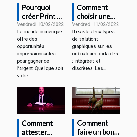
Pourquoi
Comment
créer Print on
choisir une
Demand et
carte
Vendredi 18/02/2022
Vendredi 11/02/2022
Le monde numérique
Il existe deux types
Comment ça
graphique
offre des
de solutions
fonctionne?
pour un
opportunités
graphiques sur les
ordinateur
impressionnantes
ordinateurs portables
portatif ?
pour gagner de
: intégrées et
l’argent. Quel que soit
discrètes. Les...
votre...
Comment
Comment
faire un bon
attester