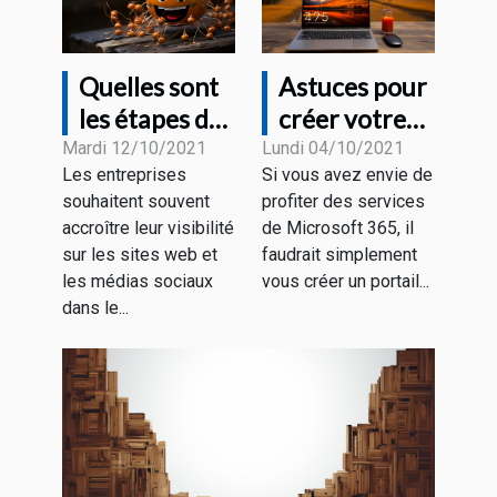
Quelles sont
Astuces pour
les étapes de
créer votre
la création
compte office
Mardi 12/10/2021
Lundi 04/10/2021
Les entreprises
Si vous avez envie de
d'un chatbot
Microsoft
souhaitent souvent
profiter des services
?
365
accroître leur visibilité
de Microsoft 365, il
gratuitement
sur les sites web et
faudrait simplement
les médias sociaux
vous créer un portail...
dans le...