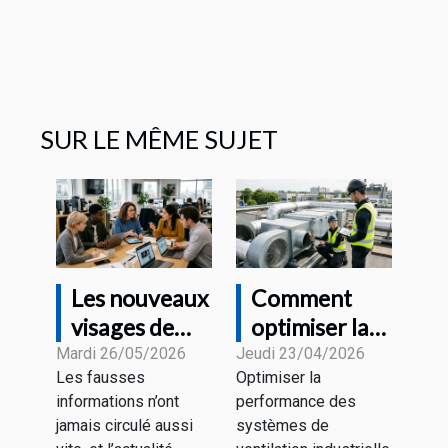
SUR LE MÊME SUJET
Les nouveaux
Comment
visages de
optimiser la
l'information
performance
Mardi 26/05/2026
Jeudi 23/04/2026
Les fausses
Optimiser la
à l'heure des
des systèmes
informations n’ont
performance des
fake news
de ventilation
jamais circulé aussi
systèmes de
industrielle ?