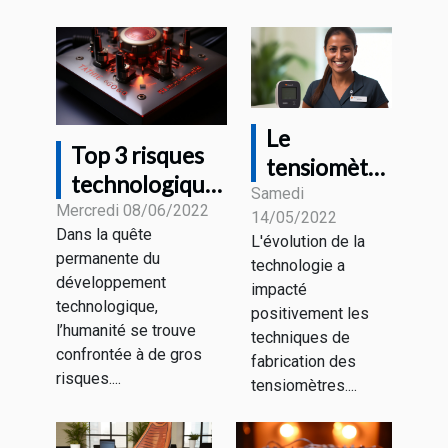
Le
Top 3 risques
tensiomètre
technologiques
connecté :
Samedi
majeurs
Mercredi 08/06/2022
14/05/2022
De quoi
Dans la quête
L'évolution de la
s’agit-il ?
permanente du
technologie a
développement
impacté
technologique,
positivement les
l’humanité se trouve
techniques de
confrontée à de gros
fabrication des
risques....
tensiomètres....