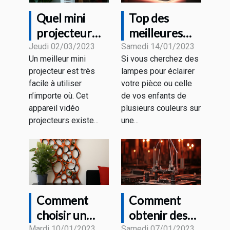
Quel mini
Top des
projecteur
meilleures
faut-il choisir
collections de
Jeudi 02/03/2023
Samedi 14/01/2023
Un meilleur mini
Si vous cherchez des
en 2023 ?
CHAMBRE
projecteur est très
lampes pour éclairer
AESTHETIC
facile à utiliser
votre pièce ou celle
LED du
n’importe où. Cet
de vos enfants de
moment
appareil vidéo
plusieurs couleurs sur
projecteurs existe...
une...
Comment
Comment
choisir un
obtenir des
Mardi 10/01/2023
Samedi 07/01/2023