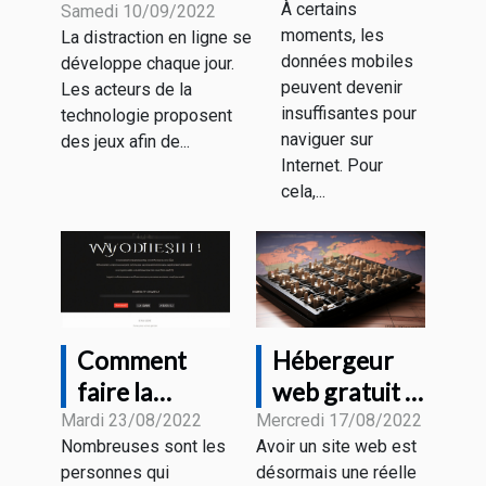
À certains
fonctionnement
Samedi 10/09/2022
sur un Wi-
moments, les
La distraction en ligne se
Fi public ?
données mobiles
développe chaque jour.
peuvent devenir
Les acteurs de la
insuffisantes pour
technologie proposent
naviguer sur
des jeux afin de...
Internet. Pour
cela,...
Comment
Hébergeur
faire la
web gratuit :
traduction de
quelques
Mardi 23/08/2022
Mercredi 17/08/2022
Nombreuses sont les
Avoir un site web est
son site
critères pour
personnes qui
désormais une réelle
internet ?
faire un bon