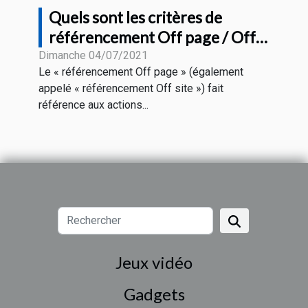
Quels sont les critères de
référencement Off page / Off
site pour le SEO
Dimanche 04/07/2021
Le « référencement Off page » (également
appelé « référencement Off site ») fait
référence aux actions...
Jeux vidéo
Gadgets