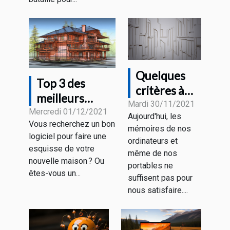
Quelques
Top 3 des
critères à
meilleurs
considérer
Mardi 30/11/2021
logiciels
Mercredi 01/12/2021
Aujourd'hui, les
pour choisir
Vous recherchez un bon
d’architectures
mémoires de nos
un disque
logiciel pour faire une
ordinateurs et
dur
esquisse de votre
même de nos
nouvelle maison ? Ou
portables ne
êtes-vous un...
suffisent pas pour
nous satisfaire....