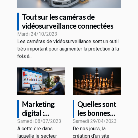
Tout sur les caméras de
vidéosurveillance connectées
Mardi 24/10/2023
Les caméras de vidéosurveillance sont un outil
très important pour augmenter la protection à la
fois à...
Marketing
Quelles sont
digital :
les bonnes
comment
pratiques
Samedi 08/07/2023
Samedi 29/04/2023
À cette ère dans
De nos jours, la
accroître sa
pour créer un
laquelle le secteur
création d'un site