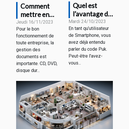
Quel est
Comment
l’avantage du
mettre en
code Puk et
Mardi 24/10/2023
place un
Jeudi 16/11/2023
En tant qu’utilisateur
Pour le bon
où le trouver
meilleur
de Smartphone, vous
fonctionnement de
?
système
avez déjà entendu
toute entreprise, la
d'archivage
parler du code Puk.
gestion des
électronique ?
Peut-être l'avez-
documents est
vous...
importante. CD, DVD,
disque dur...