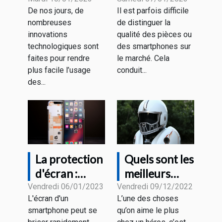
support
pièces ou des
De nos jours, de
Il est parfois difficile
tablette
smartphones
nombreuses
de distinguer la
design ?
de qualité ?
innovations
qualité des pièces ou
technologiques sont
des smartphones sur
faites pour rendre
le marché. Cela
plus facile l’usage
conduit...
des...
La protection
Quels sont les
d'écran :
meilleurs
vaut-elle la
casques Iron
Vendredi 06/01/2023
Vendredi 09/12/2022
L'écran d'un
L’une des choses
peine d'être
Man ?
smartphone peut se
qu’on aime le plus
achetée ?