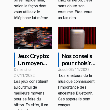
briser rapidement,
chez un héros, c’est
selon la façon dont
sans doute son
vous utilisez le
costume. Êtes-vous
téléphone lui-même....
un fan des...
Jeux Crypto:
Nos conseils
Un moyen
pour choisir
pour se faire
une bonne
Dimanche
Jeudi 03/11/2022
27/11/2022
Les amateurs de la
de l'argent.
enceinte
Les jeux constituent
musique connaissent
Bluetooth
aujourd'hui de
l’importance des
meilleurs moyens
enceintes Bluetooth.
pour se faire du
Ces appareils sont
bifton. En effet, il en
conçus...