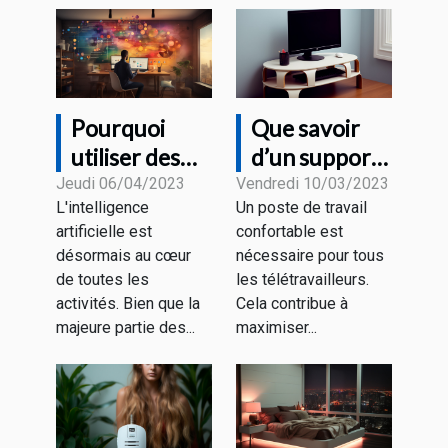
Pourquoi
Que savoir
utiliser des
d’un support
outils de
pour un écran
Jeudi 06/04/2023
Vendredi 10/03/2023
L'intelligence
Un poste de travail
rédaction IA ?
PC ?
artificielle est
confortable est
désormais au cœur
nécessaire pour tous
de toutes les
les télétravailleurs.
activités. Bien que la
Cela contribue à
majeure partie des...
maximiser...