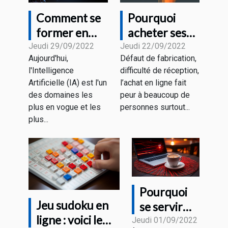
Comment se
Pourquoi
former en
acheter ses
Intelligence
appareils
Jeudi 29/09/2022
Jeudi 22/09/2022
Aujourd'hui,
Défaut de fabrication,
Artificielle ?
auprès du
l'Intelligence
difficulté de réception,
Magasin HD
Artificielle (IA) est l'un
l’achat en ligne fait
PROTECH ?
des domaines les
peur à beaucoup de
plus en vogue et les
personnes surtout...
plus...
Pourquoi
Jeu sudoku en
se servir
ligne : voici le
d'un VPN
Jeudi 01/09/2022