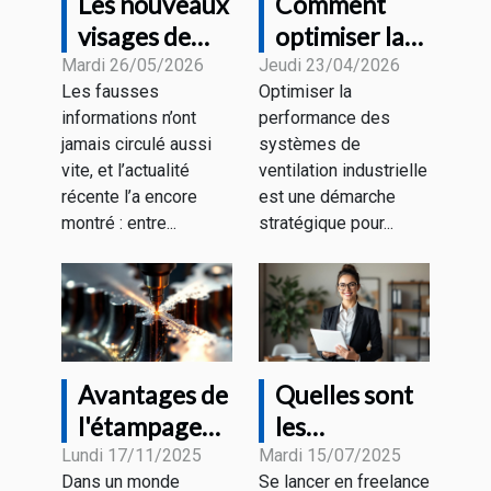
Les nouveaux
Comment
visages de
optimiser la
l'information
performance
Mardi 26/05/2026
Jeudi 23/04/2026
Les fausses
Optimiser la
à l'heure des
des systèmes
informations n’ont
performance des
fake news
de ventilation
jamais circulé aussi
systèmes de
industrielle ?
vite, et l’actualité
ventilation industrielle
récente l’a encore
est une démarche
montré : entre...
stratégique pour...
Avantages de
Quelles sont
l'étampage
les
progressif
démarches
Lundi 17/11/2025
Mardi 15/07/2025
Dans un monde
Se lancer en freelance
pour divers
pour devenir