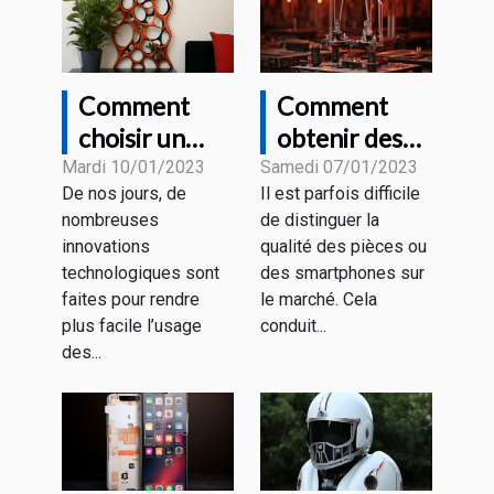
Comment
Comment
choisir un
obtenir des
support
pièces ou des
Mardi 10/01/2023
Samedi 07/01/2023
De nos jours, de
Il est parfois difficile
tablette
smartphones
nombreuses
de distinguer la
design ?
de qualité ?
innovations
qualité des pièces ou
technologiques sont
des smartphones sur
faites pour rendre
le marché. Cela
plus facile l’usage
conduit...
des...