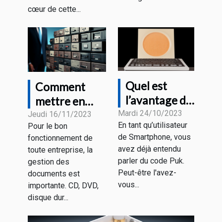
cœur de cette...
Quel est
Comment
l’avantage du
mettre en
code Puk et
Mardi 24/10/2023
place un
Jeudi 16/11/2023
En tant qu’utilisateur
Pour le bon
où le trouver
meilleur
de Smartphone, vous
fonctionnement de
?
système
avez déjà entendu
toute entreprise, la
d'archivage
parler du code Puk.
gestion des
électronique ?
Peut-être l'avez-
documents est
vous...
importante. CD, DVD,
disque dur...