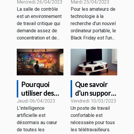
une salle de
MacBook : à
Mercredi 26/04/2023
Mardi 25/04/2023
La salle de contrôle
Pour les amateurs de
contrôle pour
quoi
est un environnement
technologie à la
un bon
s’attendre
de travail critique qui
recherche d’un nouvel
rendement ?
comme
demande assez de
ordinateur portable, le
promotions ?
concentration et de...
Black Friday est l’un...
Pourquoi
Que savoir
utiliser des
d’un support
outils de
pour un écran
Jeudi 06/04/2023
Vendredi 10/03/2023
L'intelligence
Un poste de travail
rédaction IA ?
PC ?
artificielle est
confortable est
désormais au cœur
nécessaire pour tous
de toutes les
les télétravailleurs.