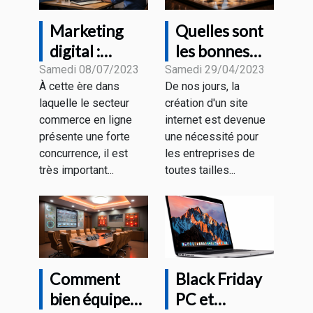
Marketing
Quelles sont
digital :
les bonnes
comment
pratiques
Samedi 08/07/2023
Samedi 29/04/2023
À cette ère dans
De nos jours, la
accroître sa
pour créer un
laquelle le secteur
création d'un site
visibilité
site web
commerce en ligne
internet est devenue
grâce aux
rentable ?
présente une forte
une nécessité pour
différentes
concurrence, il est
les entreprises de
stratégies ?
très important...
toutes tailles...
Comment
Black Friday
bien équiper
PC et