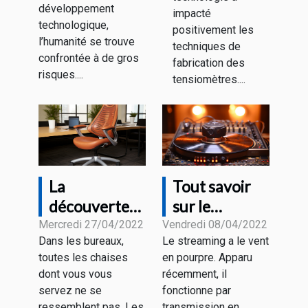
développement
impacté
technologique,
positivement les
l’humanité se trouve
techniques de
confrontée à de gros
fabrication des
risques....
tensiomètres....
La
Tout savoir
découverte
sur le
de la chaise
streaming
Mercredi 27/04/2022
Vendredi 08/04/2022
Dans les bureaux,
Le streaming a le vent
de bureau
toutes les chaises
en pourpre. Apparu
ergonomique
dont vous vous
récemment, il
servez ne se
fonctionne par
ressemblent pas. Les
transmission en