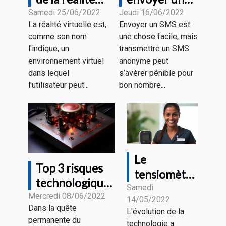
virtuelle
SMS
Samedi 25/06/2022
Jeudi 16/06/2022
La réalité virtuelle est,
Envoyer un SMS est
anonyme
comme son nom
une chose facile, mais
gratuitement
l'indique, un
transmettre un SMS
?
environnement virtuel
anonyme peut
dans lequel
s’avérer pénible pour
l'utilisateur peut...
bon nombre...
Le
Top 3 risques
tensiomètre
technologiques
connecté :
Samedi
majeurs
Mercredi 08/06/2022
14/05/2022
De quoi
Dans la quête
L'évolution de la
s’agit-il ?
permanente du
technologie a