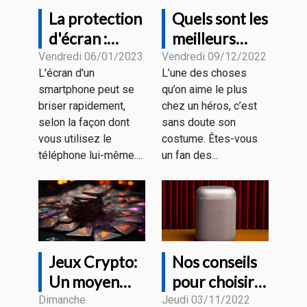
La protection
Quels sont les
d'écran :
meilleurs
vaut-elle la
casques Iron
Vendredi 06/01/2023
Vendredi 09/12/2022
L'écran d'un
L’une des choses
peine d'être
Man ?
smartphone peut se
qu’on aime le plus
achetée ?
briser rapidement,
chez un héros, c’est
selon la façon dont
sans doute son
vous utilisez le
costume. Êtes-vous
téléphone lui-même....
un fan des...
Jeux Crypto:
Nos conseils
Un moyen
pour choisir
pour se faire
une bonne
Dimanche
Jeudi 03/11/2022