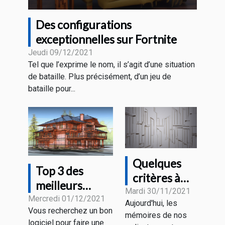
Des configurations
exceptionnelles sur Fortnite
Jeudi 09/12/2021
Tel que l’exprime le nom, il s’agit d’une situation
de bataille. Plus précisément, d’un jeu de
bataille pour...
Quelques
Top 3 des
critères à
meilleurs
considérer
Mardi 30/11/2021
logiciels
Mercredi 01/12/2021
Aujourd'hui, les
pour choisir
Vous recherchez un bon
d’architectures
mémoires de nos
un disque
logiciel pour faire une