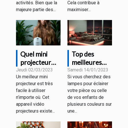
activités. Bien que la
Cela contribue à
majeure partie des...
maximiser...
Quel mini
Top des
projecteur
meilleures
faut-il choisir
collections de
Jeudi 02/03/2023
Samedi 14/01/2023
Un meilleur mini
Si vous cherchez des
en 2023 ?
CHAMBRE
projecteur est très
lampes pour éclairer
AESTHETIC
facile à utiliser
votre pièce ou celle
LED du
n’importe où. Cet
de vos enfants de
moment
appareil vidéo
plusieurs couleurs sur
projecteurs existe...
une...