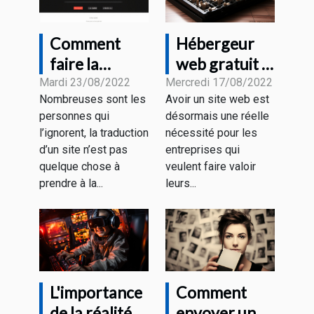
Comment
Hébergeur
faire la
web gratuit :
traduction de
quelques
Mardi 23/08/2022
Mercredi 17/08/2022
Nombreuses sont les
Avoir un site web est
son site
critères pour
personnes qui
désormais une réelle
internet ?
faire un bon
l’ignorent, la traduction
nécessité pour les
choix
d’un site n’est pas
entreprises qui
quelque chose à
veulent faire valoir
prendre à la...
leurs...
L'importance
Comment
de la réalité
envoyer un