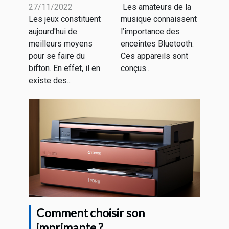
27/11/2022
Les amateurs de la
de l'argent.
enceinte
Les jeux constituent
musique connaissent
Bluetooth
aujourd'hui de
l’importance des
meilleurs moyens
enceintes Bluetooth.
pour se faire du
Ces appareils sont
bifton. En effet, il en
conçus...
existe des...
Comment choisir son
imprimante ?