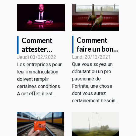
Comment
Comment
faire un bon
attester
choix de
juridiquement
Lundi 20/12/2021
Jeudi 03/02/2022
Que vous soyez un
Les entreprises pour
souris gamer
de l’existence
débutant ou un pro
leur immatriculation
pour Fortnite
de votre
passionné de
doivent remplir
?
entreprise ?
Fortnite, une chose
certaines conditions.
dont vous aurez
A cet effet, il est...
certainement besoin...