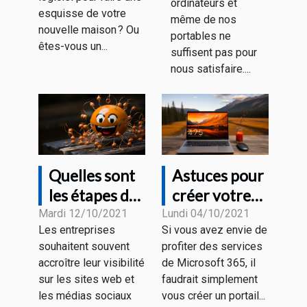
ordinateurs et
dur
esquisse de votre
même de nos
nouvelle maison ? Ou
portables ne
êtes-vous un...
suffisent pas pour
nous satisfaire....
Quelles sont
Astuces pour
les étapes de
créer votre
la création
compte office
Mardi 12/10/2021
Lundi 04/10/2021
Les entreprises
Si vous avez envie de
d'un chatbot
Microsoft
souhaitent souvent
profiter des services
?
365
accroître leur visibilité
de Microsoft 365, il
gratuitement
sur les sites web et
faudrait simplement
les médias sociaux
vous créer un portail...