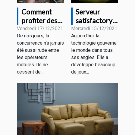
Comment
Serveur
profiter des
satisfactory :
forfaits
Que retenir ?
Vendredi 17/12/2021
Mercredi 15/12/2021
De nos jours, la
Aujourd’hui, la
mobiles sans
concurrence n’a jamais
technologie gouverne
engagement
été aussi rude entre
le monde dans tous
?
les opérateurs
ses angles. Elle a
mobiles. Ils ne
développé beaucoup
cessent de...
de jeux...