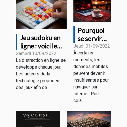
Pourquoi
Jeu sudoku en
se servir
ligne : voici le
d'un VPN
Jeudi 01/09/2022
À certains
fonctionnement
Samedi 10/09/2022
sur un Wi-
moments, les
La distraction en ligne se
Fi public ?
données mobiles
développe chaque jour.
peuvent devenir
Les acteurs de la
insuffisantes pour
technologie proposent
naviguer sur
des jeux afin de...
Internet. Pour
cela,...