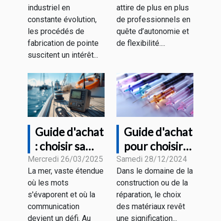
industriel en
attire de plus en plus
secteurs
freelance en
constante évolution,
de professionnels en
industriels
portage
les procédés de
quête d’autonomie et
salarial ?
fabrication de pointe
de flexibilité....
suscitent un intérêt...
Guide d'achat
Guide d'achat
: choisir sa
pour choisir
radio VHF
les meilleures
Mercredi 26/03/2025
Samedi 28/12/2024
La mer, vaste étendue
Dans le domaine de la
marine en
aiguilles en
où les mots
construction ou de la
fonction de
fibre de verre
s'évaporent et où la
réparation, le choix
ses besoins
et recharges
communication
des matériaux revêt
devient un défi. Au
une signification...