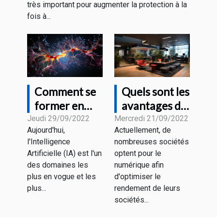
très important pour augmenter la protection à la
fois à...
Comment se
Quels sont les
former en
avantages du
Intelligence
marketing
Jeudi 29/09/2022
Mercredi 21/09/2022
Aujourd'hui,
Actuellement, de
Artificielle ?
digital ?
l'Intelligence
nombreuses sociétés
Artificielle (IA) est l'un
optent pour le
des domaines les
numérique afin
plus en vogue et les
d'optimiser le
plus...
rendement de leurs
sociétés...