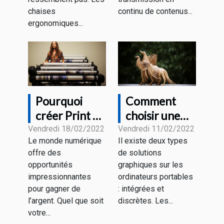
chaises
continu de contenus...
ergonomiques...
Pourquoi
Comment
créer Print on
choisir une
Demand et
carte
Vendredi 18/02/2022
Vendredi 11/02/2022
Le monde numérique
Il existe deux types
Comment ça
graphique
offre des
de solutions
fonctionne?
pour un
opportunités
graphiques sur les
ordinateur
impressionnantes
ordinateurs portables
portatif ?
pour gagner de
: intégrées et
l’argent. Quel que soit
discrètes. Les...
votre...