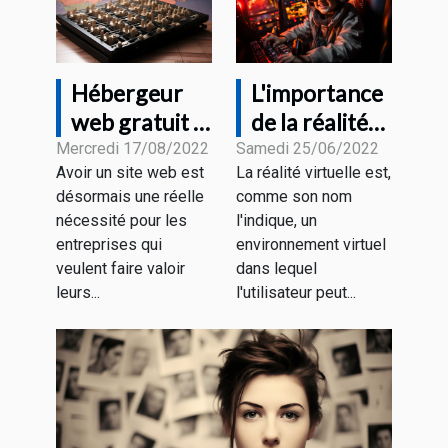
Hébergeur
L'importance
web gratuit :
de la réalité
quelques
virtuelle
Mercredi 17/08/2022
Samedi 25/06/2022
Avoir un site web est
La réalité virtuelle est,
critères pour
désormais une réelle
comme son nom
faire un bon
nécessité pour les
l'indique, un
choix
entreprises qui
environnement virtuel
veulent faire valoir
dans lequel
leurs...
l'utilisateur peut...