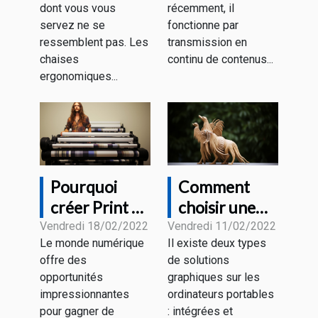
ergonomique
dont vous vous
récemment, il
servez ne se
fonctionne par
ressemblent pas. Les
transmission en
chaises
continu de contenus...
ergonomiques...
Pourquoi
Comment
créer Print on
choisir une
Demand et
carte
Vendredi 18/02/2022
Vendredi 11/02/2022
Le monde numérique
Il existe deux types
Comment ça
graphique
offre des
de solutions
fonctionne?
pour un
opportunités
graphiques sur les
ordinateur
impressionnantes
ordinateurs portables
portatif ?
pour gagner de
: intégrées et