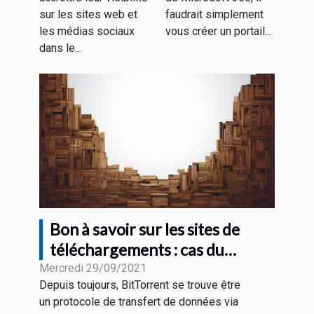
gratuitement
sur les sites web et
faudrait simplement
les médias sociaux
vous créer un portail...
dans le...
Bon à savoir sur les sites de
téléchargements : cas du
BitTorrent
Mercredi 29/09/2021
Depuis toujours, BitTorrent se trouve être
un protocole de transfert de données via