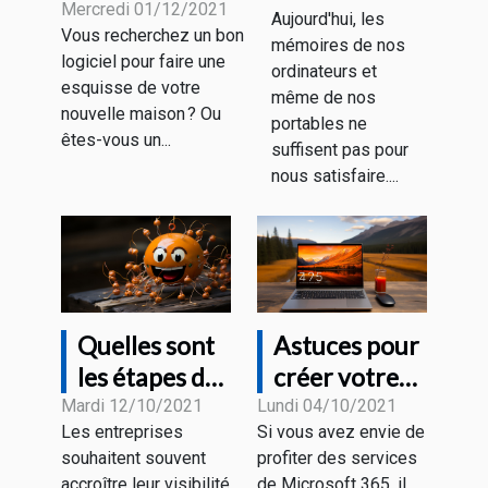
logiciels
Mercredi 01/12/2021
Aujourd'hui, les
pour choisir
Vous recherchez un bon
d’architectures
mémoires de nos
un disque
logiciel pour faire une
ordinateurs et
dur
esquisse de votre
même de nos
nouvelle maison ? Ou
portables ne
êtes-vous un...
suffisent pas pour
nous satisfaire....
Quelles sont
Astuces pour
les étapes de
créer votre
la création
compte office
Mardi 12/10/2021
Lundi 04/10/2021
Les entreprises
Si vous avez envie de
d'un chatbot
Microsoft
souhaitent souvent
profiter des services
?
365
accroître leur visibilité
de Microsoft 365, il