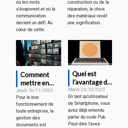
où les mots
construction ou de la
fonction de
fibre de verre
s'évaporent et où la
réparation, le choix
ses besoins
et recharges
communication
des matériaux revêt
devient un défi. Au
une signification...
cœur de cette...
Quel est
Comment
l’avantage du
mettre en
code Puk et
Mardi 24/10/2023
place un
Jeudi 16/11/2023
En tant qu’utilisateur
Pour le bon
où le trouver
meilleur
de Smartphone, vous
fonctionnement de
?
système
avez déjà entendu
toute entreprise, la
d'archivage
parler du code Puk.
gestion des
électronique ?
Peut-être l'avez-
documents est