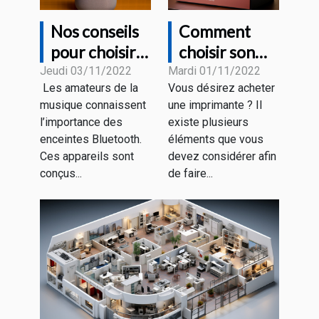
Nos conseils
Comment
pour choisir
choisir son
une bonne
imprimante ?
Jeudi 03/11/2022
Mardi 01/11/2022
Les amateurs de la
Vous désirez acheter
enceinte
musique connaissent
une imprimante ? Il
Bluetooth
l’importance des
existe plusieurs
enceintes Bluetooth.
éléments que vous
Ces appareils sont
devez considérer afin
conçus...
de faire...