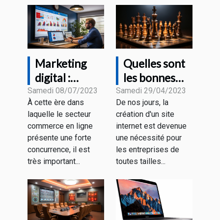
Marketing
Quelles sont
digital :
les bonnes
comment
pratiques
Samedi 08/07/2023
Samedi 29/04/2023
À cette ère dans
De nos jours, la
accroître sa
pour créer un
laquelle le secteur
création d'un site
visibilité
site web
commerce en ligne
internet est devenue
grâce aux
rentable ?
présente une forte
une nécessité pour
différentes
concurrence, il est
les entreprises de
stratégies ?
très important...
toutes tailles...