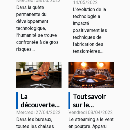
majeurs
Mercredi 08/06/2022
14/05/2022
De quoi
Dans la quête
L'évolution de la
s’agit-il ?
permanente du
technologie a
développement
impacté
technologique,
positivement les
l’humanité se trouve
techniques de
confrontée à de gros
fabrication des
risques....
tensiomètres....
La
Tout savoir
découverte
sur le
de la chaise
streaming
Mercredi 27/04/2022
Vendredi 08/04/2022
Dans les bureaux,
Le streaming a le vent
de bureau
toutes les chaises
en pourpre. Apparu