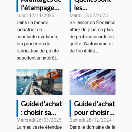
l'étampage
les
progressif
démarches
Lundi 17/11/2025
Mardi 15/07/2025
Dans un monde
Se lancer en freelance
pour divers
pour devenir
industriel en
attire de plus en plus
secteurs
freelance en
constante évolution,
de professionnels en
industriels
portage
les procédés de
quête d’autonomie et
salarial ?
fabrication de pointe
de flexibilité....
suscitent un intérêt...
Guide d'achat
Guide d'achat
: choisir sa
pour choisir
radio VHF
les meilleures
Mercredi 26/03/2025
Samedi 28/12/2024
La mer, vaste étendue
Dans le domaine de la
marine en
aiguilles en