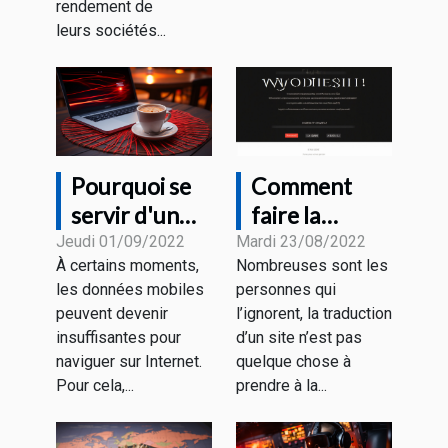
rendement de
leurs sociétés...
Pourquoi se
Comment
servir d'un
faire la
VPN sur un
traduction de
Jeudi 01/09/2022
Mardi 23/08/2022
À certains moments,
Nombreuses sont les
Wi-Fi public ?
son site
les données mobiles
personnes qui
internet ?
peuvent devenir
l’ignorent, la traduction
insuffisantes pour
d’un site n’est pas
naviguer sur Internet.
quelque chose à
Pour cela,...
prendre à la...