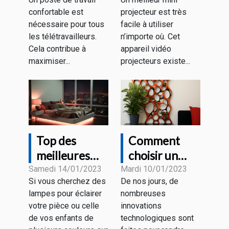
PC ?
en 2023 ?
confortable est
projecteur est très
nécessaire pour tous
facile à utiliser
les télétravailleurs.
n’importe où. Cet
Cela contribue à
appareil vidéo
maximiser...
projecteurs existe...
Top des
Comment
meilleures
choisir un
collections de
support
Samedi 14/01/2023
Mardi 10/01/2023
Si vous cherchez des
De nos jours, de
CHAMBRE
tablette
lampes pour éclairer
nombreuses
AESTHETIC
design ?
votre pièce ou celle
innovations
LED du
de vos enfants de
technologiques sont