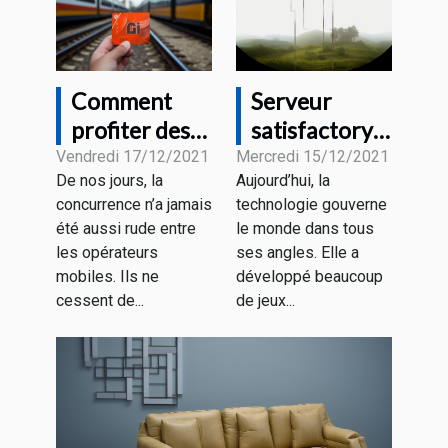
Comment
Serveur
profiter des
satisfactory :
forfaits
Que retenir ?
Vendredi 17/12/2021
Mercredi 15/12/2021
De nos jours, la
Aujourd’hui, la
mobiles sans
concurrence n’a jamais
technologie gouverne
engagement
été aussi rude entre
le monde dans tous
?
les opérateurs
ses angles. Elle a
mobiles. Ils ne
développé beaucoup
cessent de...
de jeux...