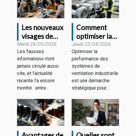
Les nouveaux
Comment
visages de
optimiser la
l'information
performance
Mardi 26/05/2026
Jeudi 23/04/2026
Les fausses
Optimiser la
à l'heure des
des systèmes
informations n’ont
performance des
fake news
de ventilation
jamais circulé aussi
systèmes de
industrielle ?
vite, et l’actualité
ventilation industrielle
récente l’a encore
est une démarche
montré : entre...
stratégique pour...
Avantages de
Quelles sont