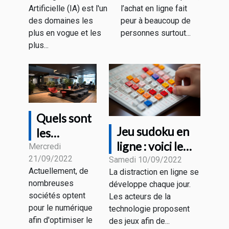
Magasin HD
Artificielle (IA) est l'un
l’achat en ligne fait
PROTECH ?
des domaines les
peur à beaucoup de
plus en vogue et les
personnes surtout...
plus...
Quels sont
Jeu sudoku en
les
ligne : voici le
avantages
Mercredi
21/09/2022
fonctionnement
Samedi 10/09/2022
du
Actuellement, de
La distraction en ligne se
marketing
nombreuses
développe chaque jour.
digital ?
sociétés optent
Les acteurs de la
pour le numérique
technologie proposent
afin d'optimiser le
des jeux afin de...