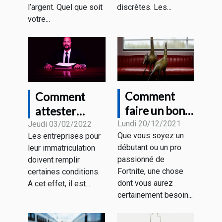
l’argent. Quel que soit
discrètes. Les...
votre...
Comment
Comment
faire un bon
attester
choix de
juridiquement
Lundi 20/12/2021
Jeudi 03/02/2022
Que vous soyez un
Les entreprises pour
souris gamer
de l’existence
débutant ou un pro
leur immatriculation
pour Fortnite
de votre
passionné de
doivent remplir
?
entreprise ?
Fortnite, une chose
certaines conditions.
dont vous aurez
A cet effet, il est...
certainement besoin...