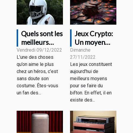
Quels sont les
Jeux Crypto:
meilleurs
Un moyen
casques Iron
pour se faire
Vendredi 09/12/2022
Dimanche
L’une des choses
27/11/2022
Man ?
de l'argent.
qu’on aime le plus
Les jeux constituent
chez un héros, c’est
aujourd'hui de
sans doute son
meilleurs moyens
costume. Êtes-vous
pour se faire du
un fan des...
bifton. En effet, il en
existe des...