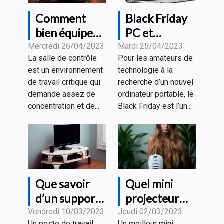
Comment
Black Friday
bien équiper
PC et
une salle de
MacBook : à
Mercredi 26/04/2023
Mardi 25/04/2023
La salle de contrôle
Pour les amateurs de
contrôle pour
quoi
est un environnement
technologie à la
un bon
s’attendre
de travail critique qui
recherche d’un nouvel
rendement ?
comme
demande assez de
ordinateur portable, le
promotions ?
concentration et de...
Black Friday est l’un...
Que savoir
Quel mini
d’un support
projecteur
pour un écran
faut-il choisir
Vendredi 10/03/2023
Jeudi 02/03/2023
Un poste de travail
Un meilleur mini