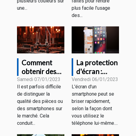
moment
plusieurs couleurs sur
faites pour rendre
une...
plus facile l’usage
des...
Comment
La protection
obtenir des
d'écran :
pièces ou des
vaut-elle la
Samedi 07/01/2023
Vendredi 06/01/2023
Il est parfois difficile
L'écran d'un
smartphones
peine d'être
de distinguer la
smartphone peut se
de qualité ?
achetée ?
qualité des pièces ou
briser rapidement,
des smartphones sur
selon la façon dont
le marché. Cela
vous utilisez le
conduit...
téléphone lui-même....