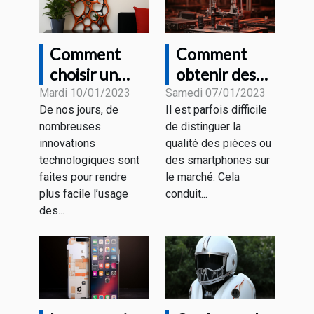
Comment
Comment
choisir un
obtenir des
support
pièces ou des
Mardi 10/01/2023
Samedi 07/01/2023
De nos jours, de
Il est parfois difficile
tablette
smartphones
nombreuses
de distinguer la
design ?
de qualité ?
innovations
qualité des pièces ou
technologiques sont
des smartphones sur
faites pour rendre
le marché. Cela
plus facile l’usage
conduit...
des...