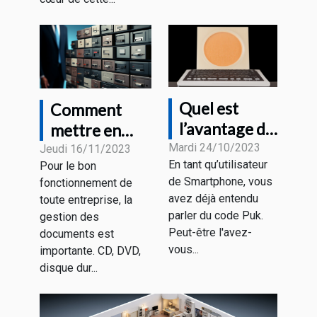
Quel est
Comment
l’avantage du
mettre en
code Puk et
Mardi 24/10/2023
place un
Jeudi 16/11/2023
En tant qu’utilisateur
Pour le bon
où le trouver
meilleur
de Smartphone, vous
fonctionnement de
?
système
avez déjà entendu
toute entreprise, la
d'archivage
parler du code Puk.
gestion des
électronique ?
Peut-être l'avez-
documents est
vous...
importante. CD, DVD,
disque dur...