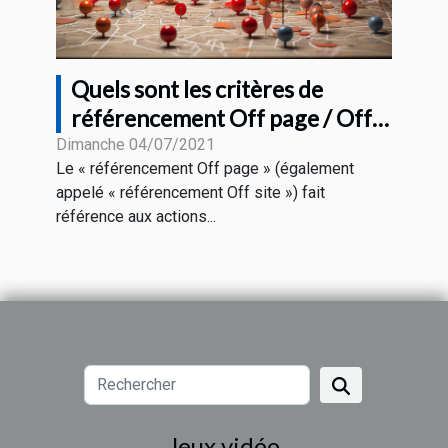
Quels sont les critères de
référencement Off page / Off
site pour le SEO
Dimanche 04/07/2021
Le « référencement Off page » (également
appelé « référencement Off site ») fait
référence aux actions...
Jeux vidéo