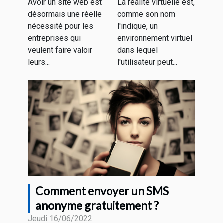
Avoir un site web est
La réalité virtuelle est,
critères pour
désormais une réelle
comme son nom
faire un bon
nécessité pour les
l'indique, un
choix
entreprises qui
environnement virtuel
veulent faire valoir
dans lequel
leurs...
l'utilisateur peut...
Comment envoyer un SMS
anonyme gratuitement ?
Jeudi 16/06/2022