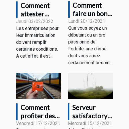
Comment
Comment
faire un bon
attester
choix de
juridiquement
Lundi 20/12/2021
Jeudi 03/02/2022
Que vous soyez un
Les entreprises pour
souris gamer
de l’existence
débutant ou un pro
leur immatriculation
pour Fortnite
de votre
passionné de
doivent remplir
?
entreprise ?
Fortnite, une chose
certaines conditions.
dont vous aurez
A cet effet, il est...
certainement besoin...
Comment
Serveur
profiter des
satisfactory :
forfaits
Que retenir ?
Vendredi 17/12/2021
Mercredi 15/12/2021