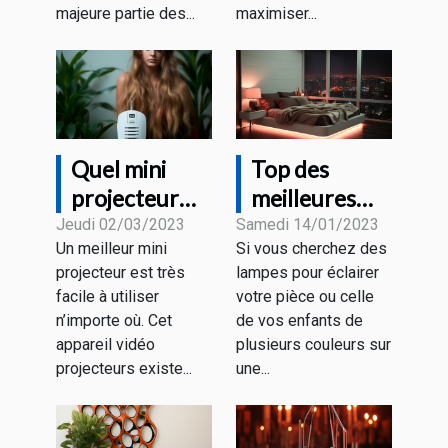
majeure partie des...
maximiser...
Quel mini
Top des
projecteur
meilleures
faut-il choisir
collections de
Jeudi 02/03/2023
Samedi 14/01/2023
Un meilleur mini
Si vous cherchez des
en 2023 ?
CHAMBRE
projecteur est très
lampes pour éclairer
AESTHETIC
facile à utiliser
votre pièce ou celle
LED du
n’importe où. Cet
de vos enfants de
moment
appareil vidéo
plusieurs couleurs sur
projecteurs existe...
une...