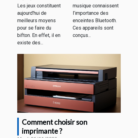
de l'argent.
enceinte
Les jeux constituent
musique connaissent
Bluetooth
aujourd'hui de
l’importance des
meilleurs moyens
enceintes Bluetooth.
pour se faire du
Ces appareils sont
bifton. En effet, il en
conçus...
existe des...
Comment choisir son
imprimante ?