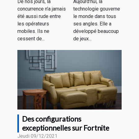
De nos jours, la
Aujourd’hui, la
mobiles sans
concurrence n’a jamais
technologie gouverne
engagement
été aussi rude entre
le monde dans tous
?
les opérateurs
ses angles. Elle a
mobiles. Ils ne
développé beaucoup
cessent de...
de jeux...
Des configurations
exceptionnelles sur Fortnite
Jeudi 09/12/2021