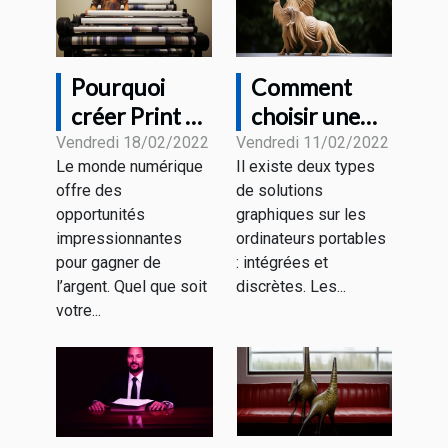
Pourquoi
Comment
créer Print on
choisir une
Demand et
carte
Vendredi 18/02/2022
Vendredi 11/02/2022
Le monde numérique
Il existe deux types
Comment ça
graphique
offre des
de solutions
fonctionne?
pour un
opportunités
graphiques sur les
ordinateur
impressionnantes
ordinateurs portables
portatif ?
pour gagner de
: intégrées et
l’argent. Quel que soit
discrètes. Les...
votre...