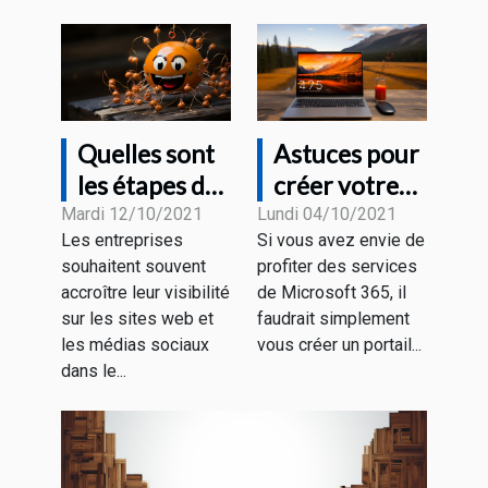
Quelles sont
Astuces pour
les étapes de
créer votre
la création
compte office
Mardi 12/10/2021
Lundi 04/10/2021
Les entreprises
Si vous avez envie de
d'un chatbot
Microsoft
souhaitent souvent
profiter des services
?
365
accroître leur visibilité
de Microsoft 365, il
gratuitement
sur les sites web et
faudrait simplement
les médias sociaux
vous créer un portail...
dans le...