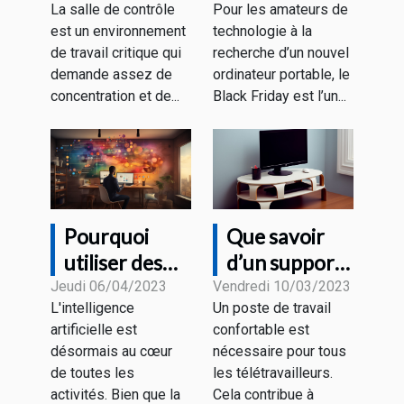
La salle de contrôle
Pour les amateurs de
contrôle pour
quoi
est un environnement
technologie à la
un bon
s’attendre
de travail critique qui
recherche d’un nouvel
rendement ?
comme
demande assez de
ordinateur portable, le
promotions ?
concentration et de...
Black Friday est l’un...
Pourquoi
Que savoir
utiliser des
d’un support
outils de
pour un écran
Jeudi 06/04/2023
Vendredi 10/03/2023
L'intelligence
Un poste de travail
rédaction IA ?
PC ?
artificielle est
confortable est
désormais au cœur
nécessaire pour tous
de toutes les
les télétravailleurs.
activités. Bien que la
Cela contribue à