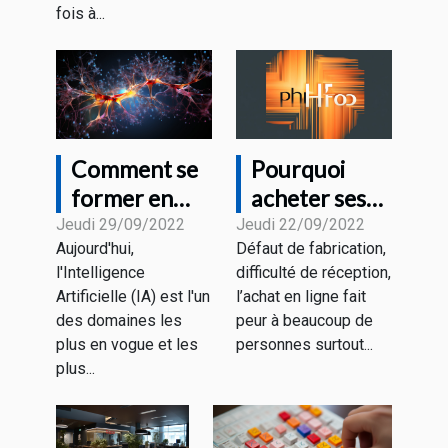
fois à...
Comment se
Pourquoi
former en
acheter ses
Intelligence
appareils
Jeudi 29/09/2022
Jeudi 22/09/2022
Aujourd'hui,
Défaut de fabrication,
Artificielle ?
auprès du
l'Intelligence
difficulté de réception,
Magasin HD
Artificielle (IA) est l'un
l’achat en ligne fait
PROTECH ?
des domaines les
peur à beaucoup de
plus en vogue et les
personnes surtout...
plus...