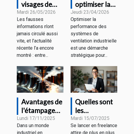
visages de
optimiser la
l'information
performance
Mardi 26/05/2026
Jeudi 23/04/2026
Les fausses
Optimiser la
à l'heure des
des systèmes
informations n’ont
performance des
fake news
de ventilation
jamais circulé aussi
systèmes de
industrielle ?
vite, et l’actualité
ventilation industrielle
récente l’a encore
est une démarche
montré : entre...
stratégique pour...
Avantages de
Quelles sont
l'étampage
les
progressif
démarches
Lundi 17/11/2025
Mardi 15/07/2025
Dans un monde
Se lancer en freelance
pour divers
pour devenir
industriel en
attire de plus en plus