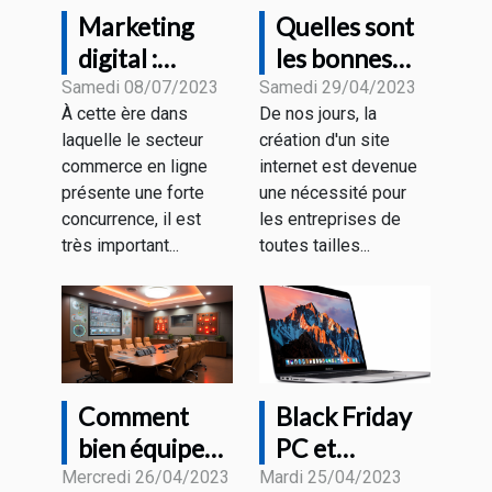
Marketing
Quelles sont
digital :
les bonnes
comment
pratiques
Samedi 08/07/2023
Samedi 29/04/2023
À cette ère dans
De nos jours, la
accroître sa
pour créer un
laquelle le secteur
création d'un site
visibilité
site web
commerce en ligne
internet est devenue
grâce aux
rentable ?
présente une forte
une nécessité pour
différentes
concurrence, il est
les entreprises de
stratégies ?
très important...
toutes tailles...
Comment
Black Friday
bien équiper
PC et
une salle de
MacBook : à
Mercredi 26/04/2023
Mardi 25/04/2023