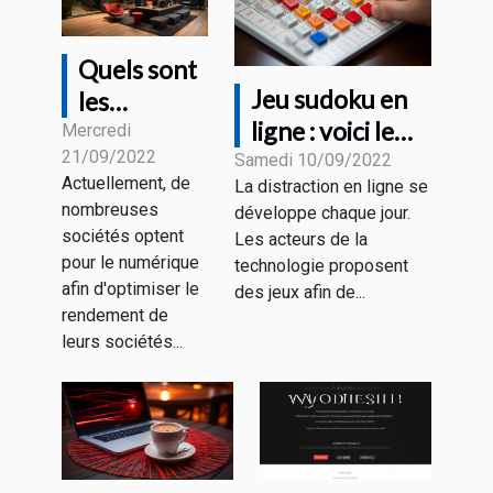
Quels sont
Jeu sudoku en
les
ligne : voici le
avantages
Mercredi
21/09/2022
fonctionnement
Samedi 10/09/2022
du
Actuellement, de
La distraction en ligne se
marketing
nombreuses
développe chaque jour.
digital ?
sociétés optent
Les acteurs de la
pour le numérique
technologie proposent
afin d'optimiser le
des jeux afin de...
rendement de
leurs sociétés...