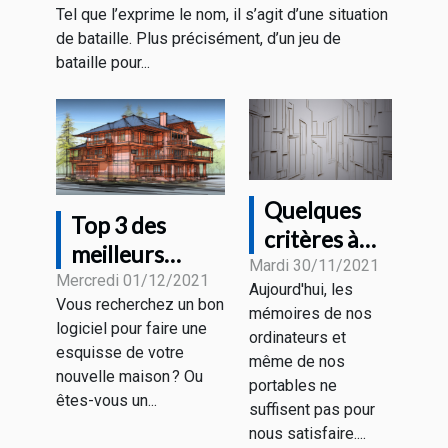
Tel que l’exprime le nom, il s’agit d’une situation
de bataille. Plus précisément, d’un jeu de
bataille pour...
Quelques
Top 3 des
critères à
meilleurs
considérer
Mardi 30/11/2021
logiciels
Mercredi 01/12/2021
Aujourd'hui, les
pour choisir
Vous recherchez un bon
d’architectures
mémoires de nos
un disque
logiciel pour faire une
ordinateurs et
dur
esquisse de votre
même de nos
nouvelle maison ? Ou
portables ne
êtes-vous un...
suffisent pas pour
nous satisfaire....