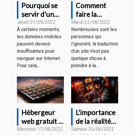
Pourquoi se
Comment
servir d'un
faire la
VPN sur un
traduction de
Jeudi 01/09/2022
Mardi 23/08/2022
À certains moments,
Nombreuses sont les
Wi-Fi public ?
son site
les données mobiles
personnes qui
internet ?
peuvent devenir
l’ignorent, la traduction
insuffisantes pour
d’un site n’est pas
naviguer sur Internet.
quelque chose à
Pour cela,...
prendre à la...
Hébergeur
L'importance
web gratuit :
de la réalité
quelques
virtuelle
Mercredi 17/08/2022
Samedi 25/06/2022