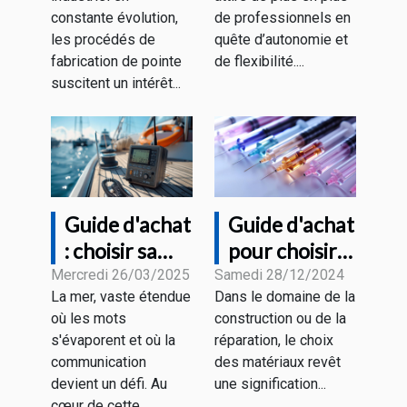
secteurs
freelance en
constante évolution,
de professionnels en
industriels
portage
les procédés de
quête d’autonomie et
salarial ?
fabrication de pointe
de flexibilité....
suscitent un intérêt...
Guide d'achat
Guide d'achat
: choisir sa
pour choisir
radio VHF
les meilleures
Mercredi 26/03/2025
Samedi 28/12/2024
La mer, vaste étendue
Dans le domaine de la
marine en
aiguilles en
où les mots
construction ou de la
fonction de
fibre de verre
s'évaporent et où la
réparation, le choix
ses besoins
et recharges
communication
des matériaux revêt
devient un défi. Au
une signification...
cœur de cette...