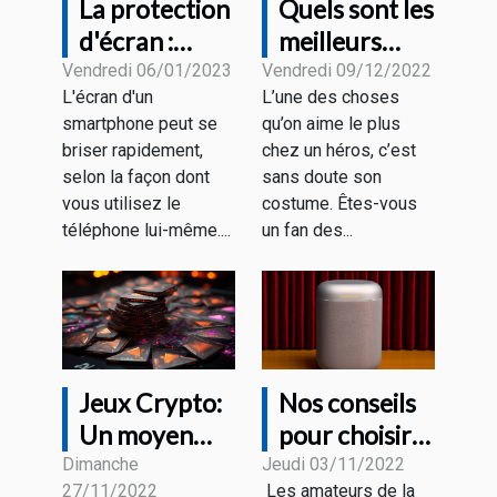
La protection
Quels sont les
d'écran :
meilleurs
vaut-elle la
casques Iron
Vendredi 06/01/2023
Vendredi 09/12/2022
L'écran d'un
L’une des choses
peine d'être
Man ?
smartphone peut se
qu’on aime le plus
achetée ?
briser rapidement,
chez un héros, c’est
selon la façon dont
sans doute son
vous utilisez le
costume. Êtes-vous
téléphone lui-même....
un fan des...
Jeux Crypto:
Nos conseils
Un moyen
pour choisir
pour se faire
une bonne
Dimanche
Jeudi 03/11/2022
27/11/2022
Les amateurs de la