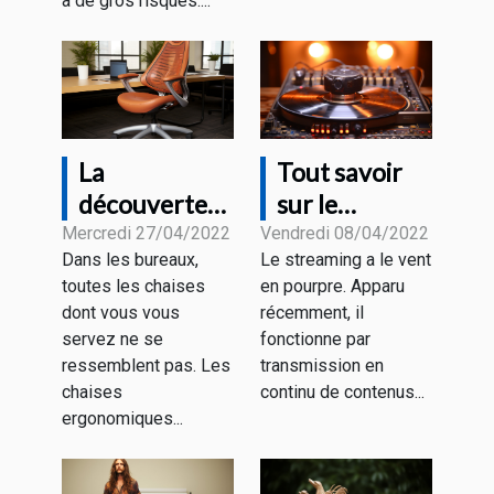
à de gros risques....
La
Tout savoir
découverte
sur le
de la chaise
streaming
Mercredi 27/04/2022
Vendredi 08/04/2022
Dans les bureaux,
Le streaming a le vent
de bureau
toutes les chaises
en pourpre. Apparu
ergonomique
dont vous vous
récemment, il
servez ne se
fonctionne par
ressemblent pas. Les
transmission en
chaises
continu de contenus...
ergonomiques...