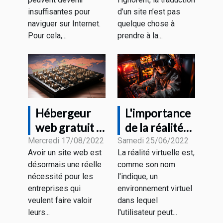
insuffisantes pour
d’un site n’est pas
naviguer sur Internet.
quelque chose à
Pour cela,...
prendre à la...
Hébergeur
L'importance
web gratuit :
de la réalité
quelques
virtuelle
Mercredi 17/08/2022
Samedi 25/06/2022
Avoir un site web est
La réalité virtuelle est,
critères pour
désormais une réelle
comme son nom
faire un bon
nécessité pour les
l'indique, un
choix
entreprises qui
environnement virtuel
veulent faire valoir
dans lequel
leurs...
l'utilisateur peut...