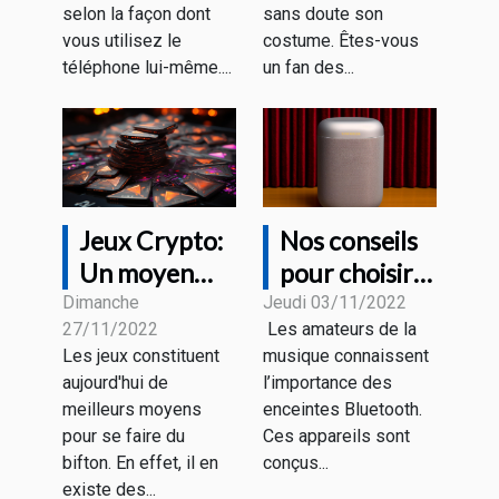
selon la façon dont
sans doute son
vous utilisez le
costume. Êtes-vous
téléphone lui-même....
un fan des...
Jeux Crypto:
Nos conseils
Un moyen
pour choisir
pour se faire
une bonne
Dimanche
Jeudi 03/11/2022
27/11/2022
Les amateurs de la
de l'argent.
enceinte
Les jeux constituent
musique connaissent
Bluetooth
aujourd'hui de
l’importance des
meilleurs moyens
enceintes Bluetooth.
pour se faire du
Ces appareils sont
bifton. En effet, il en
conçus...
existe des...