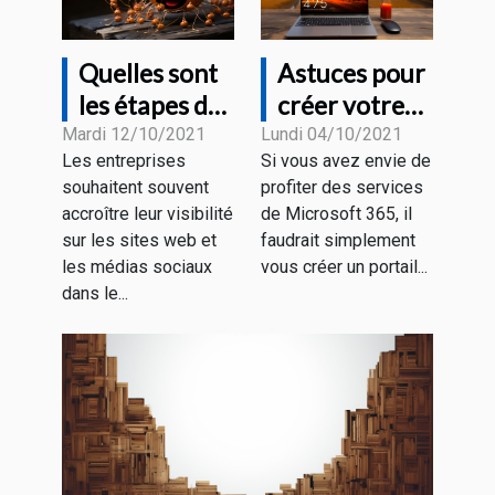
Quelles sont
Astuces pour
les étapes de
créer votre
la création
compte office
Mardi 12/10/2021
Lundi 04/10/2021
Les entreprises
Si vous avez envie de
d'un chatbot
Microsoft
souhaitent souvent
profiter des services
?
365
accroître leur visibilité
de Microsoft 365, il
gratuitement
sur les sites web et
faudrait simplement
les médias sociaux
vous créer un portail...
dans le...