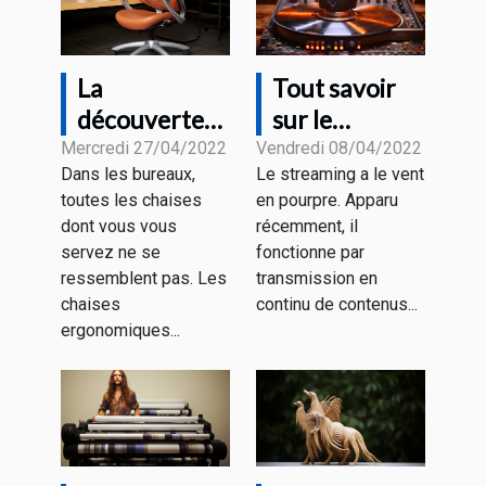
La
Tout savoir
découverte
sur le
de la chaise
streaming
Mercredi 27/04/2022
Vendredi 08/04/2022
Dans les bureaux,
Le streaming a le vent
de bureau
toutes les chaises
en pourpre. Apparu
ergonomique
dont vous vous
récemment, il
servez ne se
fonctionne par
ressemblent pas. Les
transmission en
chaises
continu de contenus...
ergonomiques...