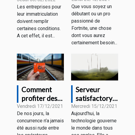
choix de
juridiquement
Que vous soyez un
Les entreprises pour
souris gamer
de l’existence
débutant ou un pro
leur immatriculation
pour Fortnite
de votre
passionné de
doivent remplir
?
entreprise ?
Fortnite, une chose
certaines conditions.
dont vous aurez
A cet effet, il est...
certainement besoin...
Comment
Serveur
profiter des
satisfactory :
forfaits
Que retenir ?
Vendredi 17/12/2021
Mercredi 15/12/2021
De nos jours, la
Aujourd’hui, la
mobiles sans
concurrence n’a jamais
technologie gouverne
engagement
été aussi rude entre
le monde dans tous
?