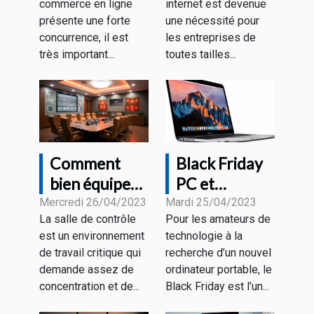
commerce en ligne
internet est devenue
grâce aux
rentable ?
présente une forte
une nécessité pour
différentes
concurrence, il est
les entreprises de
stratégies ?
très important...
toutes tailles...
Comment
Black Friday
bien équiper
PC et
une salle de
MacBook : à
Mercredi 26/04/2023
Mardi 25/04/2023
La salle de contrôle
Pour les amateurs de
contrôle pour
quoi
est un environnement
technologie à la
un bon
s’attendre
de travail critique qui
recherche d’un nouvel
rendement ?
comme
demande assez de
ordinateur portable, le
promotions ?
concentration et de...
Black Friday est l’un...