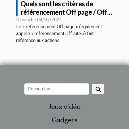
Quels sont les critères de
référencement Off page / Off
site pour le SEO
Dimanche 04/07/2021
Le « référencement Off page » (également
appelé « référencement Off site ») fait
référence aux actions...
Jeux vidéo
Gadgets