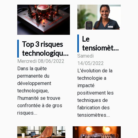
Le
Top 3 risques
tensiomètre
technologiques
connecté :
Samedi
majeurs
Mercredi 08/06/2022
14/05/2022
De quoi
Dans la quête
L'évolution de la
s’agit-il ?
permanente du
technologie a
développement
impacté
technologique,
positivement les
l’humanité se trouve
techniques de
confrontée à de gros
fabrication des
risques....
tensiomètres....