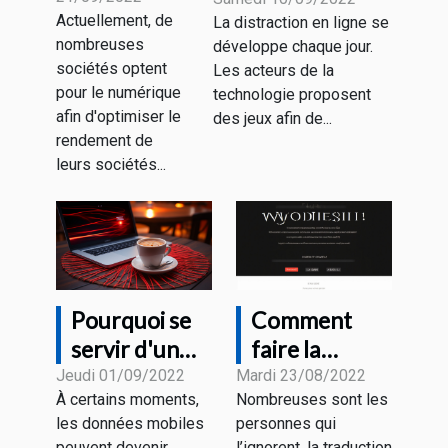
fonctionnement
du
Actuellement, de
La distraction en ligne se
marketing
nombreuses
développe chaque jour.
digital ?
sociétés optent
Les acteurs de la
pour le numérique
technologie proposent
afin d'optimiser le
des jeux afin de...
rendement de
leurs sociétés...
Pourquoi se
Comment
servir d'un
faire la
VPN sur un
traduction de
Jeudi 01/09/2022
Mardi 23/08/2022
À certains moments,
Nombreuses sont les
Wi-Fi public ?
son site
les données mobiles
personnes qui
internet ?
peuvent devenir
l’ignorent, la traduction