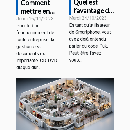
Quel est
Comment
l’avantage du
mettre en
code Puk et
Mardi 24/10/2023
place un
Jeudi 16/11/2023
En tant qu’utilisateur
Pour le bon
où le trouver
meilleur
de Smartphone, vous
fonctionnement de
?
système
avez déjà entendu
toute entreprise, la
d'archivage
parler du code Puk.
gestion des
électronique ?
Peut-être l'avez-
documents est
vous...
importante. CD, DVD,
disque dur...