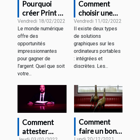
Pourquoi
Comment
créer Print on
choisir une
Demand et
carte
Vendredi 18/02/2022
Vendredi 11/02/2022
Le monde numérique
Il existe deux types
Comment ça
graphique
offre des
de solutions
fonctionne?
pour un
opportunités
graphiques sur les
ordinateur
impressionnantes
ordinateurs portables
portatif ?
pour gagner de
: intégrées et
l’argent. Quel que soit
discrètes. Les...
votre...
Comment
Comment
faire un bon
attester
Lundi 20/12/2021
Jeudi 03/02/2022