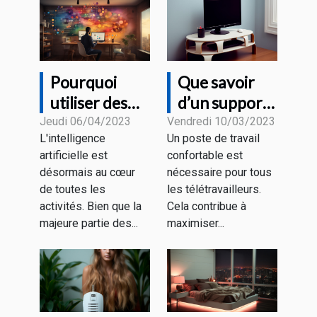
Pourquoi
Que savoir
utiliser des
d’un support
outils de
pour un écran
Jeudi 06/04/2023
Vendredi 10/03/2023
L'intelligence
Un poste de travail
rédaction IA ?
PC ?
artificielle est
confortable est
désormais au cœur
nécessaire pour tous
de toutes les
les télétravailleurs.
activités. Bien que la
Cela contribue à
majeure partie des...
maximiser...