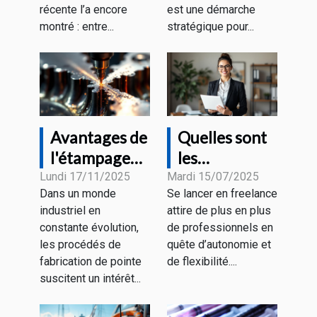
récente l’a encore
est une démarche
montré : entre...
stratégique pour...
Avantages de
Quelles sont
l'étampage
les
progressif
démarches
Lundi 17/11/2025
Mardi 15/07/2025
Dans un monde
Se lancer en freelance
pour divers
pour devenir
industriel en
attire de plus en plus
secteurs
freelance en
constante évolution,
de professionnels en
industriels
portage
les procédés de
quête d’autonomie et
salarial ?
fabrication de pointe
de flexibilité....
suscitent un intérêt...