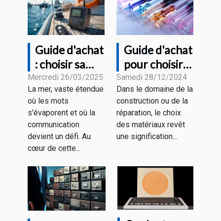
Guide d'achat
Guide d'achat
: choisir sa
pour choisir
radio VHF
les meilleures
Mercredi 26/03/2025
Samedi 28/12/2024
La mer, vaste étendue
Dans le domaine de la
marine en
aiguilles en
où les mots
construction ou de la
fonction de
fibre de verre
s'évaporent et où la
réparation, le choix
ses besoins
et recharges
communication
des matériaux revêt
devient un défi. Au
une signification...
cœur de cette...