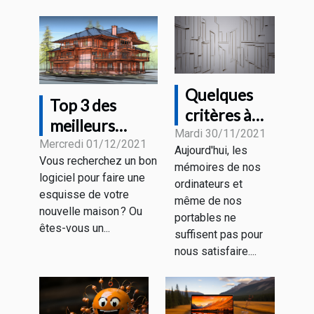
Quelques
Top 3 des
critères à
meilleurs
considérer
Mardi 30/11/2021
logiciels
Mercredi 01/12/2021
Aujourd'hui, les
pour choisir
Vous recherchez un bon
d’architectures
mémoires de nos
un disque
logiciel pour faire une
ordinateurs et
dur
esquisse de votre
même de nos
nouvelle maison ? Ou
portables ne
êtes-vous un...
suffisent pas pour
nous satisfaire....