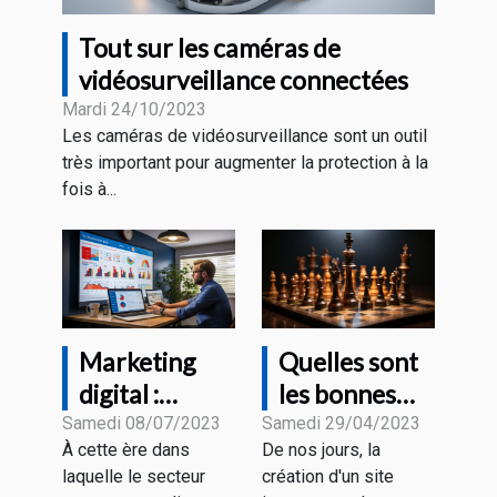
Tout sur les caméras de
vidéosurveillance connectées
Mardi 24/10/2023
Les caméras de vidéosurveillance sont un outil
très important pour augmenter la protection à la
fois à...
Marketing
Quelles sont
digital :
les bonnes
comment
pratiques
Samedi 08/07/2023
Samedi 29/04/2023
À cette ère dans
De nos jours, la
accroître sa
pour créer un
laquelle le secteur
création d'un site
visibilité
site web