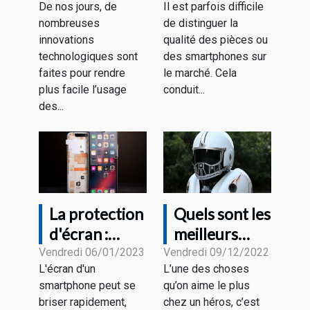
De nos jours, de
Il est parfois difficile
tablette
smartphones
nombreuses
de distinguer la
design ?
de qualité ?
innovations
qualité des pièces ou
technologiques sont
des smartphones sur
faites pour rendre
le marché. Cela
plus facile l’usage
conduit...
des...
La protection
Quels sont les
d'écran :
meilleurs
vaut-elle la
casques Iron
Vendredi 06/01/2023
Vendredi 09/12/2022
L'écran d'un
L’une des choses
peine d'être
Man ?
smartphone peut se
qu’on aime le plus
achetée ?
briser rapidement,
chez un héros, c’est