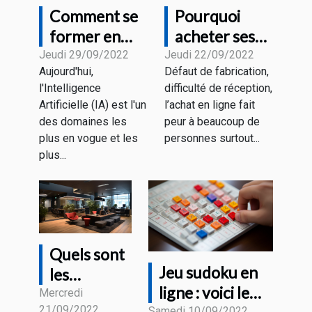
Comment se
Pourquoi
former en
acheter ses
Intelligence
appareils
Jeudi 29/09/2022
Jeudi 22/09/2022
Aujourd'hui,
Défaut de fabrication,
Artificielle ?
auprès du
l'Intelligence
difficulté de réception,
Magasin HD
Artificielle (IA) est l'un
l’achat en ligne fait
PROTECH ?
des domaines les
peur à beaucoup de
plus en vogue et les
personnes surtout...
plus...
Quels sont
Jeu sudoku en
les
ligne : voici le
avantages
Mercredi
21/09/2022
Samedi 10/09/2022