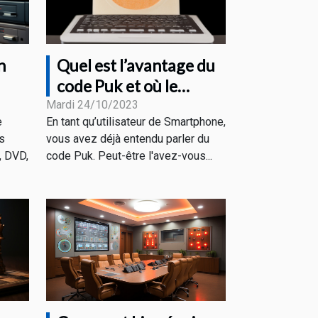
n
Quel est l’avantage du
code Puk et où le
e
trouver ?
Mardi 24/10/2023
e
En tant qu’utilisateur de Smartphone,
es
vous avez déjà entendu parler du
, DVD,
code Puk. Peut-être l'avez-vous...