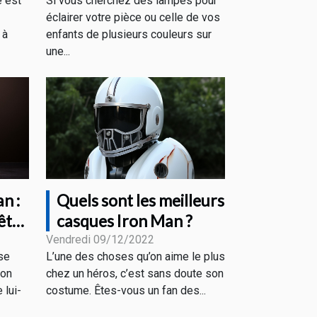
e est
Si vous cherchez des lampes pour
AESTHETIC LED du
éclairer votre pièce ou celle de vos
moment
 à
enfants de plusieurs couleurs sur
une...
n :
Quels sont les meilleurs
'être
casques Iron Man ?
Vendredi 09/12/2022
se
L’une des choses qu’on aime le plus
çon
chez un héros, c’est sans doute son
 lui-
costume. Êtes-vous un fan des...