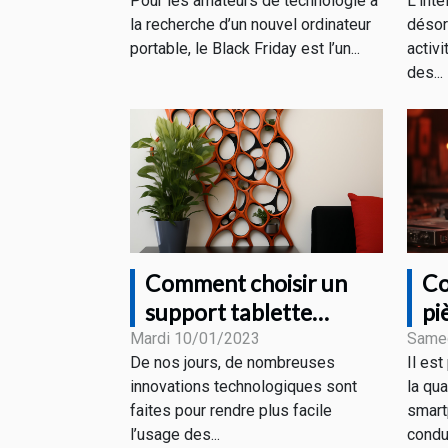
Pour les amateurs de technologie à
L'inte
promotions ?
la recherche d’un nouvel ordinateur
désor
portable, le Black Friday est l’un...
activi
des...
Comment choisir un
Co
support tablette
pi
design ?
sm
Mardi 10/01/2023
Same
De nos jours, de nombreuses
Il est
?
innovations technologiques sont
la qu
faites pour rendre plus facile
smart
l’usage des...
condui