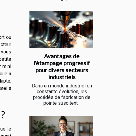
ort ou
ecteur
 vous
Avantages de
petite
l'étampage progressif
r mini
pour divers secteurs
cile à
industriels
dapté,
Dans un monde industriel en
areils
constante évolution, les
procédés de fabrication de
pointe suscitent...
 ?
que le