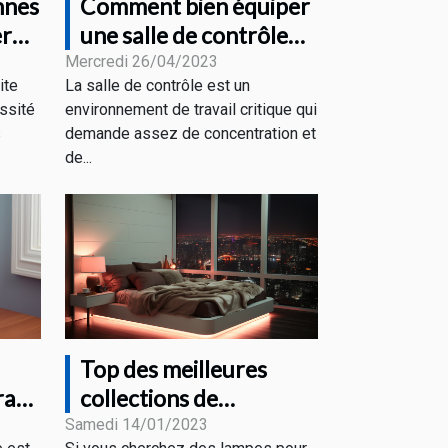
nnes
Comment bien équiper
er
une salle de contrôle
e ?
pour un bon
Mercredi 26/04/2023
ite
La salle de contrôle est un
rendement ?
ssité
environnement de travail critique qui
s
demande assez de concentration et
de...
Top des meilleures
ran
collections de
CHAMBRE
Samedi 14/01/2023