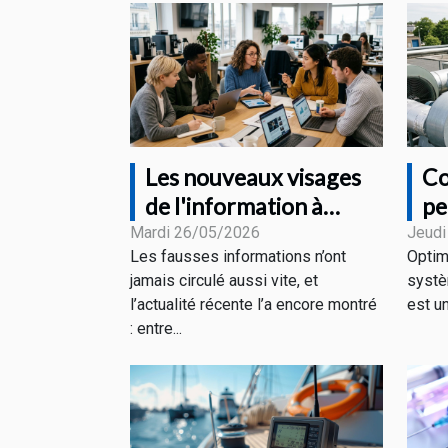
Les nouveaux visages
Co
de l'information à
pe
l'heure des fake news
sy
Mardi 26/05/2026
Jeudi
Les fausses informations n’ont
Optim
in
jamais circulé aussi vite, et
systè
l’actualité récente l’a encore montré
est u
: entre...