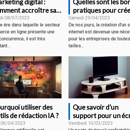
rketing digital :
Quelles sont les bo
mment accroître sa
pratiques pour cré
sibilité grâce aux
un site web rentabl
di 08/07/2023
Samedi 29/04/2023
te ère dans laquelle le secteur
De nos jours, la création d'un s
fférentes stratégies ?
rce en ligne présente une
internet est devenue une néce
concurrence, il est très
pour les entreprises de toute
ant...
tailles...
urquoi utiliser des
Que savoir d’un
tils de rédaction IA ?
support pour un éc
PC ?
 06/04/2023
Vendredi 10/03/2023