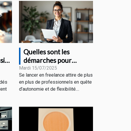
Quelles sont les
sif
démarches pour
s
devenir freelance en
Mardi 15/07/2025
Se lancer en freelance attire de plus
portage salarial ?
édés
en plus de professionnels en quête
tent
d’autonomie et de flexibilité....