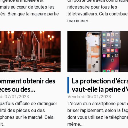
lligence artificielle est
Un poste de travail confortabl
mais au cœur de toutes les
nécessaire pour tous les
tés. Bien que la majeure partie
télétravailleurs. Cela contribue
maximiser...
mment obtenir des
La protection d'écra
èces ou des
vaut-elle la peine d
artphones de qualité
achetée ?
di 07/01/2023
Vendredi 06/01/2023
 parfois difficile de distinguer
L'écran d'un smartphone peut 
alité des pièces ou des
briser rapidement, selon la fa
phones sur le marché. Cela
dont vous utilisez le téléphone
t...
même....