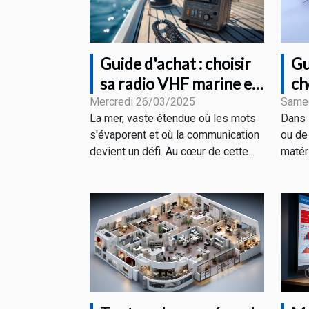
Guide d'achat : choisir
Gu
sa radio VHF marine en
ch
fonction de ses besoins
ai
Mercredi 26/03/2025
Same
La mer, vaste étendue où les mots
Dans 
ve
s'évaporent et où la communication
ou de 
devient un défi. Au cœur de cette...
matéri