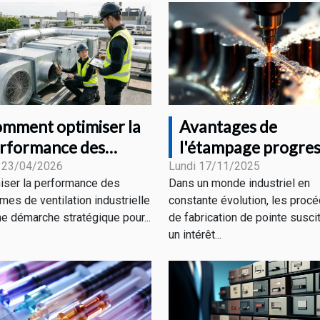
mment optimiser la
Avantages de
rformance des
l'étampage progres
stèmes de ventilation
pour divers secteur
 23/04/2026
Lundi 17/11/2025
iser la performance des
Dans un monde industriel en
dustrielle ?
industriels
mes de ventilation industrielle
constante évolution, les proc
ne démarche stratégique pour...
de fabrication de pointe susci
un intérêt...