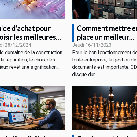
Comment mettre e
ide d'achat pour
place un meilleur
oisir les meilleures
système d'archivag
guilles en fibre de
Jeudi 16/11/2023
di 28/12/2024
Pour le bon fonctionnement d
le domaine de la construction
électronique ?
rre et recharges
toute entreprise, la gestion d
la réparation, le choix des
documents est importante. CD
aux revêt une signification...
disque dur...