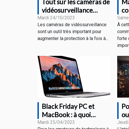
Tout sur les caméras de
Ma
vidéosurveillance
co
connectées
vi
Mardi 24/10/2023
Same
Les caméras de vidéosurveillance
À cet
di
sont un outil très important pour
comme
augmenter la protection à la fois à...
forte 
import
Black Friday PC et
Po
MacBook : à quoi
ou
s’attendre comme
Mardi 25/04/2023
Jeudi