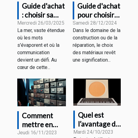
Guide d'achat
Guide d'achat
: choisir sa
pour choisir
radio VHF
les meilleures
Mercredi 26/03/2025
Samedi 28/12/2024
La mer, vaste étendue
Dans le domaine de la
marine en
aiguilles en
où les mots
construction ou de la
fonction de
fibre de verre
s'évaporent et où la
réparation, le choix
ses besoins
et recharges
communication
des matériaux revêt
devient un défi. Au
une signification...
cœur de cette...
Quel est
Comment
l’avantage du
mettre en
code Puk et
Mardi 24/10/2023
place un
Jeudi 16/11/2023