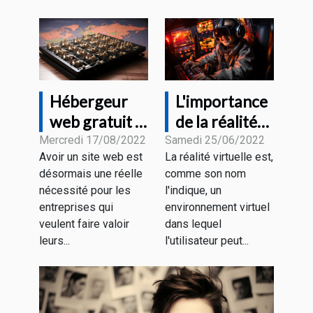
Hébergeur
L'importance
web gratuit :
de la réalité
quelques
virtuelle
Mercredi 17/08/2022
Samedi 25/06/2022
Avoir un site web est
La réalité virtuelle est,
critères pour
désormais une réelle
comme son nom
faire un bon
nécessité pour les
l'indique, un
choix
entreprises qui
environnement virtuel
veulent faire valoir
dans lequel
leurs...
l'utilisateur peut...