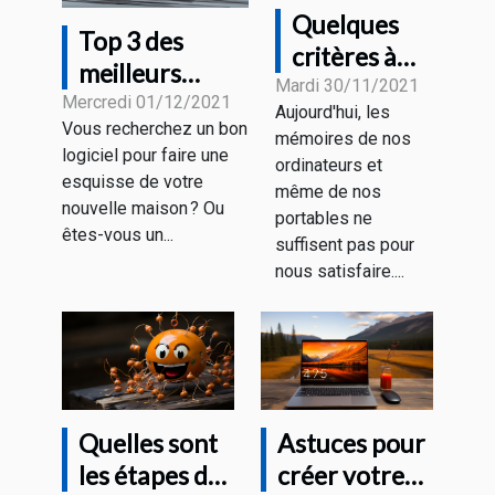
Quelques
Top 3 des
critères à
meilleurs
considérer
Mardi 30/11/2021
logiciels
Mercredi 01/12/2021
Aujourd'hui, les
pour choisir
Vous recherchez un bon
d’architectures
mémoires de nos
un disque
logiciel pour faire une
ordinateurs et
dur
esquisse de votre
même de nos
nouvelle maison ? Ou
portables ne
êtes-vous un...
suffisent pas pour
nous satisfaire....
Quelles sont
Astuces pour
les étapes de
créer votre