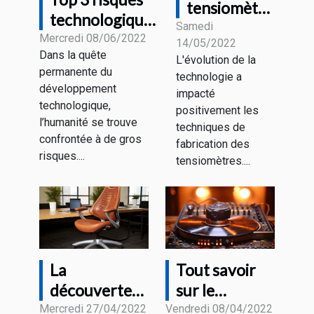
tensiomètre
technologiques
connecté :
Samedi
majeurs
Mercredi 08/06/2022
14/05/2022
De quoi
Dans la quête
L'évolution de la
s’agit-il ?
permanente du
technologie a
développement
impacté
technologique,
positivement les
l’humanité se trouve
techniques de
confrontée à de gros
fabrication des
risques....
tensiomètres....
La
Tout savoir
découverte
sur le
de la chaise
streaming
Mercredi 27/04/2022
Vendredi 08/04/2022