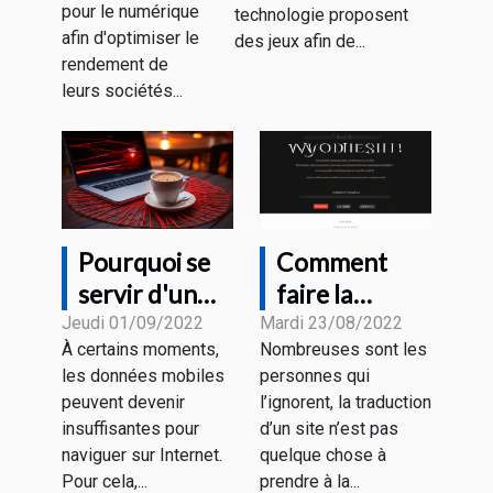
pour le numérique
technologie proposent
afin d'optimiser le
des jeux afin de...
rendement de
leurs sociétés...
Pourquoi se
Comment
servir d'un
faire la
VPN sur un
traduction de
Jeudi 01/09/2022
Mardi 23/08/2022
À certains moments,
Nombreuses sont les
Wi-Fi public ?
son site
les données mobiles
personnes qui
internet ?
peuvent devenir
l’ignorent, la traduction
insuffisantes pour
d’un site n’est pas
naviguer sur Internet.
quelque chose à
Pour cela,...
prendre à la...