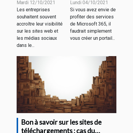
la création
compte office
Mardi 12/10/2021
Lundi 04/10/2021
Les entreprises
Si vous avez envie de
d'un chatbot
Microsoft
souhaitent souvent
profiter des services
?
365
accroître leur visibilité
de Microsoft 365, il
gratuitement
sur les sites web et
faudrait simplement
les médias sociaux
vous créer un portail...
dans le...
Bon à savoir sur les sites de
téléchargements : cas du