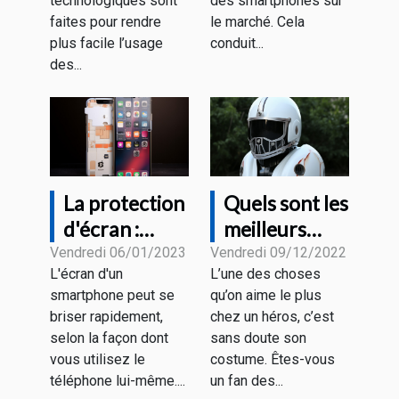
technologiques sont
des smartphones sur
faites pour rendre
le marché. Cela
plus facile l’usage
conduit...
des...
La protection
Quels sont les
d'écran :
meilleurs
vaut-elle la
casques Iron
Vendredi 06/01/2023
Vendredi 09/12/2022
L'écran d'un
L’une des choses
peine d'être
Man ?
smartphone peut se
qu’on aime le plus
achetée ?
briser rapidement,
chez un héros, c’est
selon la façon dont
sans doute son
vous utilisez le
costume. Êtes-vous
téléphone lui-même....
un fan des...