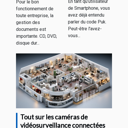
En tant qu’utilisateur
Pour le bon
où le trouver
meilleur
de Smartphone, vous
fonctionnement de
?
système
avez déjà entendu
toute entreprise, la
d'archivage
parler du code Puk.
gestion des
électronique ?
Peut-être l'avez-
documents est
vous...
importante. CD, DVD,
disque dur...
Tout sur les caméras de
vidéosurveillance connectées