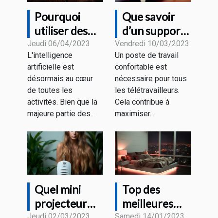
Pourquoi
Que savoir
utiliser des
d’un support
outils de
pour un écran
Jeudi 06/04/2023
Vendredi 10/03/2023
L'intelligence
Un poste de travail
rédaction IA ?
PC ?
artificielle est
confortable est
désormais au cœur
nécessaire pour tous
de toutes les
les télétravailleurs.
activités. Bien que la
Cela contribue à
majeure partie des...
maximiser...
Quel mini
Top des
projecteur
meilleures
faut-il choisir
collections de
Jeudi 02/03/2023
Samedi 14/01/2023