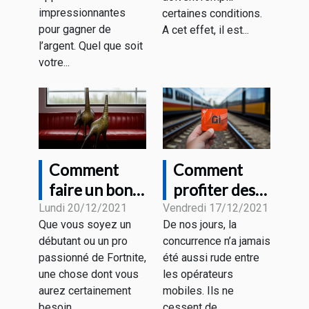
entreprise ?
impressionnantes
certaines conditions.
pour gagner de
A cet effet, il est...
l’argent. Quel que soit
votre...
Comment
Comment
faire un bon
profiter des
choix de
forfaits
Lundi 20/12/2021
Vendredi 17/12/2021
Que vous soyez un
De nos jours, la
souris gamer
mobiles sans
débutant ou un pro
concurrence n’a jamais
pour Fortnite
engagement
passionné de Fortnite,
été aussi rude entre
?
?
une chose dont vous
les opérateurs
aurez certainement
mobiles. Ils ne
besoin...
cessent de...