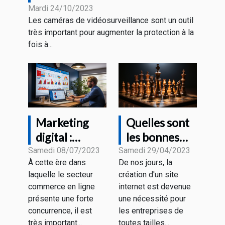
Mardi 24/10/2023
Les caméras de vidéosurveillance sont un outil
très important pour augmenter la protection à la
fois à...
Marketing
Quelles sont
digital :
les bonnes
comment
pratiques
Samedi 08/07/2023
Samedi 29/04/2023
À cette ère dans
De nos jours, la
accroître sa
pour créer un
laquelle le secteur
création d'un site
visibilité
site web
commerce en ligne
internet est devenue
grâce aux
rentable ?
présente une forte
une nécessité pour
différentes
concurrence, il est
les entreprises de
stratégies ?
très important...
toutes tailles...