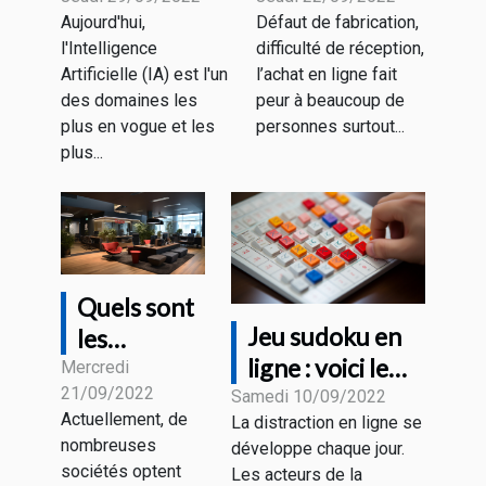
Aujourd'hui,
Défaut de fabrication,
Artificielle ?
auprès du
l'Intelligence
difficulté de réception,
Magasin HD
Artificielle (IA) est l'un
l’achat en ligne fait
PROTECH ?
des domaines les
peur à beaucoup de
plus en vogue et les
personnes surtout...
plus...
Quels sont
Jeu sudoku en
les
ligne : voici le
avantages
Mercredi
21/09/2022
fonctionnement
Samedi 10/09/2022
du
Actuellement, de
La distraction en ligne se
marketing
nombreuses
développe chaque jour.
digital ?
sociétés optent
Les acteurs de la