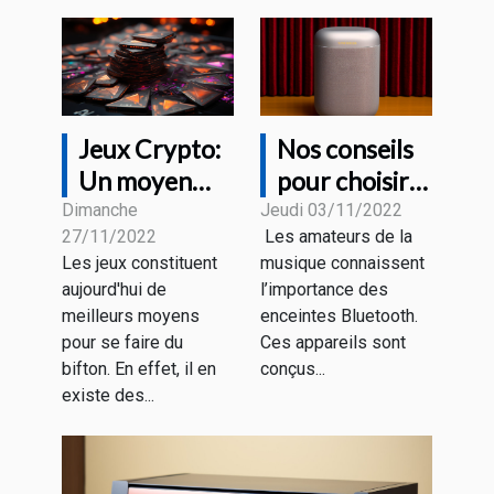
Jeux Crypto:
Nos conseils
Un moyen
pour choisir
pour se faire
une bonne
Dimanche
Jeudi 03/11/2022
27/11/2022
Les amateurs de la
de l'argent.
enceinte
Les jeux constituent
musique connaissent
Bluetooth
aujourd'hui de
l’importance des
meilleurs moyens
enceintes Bluetooth.
pour se faire du
Ces appareils sont
bifton. En effet, il en
conçus...
existe des...