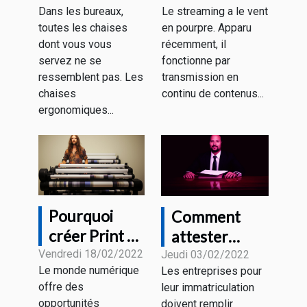
Dans les bureaux,
Le streaming a le vent
de bureau
toutes les chaises
en pourpre. Apparu
ergonomique
dont vous vous
récemment, il
servez ne se
fonctionne par
ressemblent pas. Les
transmission en
chaises
continu de contenus...
ergonomiques...
Pourquoi
Comment
créer Print on
attester
Demand et
juridiquement
Vendredi 18/02/2022
Jeudi 03/02/2022
Le monde numérique
Les entreprises pour
Comment ça
de l’existence
offre des
leur immatriculation
fonctionne?
de votre
opportunités
doivent remplir