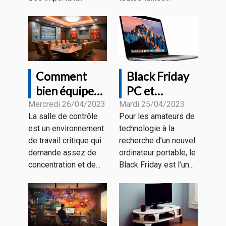
Comment
Black Friday
bien équiper
PC et
une salle de
MacBook : à
Mercredi 26/04/2023
Mardi 25/04/2023
La salle de contrôle
Pour les amateurs de
contrôle pour
quoi
est un environnement
technologie à la
un bon
s’attendre
de travail critique qui
recherche d’un nouvel
rendement ?
comme
demande assez de
ordinateur portable, le
promotions ?
concentration et de...
Black Friday est l’un...