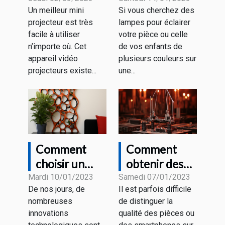
Un meilleur mini
Si vous cherchez des
en 2023 ?
CHAMBRE
projecteur est très
lampes pour éclairer
AESTHETIC
facile à utiliser
votre pièce ou celle
LED du
n’importe où. Cet
de vos enfants de
moment
appareil vidéo
plusieurs couleurs sur
projecteurs existe...
une...
Comment
Comment
choisir un
obtenir des
support
pièces ou des
Mardi 10/01/2023
Samedi 07/01/2023
De nos jours, de
Il est parfois difficile
tablette
smartphones
nombreuses
de distinguer la
design ?
de qualité ?
innovations
qualité des pièces ou