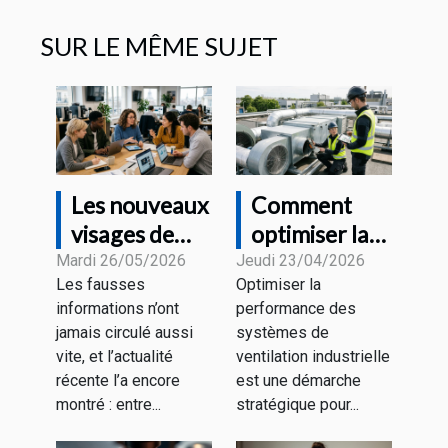
SUR LE MÊME SUJET
Les nouveaux
Comment
visages de
optimiser la
l'information
performance
Mardi 26/05/2026
Jeudi 23/04/2026
Les fausses
Optimiser la
à l'heure des
des systèmes
informations n’ont
performance des
fake news
de ventilation
jamais circulé aussi
systèmes de
industrielle ?
vite, et l’actualité
ventilation industrielle
récente l’a encore
est une démarche
montré : entre...
stratégique pour...