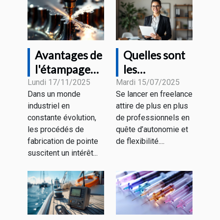
Avantages de
Quelles sont
l'étampage
les
progressif
démarches
Lundi 17/11/2025
Mardi 15/07/2025
Dans un monde
Se lancer en freelance
pour divers
pour devenir
industriel en
attire de plus en plus
secteurs
freelance en
constante évolution,
de professionnels en
industriels
portage
les procédés de
quête d’autonomie et
salarial ?
fabrication de pointe
de flexibilité....
suscitent un intérêt...