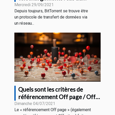
BitTorrent
Mercredi 29/09/2021
Depuis toujours, BitTorrent se trouve être
un protocole de transfert de données via
un réseau...
Quels sont les critères de
référencement Off page / Off
site pour le SEO
Dimanche 04/07/2021
Le « référencement Off page » (également