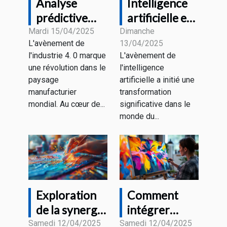
Analyse
Intelligence
prédictive
artificielle et
dans
emploi quels
Mardi 15/04/2025
Dimanche
L'avènement de
13/04/2025
l'industrie 4.0
métiers
l'industrie 4. 0 marque
L'avènement de
comment les
seront
une révolution dans le
l'intelligence
données
transformés
paysage
artificielle a initié une
transforment
manufacturier
transformation
les usines
mondial. Au cœur de...
significative dans le
monde du...
intelligentes
Exploration
Comment
de la synergie
intégrer
entre
l'intelligence
Samedi 12/04/2025
Samedi 12/04/2025