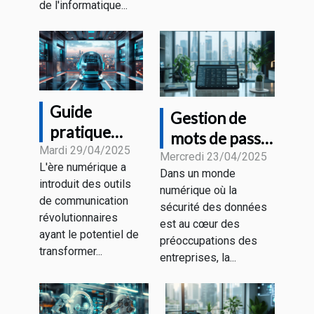
de l'informatique...
Guide
Gestion de
pratique
mots de passe
pour
Mardi 29/04/2025
pour les
Mercredi 23/04/2025
L'ère numérique a
optimiser
Dans un monde
professionnels
introduit des outils
vos
numérique où la
les outils
de communication
sécurité des données
interactions
essentiels
révolutionnaires
est au cœur des
avec les
ayant le potentiel de
pour sécuriser
préoccupations des
plateformes
transformer...
vos accès en
entreprises, la...
de chatbot
2023
IA