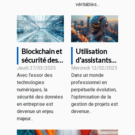
véritables...
Blockchain et
Utilisation
sécurité des
d'assistants
données en
virtuels dans
Jeudi 27/03/2025
Mercredi 12/02/2025
Avec l'essor des
Dans un monde
entreprise
la gestion de
technologies
professionnel en
comprendre
projets pour
numériques, la
perpétuelle évolution,
les avantages
une
sécurité des données
l'optimisation de la
et les défis en
productivité
en entreprise est
gestion de projets est
2023
accrue
devenue un enjeu
devenue...
majeur...