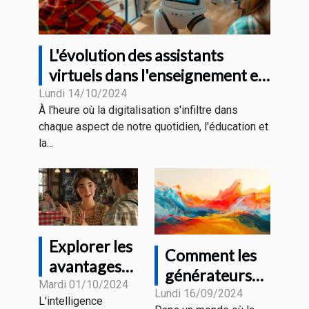
L'évolution des assistants
virtuels dans l'enseignement et
la formation professionnelle
Lundi 14/10/2024
À l'heure où la digitalisation s'infiltre dans
chaque aspect de notre quotidien, l'éducation et
la...
Explorer les
Comment les
avantages
générateurs
de
Mardi 01/10/2024
d'images IA
Lundi 16/09/2024
L'intelligence
l'intelligence