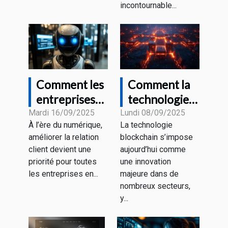
incontournable...
Comment les
Comment la
entreprises
technologie
transforment
blockchain
Mardi 16/09/2025
Lundi 08/09/2025
À l’ère du numérique,
La technologie
leur service
transforme-
améliorer la relation
blockchain s’impose
client avec le
t-elle le
client devient une
aujourd’hui comme
chatbot GPT
marketing
priorité pour toutes
une innovation
numérique ?
les entreprises en...
majeure dans de
nombreux secteurs,
y...