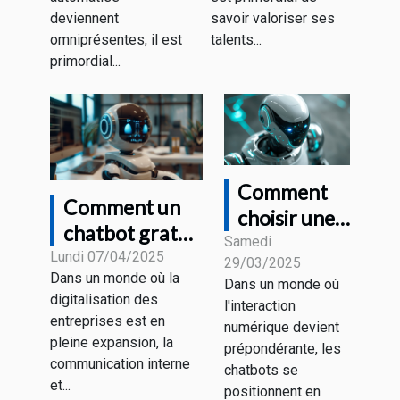
technologies
outils de
deviennent
savoir valoriser ses
de dialogue
génération de
omniprésentes, il est
talents...
primordial...
automatisé
texte et
d'image
Comment
Comment un
choisir une
chatbot gratuit
plateforme
Samedi
peut
Lundi 07/04/2025
29/03/2025
de création
Dans un monde où la
révolutionner
Dans un monde où
de chatbots
digitalisation des
l'interaction
la
pour votre
entreprises est en
numérique devient
communication
pleine expansion, la
entreprise
prépondérante, les
d'entreprise
communication interne
chatbots se
et...
positionnent en