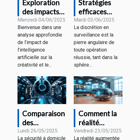
Exploration
Stratégies
des impacts
efficaces
de l'IA sur la
pour
Mercredi 04/06/2025
Mardi 03/06/2025
Bienvenue dans une
La discrétion en
créativité et
renforcer la
analyse approfondie
surveillance est la
le marketing
discrétion en
de l’impact de
pierre angulaire de
visuel
surveillance
l’intelligence
toute opération
artificielle sur la
réussie, tant dans la
créativité et le...
sphère...
Comparaison
Comment la
des
réalité
technologies
augmentée
Lundi 26/05/2025
Vendredi 23/05/2025
La sécurité à domicile
La réalité augmentée