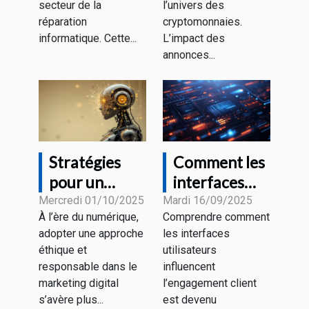
réparation
elle le
secteur de la
l’univers des
informatique
marché?
réparation
cryptomonnaies.
?
informatique. Cette...
L’impact des
annonces...
Stratégies
Comment les
pour un
interfaces
marketing
utilisateurs
Mercredi 01/10/2025
Mardi 16/09/2025
À l’ère du numérique,
Comprendre comment
digital
influencent-
adopter une approche
les interfaces
éthique et
elles
éthique et
utilisateurs
responsable
l’engagement
responsable dans le
influencent
client ?
marketing digital
l’engagement client
s’avère plus...
est devenu