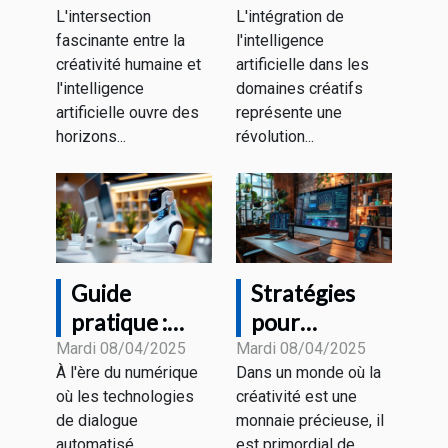
L'intersection
L'intégration de
créativité
artificielle
fascinante entre la
l'intelligence
humaine et
dans votre
créativité humaine et
artificielle dans les
génération
processus
l'intelligence
domaines créatifs
d'images par
créatif
artificielle ouvre des
représente une
IA
artistique
horizons...
révolution...
Guide
Stratégies
pratique :
pour
Optimiser
monétiser
Mardi 08/04/2025
Mardi 08/04/2025
À l'ère du numérique
Dans un monde où la
votre
votre
où les technologies
créativité est une
interaction
créativité
de dialogue
monnaie précieuse, il
avec les
avec des
automatisé
est primordial de