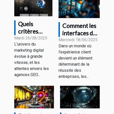
Quels
Comment les
critères
interfaces de
définissent la
Mardi 26/08/2025
dialogue
Mercredi 18/06/2025
L’univers du
meilleure
Dans un monde où
intelligentes
marketing digital
l’expérience client
agence GEO
transforment-
évolue à grande
devient un élément
2025 ?
elles le service
vitesse, et les
déterminant de la
attentes envers les
client ?
réussite des
agences GEO...
entreprises, les...