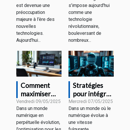
modernes
transforme-
est devenue une
s'impose aujourd'hui
pour la
t-elle
préoccupation
comme une
sécurité à
l'éducation
majeure à l’ère des
technologie
domicile
aujourd'hui ?
nouvelles
révolutionnaire,
technologies.
bouleversant de
Aujourd’hui...
nombreux...
Comment
Stratégies
maximiser
pour intégrer
l'efficacité du
l'intelligence
Vendredi 09/05/2025
Mercredi 07/05/2025
Dans un monde
Dans un monde où le
SEO avec des
artificielle
numérique en
numérique évolue à
outils d'IA
dans la
perpétuelle évolution,
une vitesse
création de
l'optimisation pour les
fulgurante,