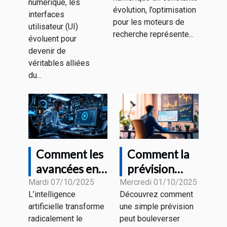
référencement
numérique, les
nos besoins
évolution, l’optimisation
interfaces
sans risques
pour les moteurs de
futurs ?
utilisateur (UI)
recherche représente...
évoluent pour
devenir de
véritables alliées
du...
Comment les
Comment la
avancées en
prévision
IA
d'un expert
Mardi 07/10/2025
Mercredi 01/10/2025
L’intelligence
Découvrez comment
influencent-
sur le bitcoin
artificielle transforme
une simple prévision
elles la
influence-t-
radicalement le
peut bouleverser