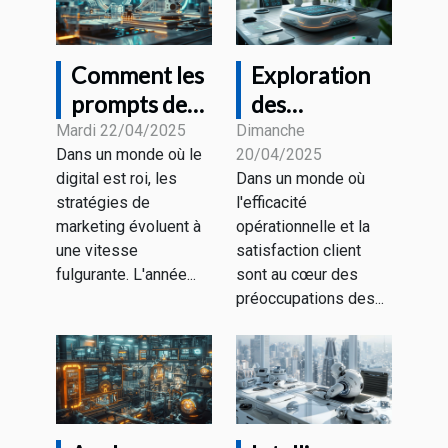
Comment les
Exploration
prompts de
des
ChatGPT
avantages
Mardi 22/04/2025
Dimanche
Dans un monde où le
20/04/2025
transforment
des chatbots
digital est roi, les
Dans un monde où
le marketing
pour les
stratégies de
l'efficacité
numérique en
entreprises
marketing évoluent à
opérationnelle et la
2025
modernes
une vitesse
satisfaction client
fulgurante. L'année...
sont au cœur des
préoccupations des...