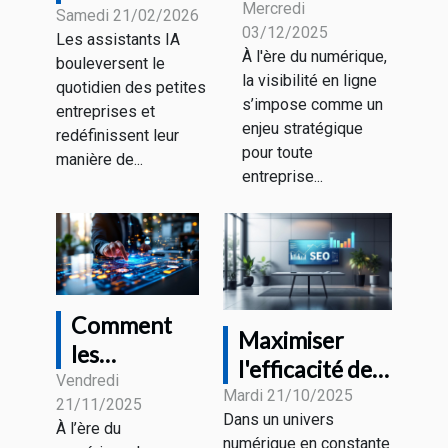
ligne : est-ce
Mercredi
transforment-
Samedi 21/02/2026
03/12/2025
le moment
Les assistants IA
ils les petites
À l'ère du numérique,
bouleversent le
d'investir
entreprises ?
la visibilité en ligne
quotidien des petites
dans le SEO ?
s’impose comme un
entreprises et
enjeu stratégique
redéfinissent leur
pour toute
manière de...
entreprise...
Comment
Maximiser
les
l'efficacité de
interfaces
Vendredi
votre stratégie
Mardi 21/10/2025
21/11/2025
utilisateur
Dans un univers
de
À l’ère du
anticipent
numérique en constante