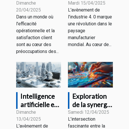
avantages
dans
Dimanche
Mardi 15/04/2025
20/04/2025
L'avènement de
des chatbots
l'industrie 4.0
Dans un monde où
l'industrie 4. 0 marque
pour les
comment les
l'efficacité
une révolution dans le
entreprises
données
opérationnelle et la
paysage
modernes
transforment
satisfaction client
manufacturier
les usines
sont au cœur des
mondial. Au cœur de...
préoccupations des...
intelligentes
Intelligence
Exploration
artificielle et
de la synergie
emploi quels
entre
Dimanche
Samedi 12/04/2025
13/04/2025
L'intersection
métiers
créativité
L'avènement de
fascinante entre la