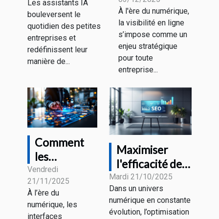
le moment
Les assistants IA
ils les petites
À l'ère du numérique,
bouleversent le
d'investir
entreprises ?
la visibilité en ligne
quotidien des petites
dans le SEO ?
s’impose comme un
entreprises et
enjeu stratégique
redéfinissent leur
pour toute
manière de...
entreprise...
Comment
Maximiser
les
l'efficacité de
interfaces
Vendredi
votre stratégie
Mardi 21/10/2025
21/11/2025
utilisateur
Dans un univers
de
À l’ère du
anticipent
numérique en constante
référencement
numérique, les
nos besoins
évolution, l’optimisation
interfaces