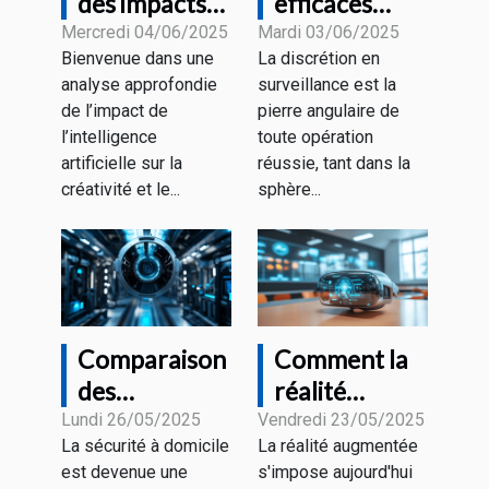
des impacts
efficaces
de l'IA sur la
pour
Mercredi 04/06/2025
Mardi 03/06/2025
Bienvenue dans une
La discrétion en
créativité et
renforcer la
analyse approfondie
surveillance est la
le marketing
discrétion en
de l’impact de
pierre angulaire de
visuel
surveillance
l’intelligence
toute opération
artificielle sur la
réussie, tant dans la
créativité et le...
sphère...
Comparaison
Comment la
des
réalité
technologies
augmentée
Lundi 26/05/2025
Vendredi 23/05/2025
La sécurité à domicile
La réalité augmentée
modernes
transforme-
est devenue une
s'impose aujourd'hui
pour la
t-elle