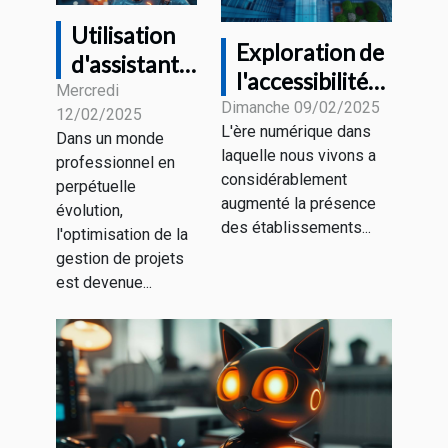
Utilisation
Exploration de
d'assistants
l'accessibilité
virtuels
Mercredi
des
Dimanche 09/02/2025
12/02/2025
dans la
L'ère numérique dans
établissements
Dans un monde
gestion de
laquelle nous vivons a
professionnel en
technologiques
projets pour
considérablement
perpétuelle
en ville
augmenté la présence
une
évolution,
des établissements...
productivité
l'optimisation de la
gestion de projets
accrue
est devenue...