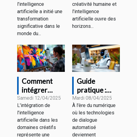
seront
humaine et
l'intelligence
créativité humaine et
transformés
génération
artificielle a initié une
l'intelligence
d'images par
transformation
artificielle ouvre des
IA
significative dans le
horizons...
monde du...
Comment
Guide
intégrer
pratique :
l'intelligence
Optimiser
Samedi 12/04/2025
Mardi 08/04/2025
L'intégration de
À l'ère du numérique
artificielle
votre
l'intelligence
où les technologies
dans votre
interaction
artificielle dans les
de dialogue
processus
avec les
domaines créatifs
automatisé
créatif
technologies
représente une
deviennent