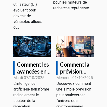
sans risques
pour les moteurs de
futurs ?
utilisateur (UI)
recherche représente...
évoluent pour
devenir de
véritables alliées
du...
Comment les
Comment la
avancées en
prévision
IA
d'un expert
Mardi 07/10/2025
Mercredi 01/10/2025
L’intelligence
Découvrez comment
influencent-
sur le bitcoin
artificielle transforme
une simple prévision
elles la
influence-t-
radicalement le
peut bouleverser
réparation
elle le
secteur de la
l’univers des
informatique
marché?
réparation
cryptomonnaies.