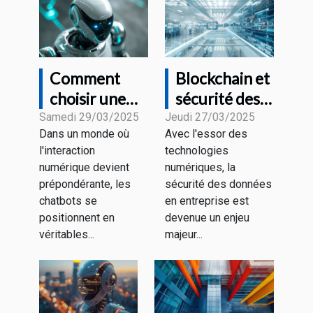
d'image
Comment
Blockchain et
choisir une
sécurité des
plateforme
données en
Samedi 29/03/2025
Jeudi 27/03/2025
Dans un monde où
Avec l'essor des
de création
entreprise
l'interaction
technologies
de chatbots
comprendre
numérique devient
numériques, la
pour votre
les avantages
prépondérante, les
sécurité des données
entreprise
et les défis en
chatbots se
en entreprise est
2023
positionnent en
devenue un enjeu
véritables...
majeur...