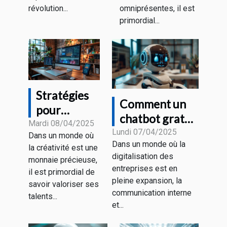
artistique
de dialogue
révolution...
omniprésentes, il est
primordial...
automatisé
Stratégies
Comment un
pour
chatbot gratuit
monétiser
Mardi 08/04/2025
peut
Lundi 07/04/2025
Dans un monde où
votre
Dans un monde où la
révolutionner
la créativité est une
créativité
digitalisation des
monnaie précieuse,
la
avec des
entreprises est en
il est primordial de
communication
pleine expansion, la
outils de
savoir valoriser ses
d'entreprise
communication interne
génération
talents...
et...
de texte et