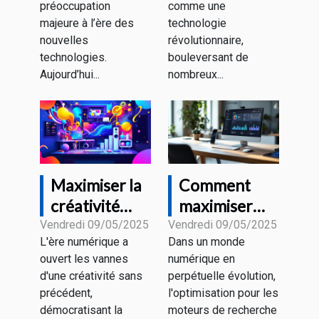
préoccupation
comme une
sécurité à
l'éducation
majeure à l’ère des
technologie
domicile
aujourd'hui ?
nouvelles
révolutionnaire,
technologies.
bouleversant de
Aujourd’hui...
nombreux...
Maximiser la
Comment
créativité
maximiser
avec les
l'efficacité du
Vendredi 09/05/2025
Vendredi 09/05/2025
L'ère numérique a
Dans un monde
générateurs
SEO avec des
ouvert les vannes
numérique en
d'images
outils d'IA
d'une créativité sans
perpétuelle évolution,
assistés par
précédent,
l'optimisation pour les
IA
démocratisant la
moteurs de recherche