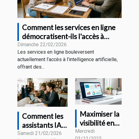
Comment les services en ligne
démocratisent-ils l'accès à
l'intelligence artificielle ?
Dimanche 22/02/2026
Les services en ligne bouleversent
actuellement l’accès à l’intelligence artificielle,
offrant des...
Maximiser la
Comment les
visibilité en
assistants IA
ligne : est-ce
Mercredi
transforment-
Samedi 21/02/2026
03/12/2025