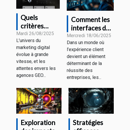
Quels
Comment les
critères
interfaces de
définissent la
Mardi 26/08/2025
dialogue
Mercredi 18/06/2025
L’univers du
meilleure
Dans un monde où
intelligentes
marketing digital
l’expérience client
agence GEO
transforment-
évolue à grande
devient un élément
2025 ?
elles le service
vitesse, et les
déterminant de la
attentes envers les
client ?
réussite des
agences GEO...
entreprises, les...
Exploration
Stratégies