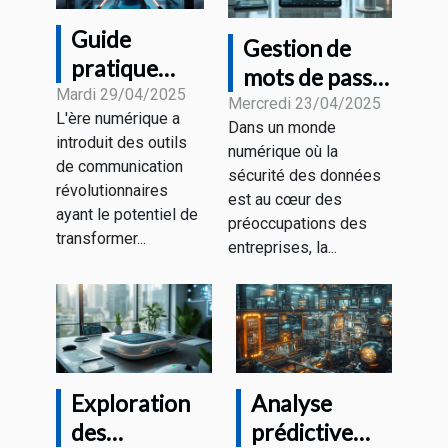
Guide
Gestion de
pratique
mots de passe
pour
Mardi 29/04/2025
pour les
Mercredi 23/04/2025
L'ère numérique a
optimiser
Dans un monde
professionnels
introduit des outils
vos
numérique où la
les outils
de communication
sécurité des données
interactions
essentiels
révolutionnaires
est au cœur des
avec les
ayant le potentiel de
pour sécuriser
préoccupations des
plateformes
transformer...
vos accès en
entreprises, la...
de chatbot
2023
IA
Exploration
Analyse
des
prédictive