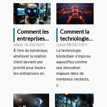
Comment les
Comment la
entreprises
technologie
transforment
blockchain
Mardi 16/09/2025
Lundi 08/09/2025
À l’ère du numérique,
La technologie
leur service
transforme-
améliorer la relation
blockchain s’impose
client avec le
t-elle le
client devient une
aujourd’hui comme
chatbot GPT
marketing
priorité pour toutes
une innovation
numérique ?
les entreprises en...
majeure dans de
nombreux secteurs,
y...