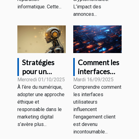
?
informatique. Cette...
L’impact des
annonces...
Stratégies
Comment les
pour un
interfaces
marketing
utilisateurs
Mercredi 01/10/2025
Mardi 16/09/2025
À l’ère du numérique,
Comprendre comment
digital
influencent-
adopter une approche
les interfaces
éthique et
elles
éthique et
utilisateurs
responsable
l’engagement
responsable dans le
influencent
client ?
marketing digital
l’engagement client
s’avère plus...
est devenu
incontournable...