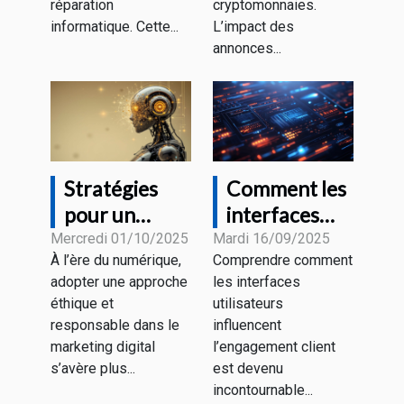
informatique
marché?
réparation
cryptomonnaies.
?
informatique. Cette...
L’impact des
annonces...
Stratégies
Comment les
pour un
interfaces
marketing
utilisateurs
Mercredi 01/10/2025
Mardi 16/09/2025
À l’ère du numérique,
Comprendre comment
digital
influencent-
adopter une approche
les interfaces
éthique et
elles
éthique et
utilisateurs
responsable
l’engagement
responsable dans le
influencent
client ?
marketing digital
l’engagement client
s’avère plus...
est devenu
incontournable...