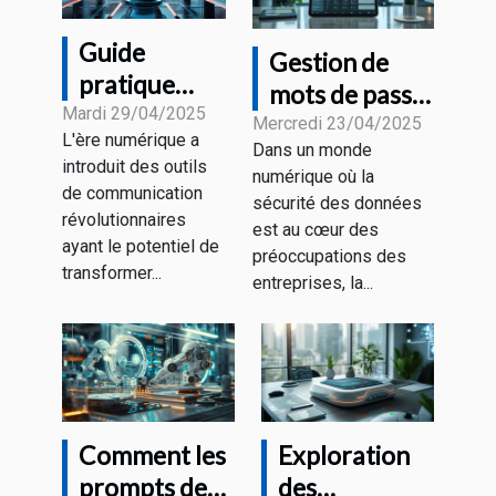
Guide
Gestion de
pratique
mots de passe
pour
Mardi 29/04/2025
pour les
Mercredi 23/04/2025
L'ère numérique a
optimiser
Dans un monde
professionnels
introduit des outils
vos
numérique où la
les outils
de communication
sécurité des données
interactions
essentiels
révolutionnaires
est au cœur des
avec les
ayant le potentiel de
pour sécuriser
préoccupations des
plateformes
transformer...
vos accès en
entreprises, la...
de chatbot
2023
IA
Comment les
Exploration
prompts de
des