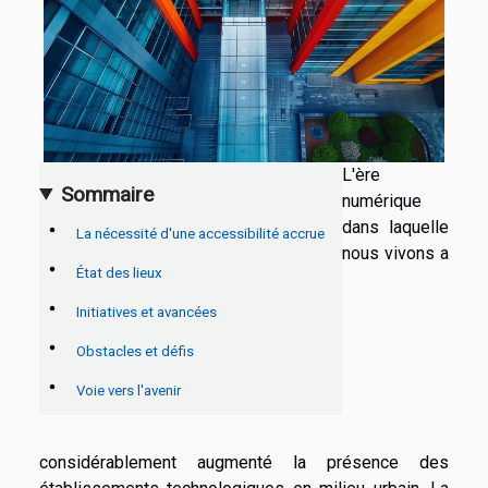
L'ère
Sommaire
numérique
dans laquelle
La nécessité d'une accessibilité accrue
nous vivons a
État des lieux
Initiatives et avancées
Obstacles et défis
Voie vers l'avenir
considérablement augmenté la présence des