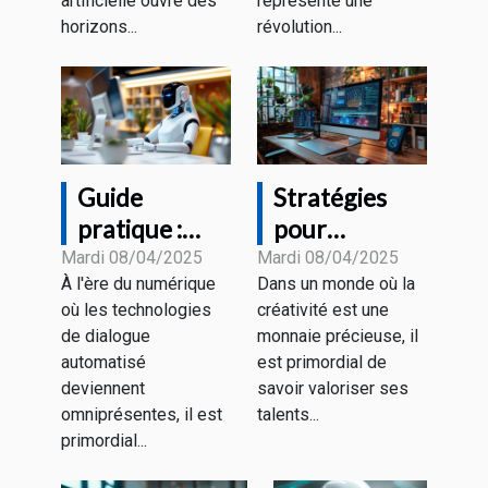
artificielle ouvre des
représente une
IA
artistique
horizons...
révolution...
Guide
Stratégies
pratique :
pour
Optimiser
monétiser
Mardi 08/04/2025
Mardi 08/04/2025
À l'ère du numérique
Dans un monde où la
votre
votre
où les technologies
créativité est une
interaction
créativité
de dialogue
monnaie précieuse, il
avec les
avec des
automatisé
est primordial de
technologies
outils de
deviennent
savoir valoriser ses
de dialogue
génération de
omniprésentes, il est
talents...
primordial...
automatisé
texte et
d'image