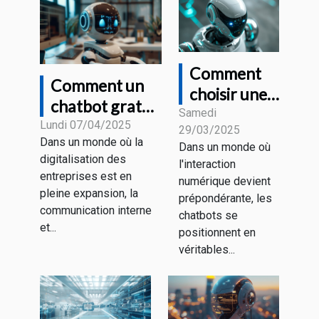
Comment
Comment un
choisir une
chatbot gratuit
plateforme
Samedi
peut
Lundi 07/04/2025
29/03/2025
de création
Dans un monde où la
révolutionner
Dans un monde où
de chatbots
digitalisation des
l'interaction
la
pour votre
entreprises est en
numérique devient
communication
pleine expansion, la
entreprise
prépondérante, les
d'entreprise
communication interne
chatbots se
et...
positionnent en
véritables...