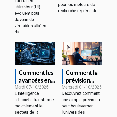
interfaces
sans risques
pour les moteurs de
futurs ?
utilisateur (UI)
recherche représente...
évoluent pour
devenir de
véritables alliées
du...
Comment les
Comment la
avancées en
prévision
IA
d'un expert
Mardi 07/10/2025
Mercredi 01/10/2025
L’intelligence
Découvrez comment
influencent-
sur le bitcoin
artificielle transforme
une simple prévision
elles la
influence-t-
radicalement le
peut bouleverser
réparation
elle le
secteur de la
l’univers des