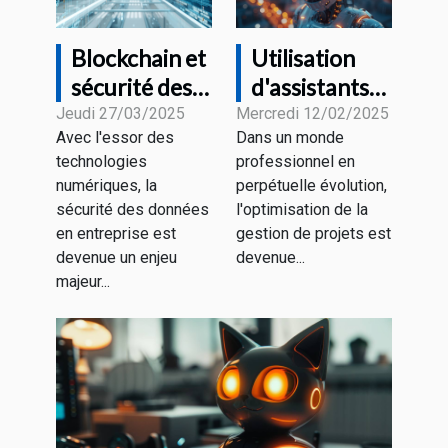
Blockchain et
Utilisation
sécurité des
d'assistants
données en
virtuels dans
Jeudi 27/03/2025
Mercredi 12/02/2025
Avec l'essor des
Dans un monde
entreprise
la gestion de
technologies
professionnel en
comprendre
projets pour
numériques, la
perpétuelle évolution,
les avantages
une
sécurité des données
l'optimisation de la
et les défis en
productivité
en entreprise est
gestion de projets est
2023
accrue
devenue un enjeu
devenue...
majeur...