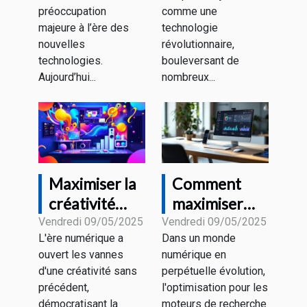
pour la
t-elle
préoccupation
comme une
sécurité à
l'éducation
majeure à l’ère des
technologie
domicile
aujourd'hui ?
nouvelles
révolutionnaire,
technologies.
bouleversant de
Aujourd’hui...
nombreux...
Maximiser la
Comment
créativité
maximiser
avec les
l'efficacité du
Vendredi 09/05/2025
Vendredi 09/05/2025
L'ère numérique a
Dans un monde
générateurs
SEO avec des
ouvert les vannes
numérique en
d'images
outils d'IA
d'une créativité sans
perpétuelle évolution,
assistés par
précédent,
l'optimisation pour les
IA
démocratisant la
moteurs de recherche