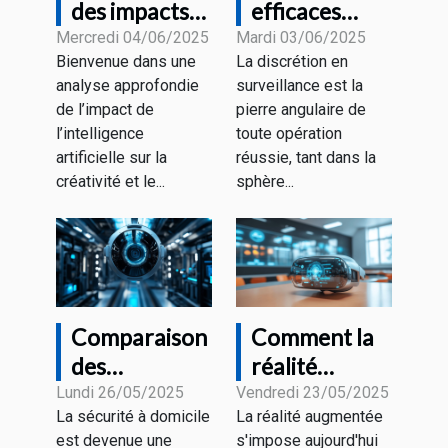
des impacts
efficaces
de l'IA sur la
pour
Mercredi 04/06/2025
Mardi 03/06/2025
Bienvenue dans une
La discrétion en
créativité et
renforcer la
analyse approfondie
surveillance est la
le marketing
discrétion en
de l’impact de
pierre angulaire de
visuel
surveillance
l’intelligence
toute opération
artificielle sur la
réussie, tant dans la
créativité et le...
sphère...
Comparaison
Comment la
des
réalité
technologies
augmentée
Lundi 26/05/2025
Vendredi 23/05/2025
La sécurité à domicile
La réalité augmentée
modernes
transforme-
est devenue une
s'impose aujourd'hui