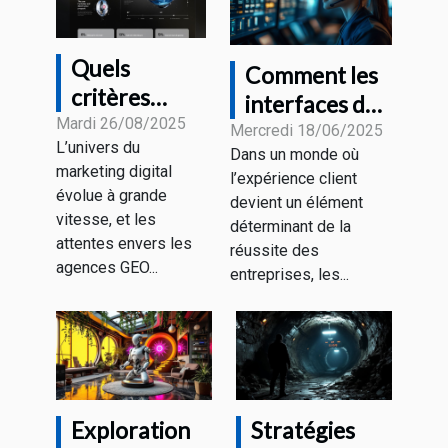
Quels
Comment les
critères
interfaces de
définissent la
Mardi 26/08/2025
dialogue
Mercredi 18/06/2025
L’univers du
meilleure
Dans un monde où
intelligentes
marketing digital
l’expérience client
agence GEO
transforment-
évolue à grande
devient un élément
2025 ?
elles le service
vitesse, et les
déterminant de la
attentes envers les
client ?
réussite des
agences GEO...
entreprises, les...
Exploration
Stratégies