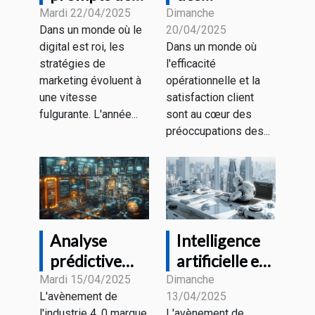
ChatGPT
avantages
Mardi 22/04/2025
Dimanche
Dans un monde où le
20/04/2025
transforment
des chatbots
digital est roi, les
Dans un monde où
le marketing
pour les
stratégies de
l'efficacité
numérique en
entreprises
marketing évoluent à
opérationnelle et la
2025
modernes
une vitesse
satisfaction client
fulgurante. L'année...
sont au cœur des
préoccupations des...
Analyse
Intelligence
prédictive
artificielle et
dans
emploi quels
Mardi 15/04/2025
Dimanche
L'avènement de
13/04/2025
l'industrie 4.0
métiers
l'industrie 4. 0 marque
L'avènement de