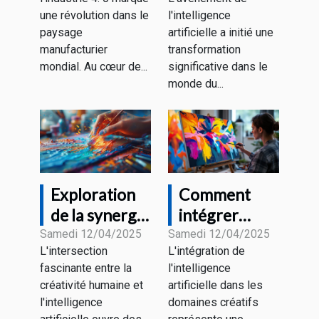
comment les
seront
une révolution dans le
l'intelligence
données
transformés
paysage
artificielle a initié une
transforment
manufacturier
transformation
les usines
mondial. Au cœur de...
significative dans le
monde du...
intelligentes
Exploration
Comment
de la synergie
intégrer
entre
l'intelligence
Samedi 12/04/2025
Samedi 12/04/2025
L'intersection
L'intégration de
créativité
artificielle
fascinante entre la
l'intelligence
humaine et
dans votre
créativité humaine et
artificielle dans les
génération
processus
l'intelligence
domaines créatifs
d'images par
créatif