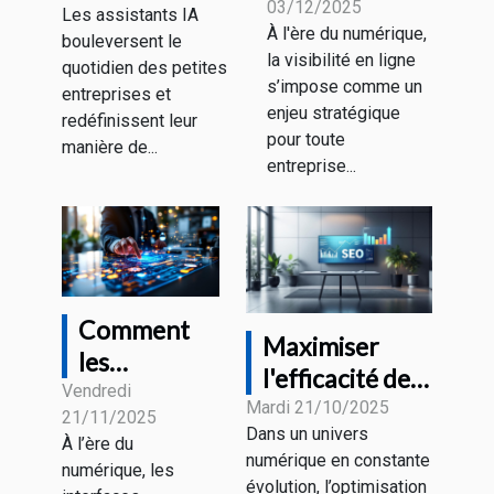
03/12/2025
le moment
Les assistants IA
ils les petites
À l'ère du numérique,
bouleversent le
d'investir
entreprises ?
la visibilité en ligne
quotidien des petites
dans le SEO ?
s’impose comme un
entreprises et
enjeu stratégique
redéfinissent leur
pour toute
manière de...
entreprise...
Comment
Maximiser
les
l'efficacité de
interfaces
Vendredi
votre stratégie
Mardi 21/10/2025
21/11/2025
utilisateur
Dans un univers
de
À l’ère du
anticipent
numérique en constante
référencement
numérique, les
nos besoins
évolution, l’optimisation