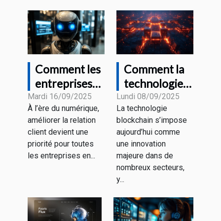
Comment les
Comment la
entreprises
technologie
transforment
blockchain
Mardi 16/09/2025
Lundi 08/09/2025
À l’ère du numérique,
La technologie
leur service
transforme-
améliorer la relation
blockchain s’impose
client avec le
t-elle le
client devient une
aujourd’hui comme
chatbot GPT
marketing
priorité pour toutes
une innovation
numérique ?
les entreprises en...
majeure dans de
nombreux secteurs,
y...