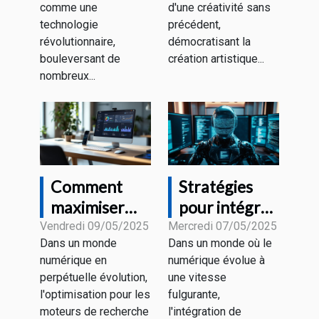
comme une
d'une créativité sans
l'éducation
assistés par
technologie
précédent,
aujourd'hui ?
IA
révolutionnaire,
démocratisant la
bouleversant de
création artistique...
nombreux...
Comment
Stratégies
maximiser
pour intégrer
l'efficacité du
l'intelligence
Vendredi 09/05/2025
Mercredi 07/05/2025
Dans un monde
Dans un monde où le
SEO avec des
artificielle
numérique en
numérique évolue à
outils d'IA
dans la
perpétuelle évolution,
une vitesse
création de
l'optimisation pour les
fulgurante,
contenu web
moteurs de recherche
l'intégration de