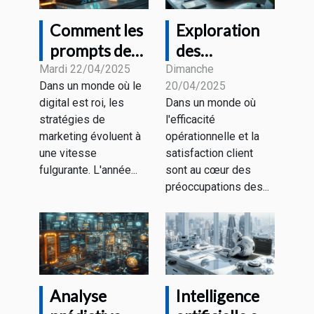
Comment les
Exploration
prompts de
des
ChatGPT
avantages
Mardi 22/04/2025
Dimanche
Dans un monde où le
20/04/2025
transforment
des chatbots
digital est roi, les
Dans un monde où
le marketing
pour les
stratégies de
l'efficacité
numérique en
entreprises
marketing évoluent à
opérationnelle et la
2025
modernes
une vitesse
satisfaction client
fulgurante. L'année...
sont au cœur des
préoccupations des...
Analyse
Intelligence