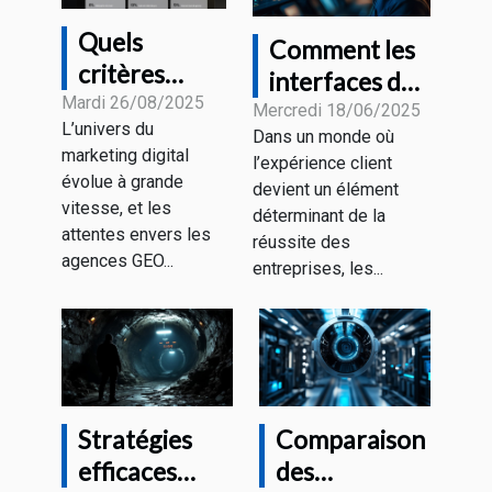
Quels
Comment les
critères
interfaces de
définissent la
Mardi 26/08/2025
dialogue
Mercredi 18/06/2025
L’univers du
meilleure
Dans un monde où
intelligentes
marketing digital
l’expérience client
agence GEO
transforment-
évolue à grande
devient un élément
2025 ?
elles le service
vitesse, et les
déterminant de la
attentes envers les
client ?
réussite des
agences GEO...
entreprises, les...
Stratégies
Comparaison
efficaces
des