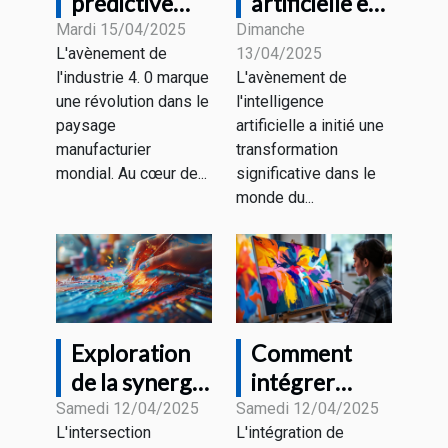
prédictive
artificielle et
dans
emploi quels
Mardi 15/04/2025
Dimanche
L'avènement de
13/04/2025
l'industrie 4.0
métiers
l'industrie 4. 0 marque
L'avènement de
comment les
seront
une révolution dans le
l'intelligence
données
transformés
paysage
artificielle a initié une
transforment
manufacturier
transformation
les usines
mondial. Au cœur de...
significative dans le
monde du...
intelligentes
Exploration
Comment
de la synergie
intégrer
entre
l'intelligence
Samedi 12/04/2025
Samedi 12/04/2025
L'intersection
L'intégration de
créativité
artificielle