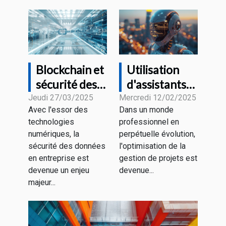
Blockchain et
Utilisation
sécurité des
d'assistants
données en
virtuels dans
Jeudi 27/03/2025
Mercredi 12/02/2025
Avec l'essor des
Dans un monde
entreprise
la gestion de
technologies
professionnel en
comprendre
projets pour
numériques, la
perpétuelle évolution,
les avantages
une
sécurité des données
l'optimisation de la
et les défis en
productivité
en entreprise est
gestion de projets est
2023
accrue
devenue un enjeu
devenue...
majeur...