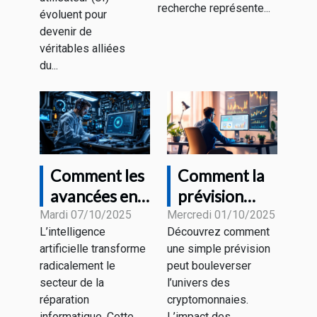
recherche représente...
évoluent pour
devenir de
véritables alliées
du...
Comment les
Comment la
avancées en
prévision
IA
d'un expert
Mardi 07/10/2025
Mercredi 01/10/2025
L’intelligence
Découvrez comment
influencent-
sur le bitcoin
artificielle transforme
une simple prévision
elles la
influence-t-
radicalement le
peut bouleverser
réparation
elle le
secteur de la
l’univers des
informatique
marché?
réparation
cryptomonnaies.
informatique. Cette...
L’impact des