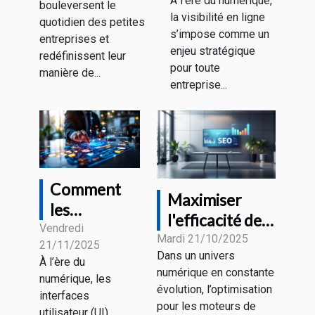
À l'ère du numérique,
bouleversent le
d'investir
entreprises ?
la visibilité en ligne
quotidien des petites
dans le SEO ?
s’impose comme un
entreprises et
enjeu stratégique
redéfinissent leur
pour toute
manière de...
entreprise...
Comment
Maximiser
les
l'efficacité de
interfaces
Vendredi
votre stratégie
Mardi 21/10/2025
21/11/2025
utilisateur
Dans un univers
de
À l’ère du
anticipent
numérique en constante
référencement
numérique, les
nos besoins
évolution, l’optimisation
interfaces
sans risques
pour les moteurs de
futurs ?
utilisateur (UI)