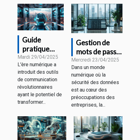
Guide
Gestion de
pratique
mots de passe
pour
Mardi 29/04/2025
pour les
Mercredi 23/04/2025
L'ère numérique a
optimiser
Dans un monde
professionnels
introduit des outils
vos
numérique où la
les outils
de communication
sécurité des données
interactions
essentiels
révolutionnaires
est au cœur des
avec les
ayant le potentiel de
pour sécuriser
préoccupations des
plateformes
transformer...
vos accès en
entreprises, la...
de chatbot
2023
IA