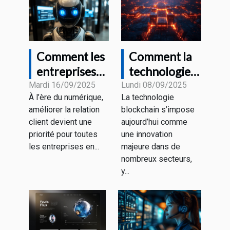
Comment les
Comment la
entreprises
technologie
transforment
blockchain
Mardi 16/09/2025
Lundi 08/09/2025
À l’ère du numérique,
La technologie
leur service
transforme-
améliorer la relation
blockchain s’impose
client avec le
t-elle le
client devient une
aujourd’hui comme
chatbot GPT
marketing
priorité pour toutes
une innovation
numérique ?
les entreprises en...
majeure dans de
nombreux secteurs,
y...