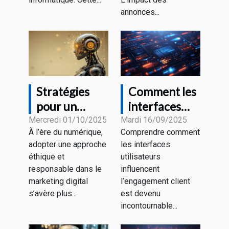
?
annonces...
Stratégies
Comment les
pour un
interfaces
marketing
utilisateurs
Mercredi 01/10/2025
Mardi 16/09/2025
À l’ère du numérique,
Comprendre comment
digital
influencent-
adopter une approche
les interfaces
éthique et
elles
éthique et
utilisateurs
responsable
l’engagement
responsable dans le
influencent
client ?
marketing digital
l’engagement client
s’avère plus...
est devenu
incontournable...