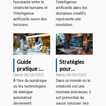
fascinante entre la
l'intelligence
humaine et
dans votre
créativité humaine et
artificielle dans les
génération
processus
l'intelligence
domaines créatifs
d'images par
créatif
artificielle ouvre des
représente une
IA
artistique
horizons...
révolution...
Guide
Stratégies
pratique :
pour
Optimiser
monétiser
Mardi 08/04/2025
Mardi 08/04/2025
À l'ère du numérique
Dans un monde où la
votre
votre
où les technologies
créativité est une
interaction
créativité
de dialogue
monnaie précieuse, il
avec les
avec des
automatisé
est primordial de
technologies
outils de
deviennent
savoir valoriser ses