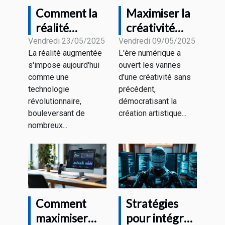
Comment la
Maximiser la
réalité
créativité
augmentée
avec les
Vendredi 23/05/2025
Vendredi 09/05/2025
La réalité augmentée
L'ère numérique a
transforme-
générateurs
s'impose aujourd'hui
ouvert les vannes
t-elle
d'images
comme une
d'une créativité sans
l'éducation
assistés par
technologie
précédent,
aujourd'hui ?
IA
révolutionnaire,
démocratisant la
bouleversant de
création artistique...
nombreux...
Comment
Stratégies
maximiser
pour intégrer