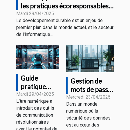
les pratiques écoresponsables
en entreprise
Mardi 29/04/2025
Le développement durable est un enjeu de
premier plan dans le monde actuel, et le secteur
de l'informatique...
Guide
Gestion de
pratique
mots de passe
pour
Mardi 29/04/2025
pour les
Mercredi 23/04/2025
L'ère numérique a
optimiser
Dans un monde
professionnels
introduit des outils
vos
numérique où la
les outils
de communication
sécurité des données
interactions
essentiels
révolutionnaires
est au cœur des
avec les
ayant le potentiel de