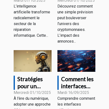
IA
d'un expert
Mardi 07/10/2025
Mercredi 01/10/2025
L’intelligence
Découvrez comment
influencent-
sur le bitcoin
artificielle transforme
une simple prévision
elles la
influence-t-
radicalement le
peut bouleverser
réparation
elle le
secteur de la
l’univers des
informatique
marché?
réparation
cryptomonnaies.
?
informatique. Cette...
L’impact des
annonces...
Stratégies
Comment les
pour un
interfaces
marketing
utilisateurs
Mercredi 01/10/2025
Mardi 16/09/2025
À l’ère du numérique,
Comprendre comment
digital
influencent-
adopter une approche
les interfaces
éthique et
elles