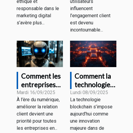
éthique et
utilisateurs
responsable
l’engagement
responsable dans le
influencent
client ?
marketing digital
l’engagement client
s’avère plus...
est devenu
incontournable...
Comment les
Comment la
entreprises
technologie
transforment
blockchain
Mardi 16/09/2025
Lundi 08/09/2025
À l’ère du numérique,
La technologie
leur service
transforme-
améliorer la relation
blockchain s’impose
client avec le
t-elle le
client devient une
aujourd’hui comme
chatbot GPT
marketing
priorité pour toutes
une innovation
numérique ?
les entreprises en...
majeure dans de