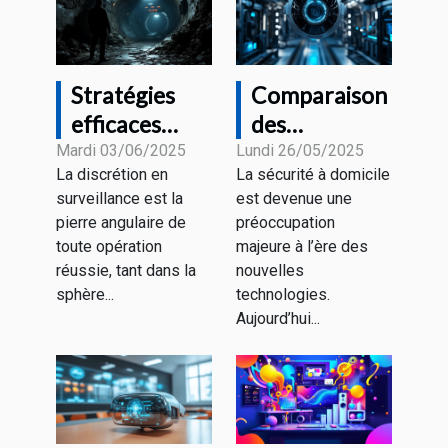
Stratégies
Comparaison
efficaces
des
pour
technologies
Mardi 03/06/2025
Lundi 26/05/2025
La discrétion en
La sécurité à domicile
renforcer la
modernes
surveillance est la
est devenue une
discrétion en
pour la
pierre angulaire de
préoccupation
surveillance
sécurité à
toute opération
majeure à l’ère des
domicile
réussie, tant dans la
nouvelles
sphère...
technologies.
Aujourd’hui...