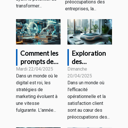
pour sécuriser
préoccupations des
plateformes
transformer...
vos accès en
entreprises, la...
de chatbot
2023
IA
Comment les
Exploration
prompts de
des
ChatGPT
avantages
Mardi 22/04/2025
Dimanche
Dans un monde où le
20/04/2025
transforment
des chatbots
digital est roi, les
Dans un monde où
le marketing
pour les
stratégies de
l'efficacité
numérique en
entreprises
marketing évoluent à
opérationnelle et la
2025
modernes
une vitesse
satisfaction client
fulgurante. L'année...
sont au cœur des
préoccupations des...