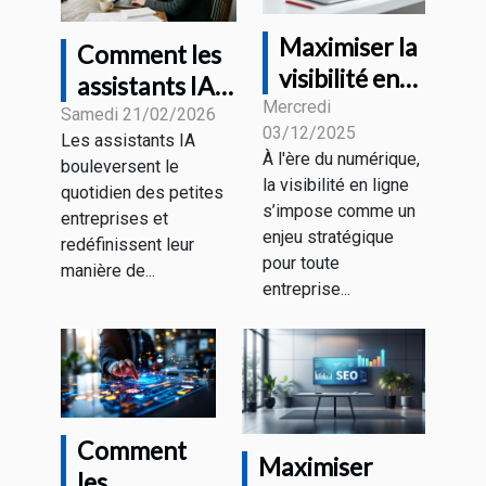
Maximiser la
Comment les
visibilité en
assistants IA
ligne : est-ce
Mercredi
transforment-
Samedi 21/02/2026
03/12/2025
le moment
Les assistants IA
ils les petites
À l'ère du numérique,
bouleversent le
d'investir
entreprises ?
la visibilité en ligne
quotidien des petites
dans le SEO ?
s’impose comme un
entreprises et
enjeu stratégique
redéfinissent leur
pour toute
manière de...
entreprise...
Comment
Maximiser
les