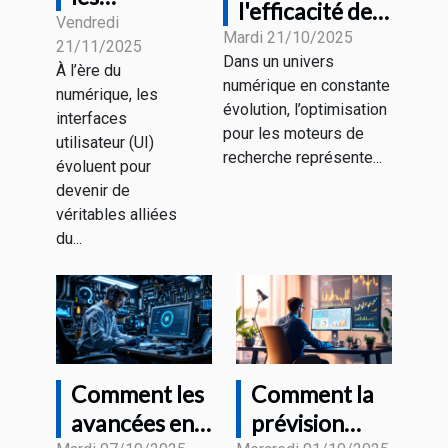
l'efficacité de
interfaces
Vendredi
votre stratégie
Mardi 21/10/2025
21/11/2025
utilisateur
Dans un univers
de
À l’ère du
anticipent
numérique en constante
référencement
numérique, les
nos besoins
évolution, l’optimisation
interfaces
sans risques
pour les moteurs de
futurs ?
utilisateur (UI)
recherche représente...
évoluent pour
devenir de
véritables alliées
du...
Comment les
Comment la
avancées en
prévision