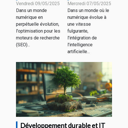
l'efficacité du
l'intelligence
Vendredi 09/05/2025
Mercredi 07/05/2025
Dans un monde
Dans un monde où le
SEO avec des
artificielle
numérique en
numérique évolue à
outils d'IA
dans la
perpétuelle évolution,
une vitesse
création de
l'optimisation pour les
fulgurante,
contenu web
moteurs de recherche
l'intégration de
(SEO)...
l'intelligence
artificielle...
Développement durable et IT