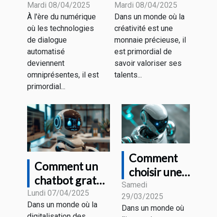
Optimiser
monétiser
Mardi 08/04/2025
Mardi 08/04/2025
À l'ère du numérique
Dans un monde où la
votre
votre
où les technologies
créativité est une
interaction
créativité
de dialogue
monnaie précieuse, il
avec les
avec des
automatisé
est primordial de
technologies
outils de
deviennent
savoir valoriser ses
de dialogue
génération de
omniprésentes, il est
talents...
primordial...
automatisé
texte et
d'image
Comment
Comment un
choisir une
chatbot gratuit
plateforme
Samedi
peut
Lundi 07/04/2025
29/03/2025
de création
Dans un monde où la
révolutionner
Dans un monde où
de chatbots
digitalisation des