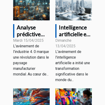
Analyse
Intelligence
prédictive
artificielle et
dans
emploi quels
Mardi 15/04/2025
Dimanche
L'avènement de
13/04/2025
l'industrie 4.0
métiers
l'industrie 4. 0 marque
L'avènement de
comment les
seront
une révolution dans le
l'intelligence
données
transformés
paysage
artificielle a initié une
transforment
manufacturier
transformation
les usines
mondial. Au cœur de...
significative dans le
monde du...
intelligentes