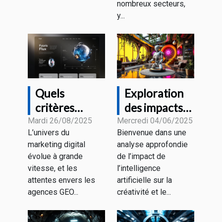
nombreux secteurs,
y...
Quels
Exploration
critères
des impacts
définissent la
de l'IA sur la
Mardi 26/08/2025
Mercredi 04/06/2025
L’univers du
Bienvenue dans une
meilleure
créativité et
marketing digital
analyse approfondie
agence GEO
le marketing
évolue à grande
de l’impact de
2025 ?
visuel
vitesse, et les
l’intelligence
attentes envers les
artificielle sur la
agences GEO...
créativité et le...