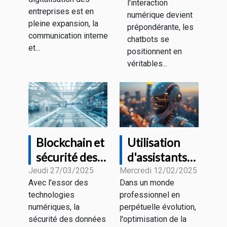
l'interaction
la
pour votre
entreprises est en
numérique devient
communication
pleine expansion, la
entreprise
prépondérante, les
d'entreprise
communication interne
chatbots se
et...
positionnent en
véritables...
Blockchain et
Utilisation
sécurité des
d'assistants
données en
virtuels dans
Jeudi 27/03/2025
Mercredi 12/02/2025
Avec l'essor des
Dans un monde
entreprise
la gestion de
technologies
professionnel en
comprendre
projets pour
numériques, la
perpétuelle évolution,
les avantages
une
sécurité des données
l'optimisation de la